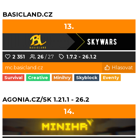
BASICLAND.CZ
13.
2 351
26
/ 27
1.7.2 - 26.1.2
mc.basicland.cz
Hlasovat
Survival
Creative
Minihry
Skyblock
Eventy
AGONIA.CZ/SK 1.21.1 - 26.2
14.