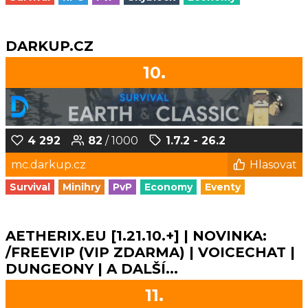
DARKUP.CZ
10.
4 292
82
/ 1000
1.7.2 - 26.2
mc.darkup.cz
Hlasovat
Survival
Minihry
PvP
Economy
Eventy
AETHERIX.EU [1.21.10.+] | NOVINKA:
/FREEVIP (VIP ZDARMA) | VOICECHAT |
DUNGEONY | A DALŠÍ...
11.