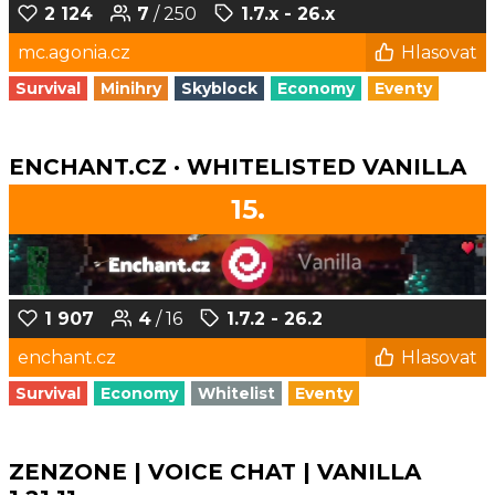
2 124
7
/ 250
1.7.x - 26.x
mc.agonia.cz
Hlasovat
Survival
Minihry
Skyblock
Economy
Eventy
ENCHANT.CZ · WHITELISTED VANILLA
15.
1 907
4
/ 16
1.7.2 - 26.2
enchant.cz
Hlasovat
Survival
Economy
Whitelist
Eventy
ZENZONE | VOICE CHAT | VANILLA