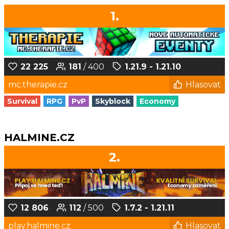
1.
22 225
181
/ 400
1.21.9 - 1.21.10
mc.therapie.cz
Hlasovat
Survival
RPG
PvP
Skyblock
Economy
HALMINE.CZ
2.
12 806
112
/ 500
1.7.2 - 1.21.11
play.halmine.cz
Hlasovat