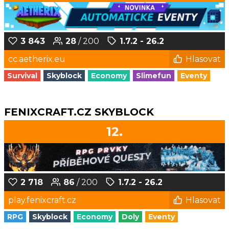
3 843
28
/ 200
1.7.2 - 26.2
cc.aetherix.eu
Hlasovat
Survival
Skyblock
Economy
Slimefun
Eventy
FENIXCRAFT.CZ SKYBLOCK
12.
2 718
86
/ 200
1.7.2 - 26.2
play.fenixcraft.cz
Hlasovat
RPG
Skyblock
Economy
Doly
Eventy