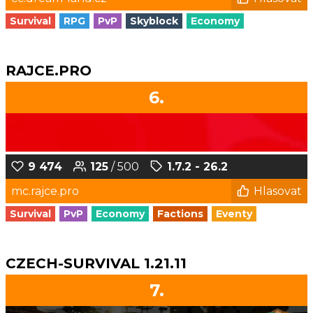
Survival
RPG
PvP
Skyblock
Economy
RAJCE.PRO
6.
9 474
125
/ 500
1.7.2 - 26.2
mc.rajce.pro
Hlasovat
Survival
PvP
Economy
Factions
Eventy
CZECH-SURVIVAL 1.21.11
7.