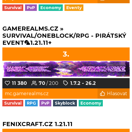
Survival
PvP
Economy
Eventy
GAMEREALMS.CZ »
SURVIVAL/ONEBLOCK/RPG - PIRÁTSKÝ
EVENT🦜1.21.11+
3.
11 380
70
/ 200
1.7.2 - 26.2
mc.gamerealms.cz
Hlasovat
Survival
RPG
PvP
Skyblock
Economy
FENIXCRAFT.CZ 1.21.11