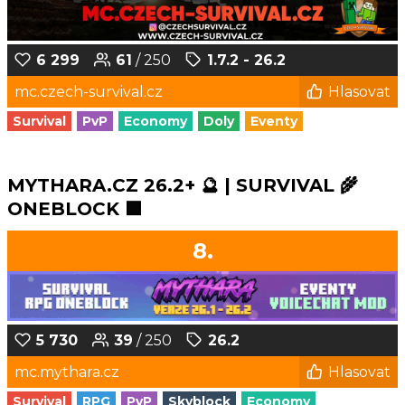
6 299
61
/ 250
1.7.2 - 26.2
mc.czech-survival.cz
Hlasovat
Survival
PvP
Economy
Doly
Eventy
MYTHARA.CZ 26.2+ 🔮 | SURVIVAL 🌾
ONEBLOCK 🟩
8.
5 730
39
/ 250
26.2
mc.mythara.cz
Hlasovat
Survival
RPG
PvP
Skyblock
Economy