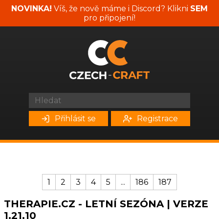
NOVINKA!
Víš, že nově máme i Discord? Klikni
SEM
pro připojení!
Přihlásit se
Registrace
1
2
3
4
5
...
186
187
THERAPIE.CZ - LETNÍ SEZÓNA | VERZE
1.21.10