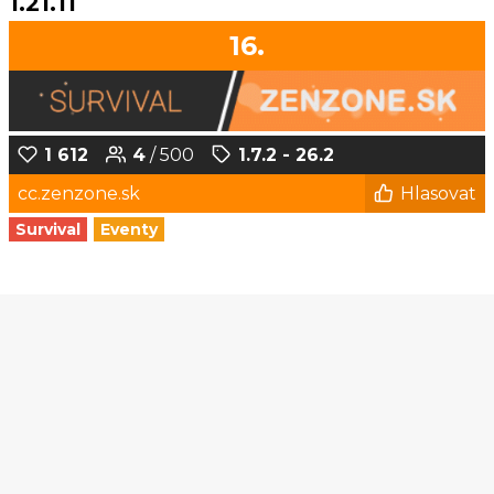
1.21.11
16.
1 612
4
/ 500
1.7.2 - 26.2
cc.zenzone.sk
Hlasovat
Survival
Eventy
1
2
3
4
5
...
186
187
© Czech-Craft.eu 2011 - 2026
Operated & Developed by
Speedy11CZ