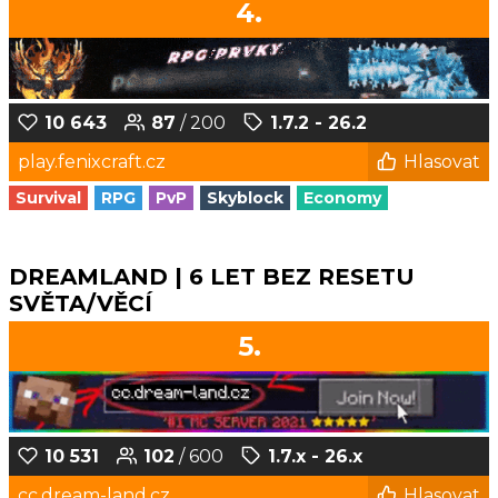
4.
10 643
87
/ 200
1.7.2 - 26.2
play.fenixcraft.cz
Hlasovat
Survival
RPG
PvP
Skyblock
Economy
DREAMLAND | 6 LET BEZ RESETU
SVĚTA/VĚCÍ
5.
10 531
102
/ 600
1.7.x - 26.x
cc.dream-land.cz
Hlasovat