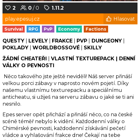
2
0
/ 0
1.11.2
play.epesuj.cz
Hlasovat
Survival
RPG
PvP
Economy
Factions
QUESTY
|
LEVELY
|
FRAKCE
|
PVP
|
DUNGEONY
|
POKLADY
|
WORLDBOSSOVÉ
|
SKILLY
ŽÁDNÍ CHEATEŘI
|
VLASTNÍ TEXTUREPACK |
DENNÍ
VÁLKY O PEVNOSTI
Něco takového jste ještě neviděli! Náš server přináší
velkou porci zábavy v naprosto novém pojetí. Díky
našemu vlastnímu texturepacku a speciálnímu
anticheatu, si užiješ na serveru zábavu o jaké se ti ani
nesnilo.
Epes server opět přichází a přináší něco, co na české
scéně téměř nebylo k vidění. Každodenní války o
Chimérské pevnosti, každodenní získávání pečetí
vládce a vyhlašování frakce dne! Čekají na tebe