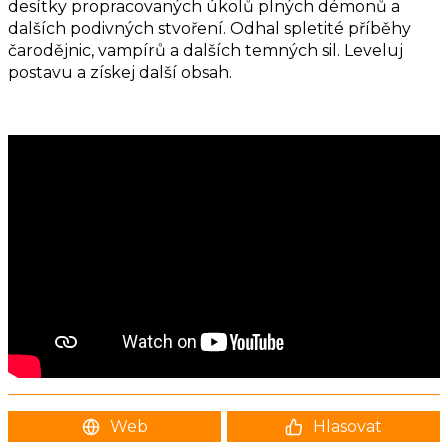
desítky propracovaných úkolů plných démonů a
dalších podivných stvoření. Odhal spletité příběhy
čarodějnic, vampírů a dalších temných sil. Leveluj
postavu a získej další obsah.
Web
Hlasovat