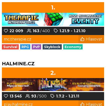
1.
22 009
163
/ 400
1.21.9 - 1.21.10
mc.therapie.cz
Hlasovat
Survival
RPG
PvP
Skyblock
Economy
HALMINE.CZ
2.
13 545
93
/ 500
1.7.2 - 1.21.11
play.halmine.cz
Hlasovat