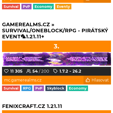
Survival
PvP
Economy
Eventy
GAMEREALMS.CZ »
SURVIVAL/ONEBLOCK/RPG - PIRÁTSKÝ
EVENT🦜1.21.11+
3.
11 305
54
/ 200
1.7.2 - 26.2
mc.gamerealms.cz
Hlasovat
Survival
RPG
PvP
Skyblock
Economy
FENIXCRAFT.CZ 1.21.11