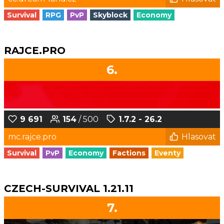
Survival
RPG
PvP
Skyblock
Economy
RAJCE.PRO
6.
9 691
154
/ 500
1.7.2 - 26.2
mc.rajce.pro
Hlasovat
Survival
PvP
Economy
Factions
Eventy
CZECH-SURVIVAL 1.21.11
7.