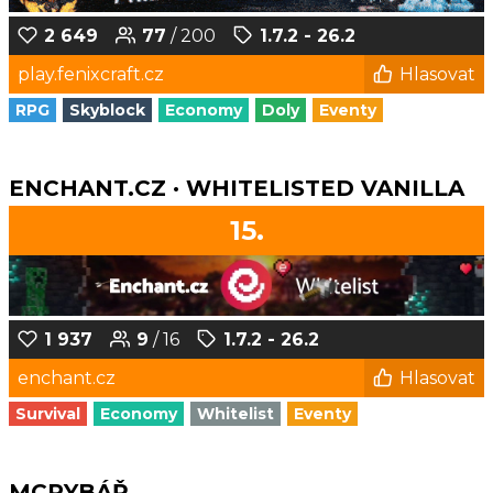
2 649
77
/ 200
1.7.2 - 26.2
play.fenixcraft.cz
Hlasovat
RPG
Skyblock
Economy
Doly
Eventy
ENCHANT.CZ · WHITELISTED VANILLA
15.
1 937
9
/ 16
1.7.2 - 26.2
enchant.cz
Hlasovat
Survival
Economy
Whitelist
Eventy
MCRYBÁŘ