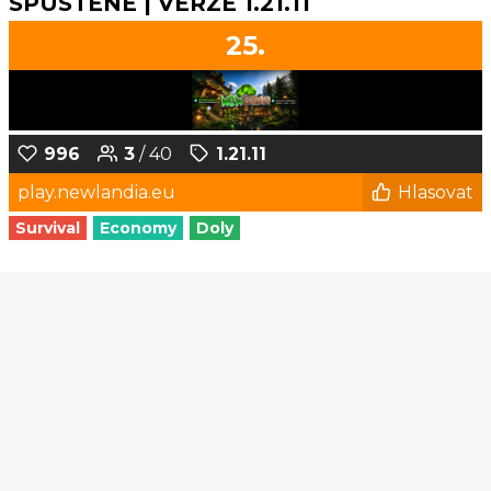
SPUSTENÉ | VERZE 1.21.11
25.
996
3
/ 40
1.21.11
play.newlandia.eu
Hlasovat
Survival
Economy
Doly
1
2
3
4
5
...
113
114
© Czech-Craft.eu 2011 - 2026
Operated & Developed by
Speedy11CZ