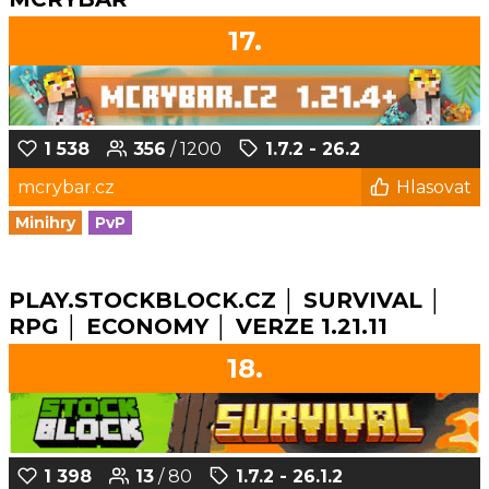
17.
1 538
356
/ 1200
1.7.2 - 26.2
mcrybar.cz
Hlasovat
Minihry
PvP
PLAY.STOCKBLOCK.CZ │ SURVIVAL │
RPG │ ECONOMY │ VERZE 1.21.11
18.
1 398
13
/ 80
1.7.2 - 26.1.2