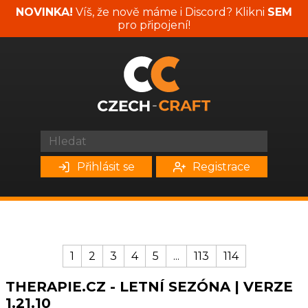
NOVINKA!
Víš, že nově máme i Discord? Klikni
SEM
pro připojení!
Přihlásit se
Registrace
1
2
3
4
5
...
113
114
THERAPIE.CZ - LETNÍ SEZÓNA | VERZE
1.21.10