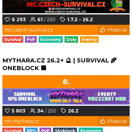
6 293
61
/ 250
1.7.2 - 26.2
mc.czech-survival.cz
Hlasovat
Survival
PvP
Economy
Doly
Eventy
MYTHARA.CZ 26.2+ 🔮 | SURVIVAL 🌾
ONEBLOCK 🟩
8.
5 803
34
/ 250
26.2
mc.mythara.cz
Hlasovat
Survival
RPG
PvP
Skyblock
Economy