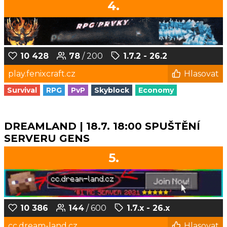
4.
10 428
78
/ 200
1.7.2 - 26.2
play.fenixcraft.cz
Hlasovat
Survival
RPG
PvP
Skyblock
Economy
DREAMLAND | 18.7. 18:00 SPUŠTĚNÍ
SERVERU GENS
5.
10 386
144
/ 600
1.7.x - 26.x
cc.dream-land.cz
Hlasovat