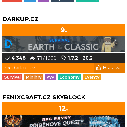
DARKUP.CZ
9.
4 348
71
/ 1000
1.7.2 - 26.2
mc.darkup.cz
Hlasovat
Survival
Minihry
PvP
Economy
Eventy
FENIXCRAFT.CZ SKYBLOCK
12.