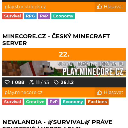
play.stockblock.cz
Hlasovat
Survival
RPG
PvP
Economy
MINECORE.CZ - ČESKÝ MINECRAFT
SERVER
22.
1 088
11
/ 43
26.1.2
play.minecore.cz
Hlasovat
Survival
Creative
PvP
Economy
Factions
NEWLANDIA - 🌿SURVIVAL🌿 PRÁVE