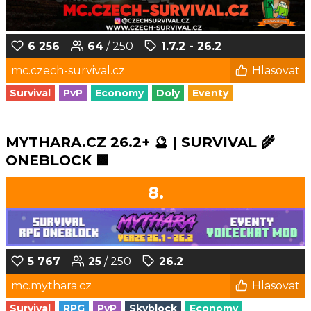
6 256
64
/ 250
1.7.2 - 26.2
mc.czech-survival.cz
Hlasovat
Survival
PvP
Economy
Doly
Eventy
MYTHARA.CZ 26.2+ 🔮 | SURVIVAL 🌾
ONEBLOCK 🟩
8.
5 767
25
/ 250
26.2
mc.mythara.cz
Hlasovat
Survival
RPG
PvP
Skyblock
Economy