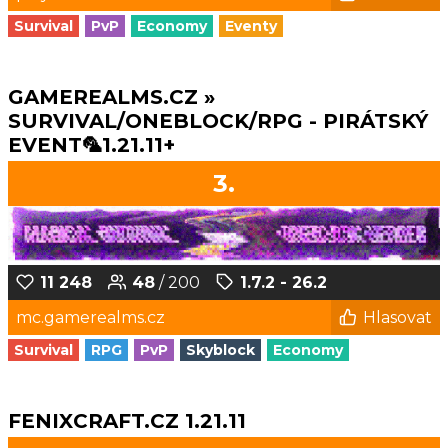
Survival
PvP
Economy
Eventy
GAMEREALMS.CZ »
SURVIVAL/ONEBLOCK/RPG - PIRÁTSKÝ
EVENT🦜1.21.11+
3.
11 248
48
/ 200
1.7.2 - 26.2
mc.gamerealms.cz
Hlasovat
Survival
RPG
PvP
Skyblock
Economy
FENIXCRAFT.CZ 1.21.11