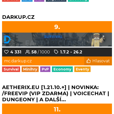
DARKUP.CZ
9.
4 331
58
/ 1000
1.7.2 - 26.2
mc.darkup.cz
Hlasovat
Survival
Minihry
PvP
Economy
Eventy
AETHERIX.EU [1.21.10.+] | NOVINKA:
/FREEVIP (VIP ZDARMA) | VOICECHAT |
DUNGEONY | A DALŠÍ...
11.