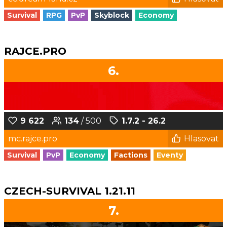
Survival
RPG
PvP
Skyblock
Economy
RAJCE.PRO
6.
9 622
134
/ 500
1.7.2 - 26.2
mc.rajce.pro
Hlasovat
Survival
PvP
Economy
Factions
Eventy
CZECH-SURVIVAL 1.21.11
7.