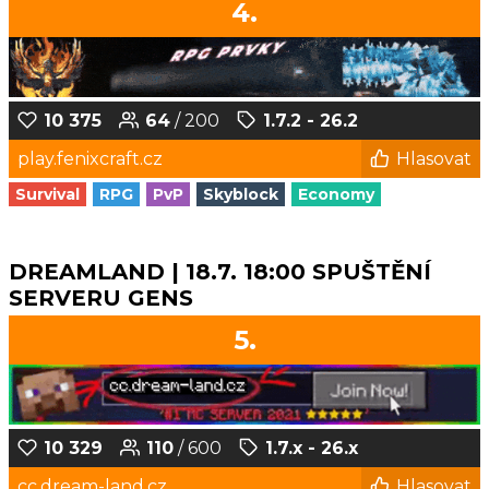
4.
10 375
64
/ 200
1.7.2 - 26.2
play.fenixcraft.cz
Hlasovat
Survival
RPG
PvP
Skyblock
Economy
DREAMLAND | 18.7. 18:00 SPUŠTĚNÍ
SERVERU GENS
5.
10 329
110
/ 600
1.7.x - 26.x
cc.dream-land.cz
Hlasovat