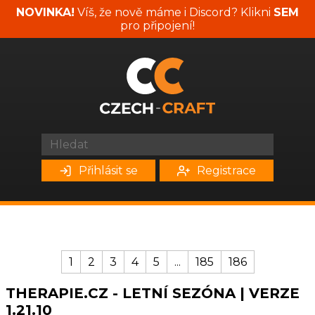
NOVINKA!
Víš, že nově máme i Discord? Klikni
SEM
pro připojení!
Přihlásit se
Registrace
1
2
3
4
5
...
185
186
THERAPIE.CZ - LETNÍ SEZÓNA | VERZE
1.21.10