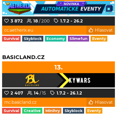
3 872
18
/ 200
1.7.2 - 26.2
cc.aetherix.eu
Hlasovat
Survival
Skyblock
Economy
Slimefun
Eventy
BASICLAND.CZ
13.
2 407
14
/ 15
1.7.2 - 26.1.2
mc.basicland.cz
Hlasovat
Survival
Creative
Minihry
Skyblock
Eventy