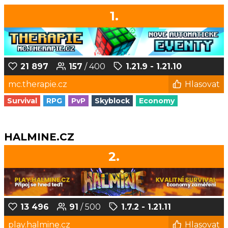
1.
21 897
157
/ 400
1.21.9 - 1.21.10
mc.therapie.cz
Hlasovat
Survival
RPG
PvP
Skyblock
Economy
HALMINE.CZ
2.
13 496
91
/ 500
1.7.2 - 1.21.11
play.halmine.cz
Hlasovat