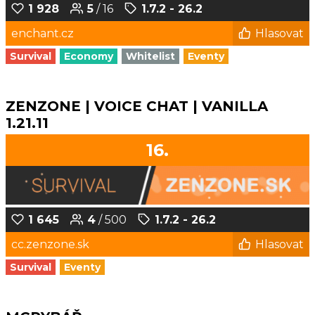
1 928
5
/ 16
1.7.2 - 26.2
enchant.cz
Hlasovat
Survival
Economy
Whitelist
Eventy
ZENZONE | VOICE CHAT | VANILLA
1.21.11
16.
1 645
4
/ 500
1.7.2 - 26.2
cc.zenzone.sk
Hlasovat
Survival
Eventy