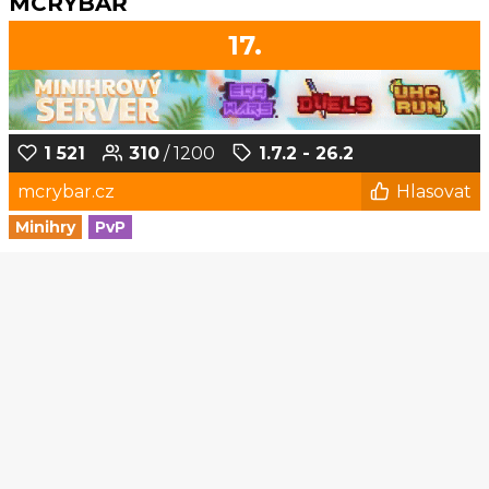
MCRYBÁŘ
17.
1 521
310
/ 1200
1.7.2 - 26.2
mcrybar.cz
Hlasovat
Minihry
PvP
1
2
3
4
5
...
185
186
© Czech-Craft.eu 2011 - 2026
Operated & Developed by
Speedy11CZ