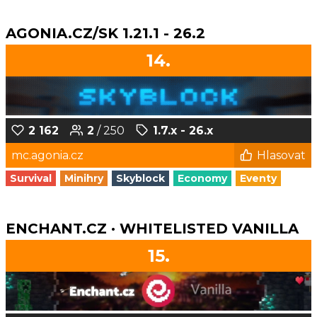
AGONIA.CZ/SK 1.21.1 - 26.2
14.
2 162
2
/ 250
1.7.x - 26.x
mc.agonia.cz
Hlasovat
Survival
Minihry
Skyblock
Economy
Eventy
ENCHANT.CZ · WHITELISTED VANILLA
15.