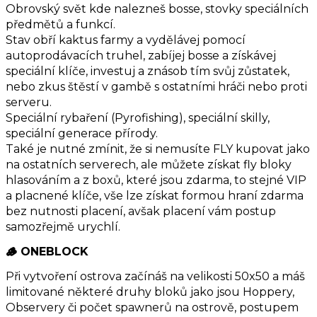
Obrovský svět kde nalezneš bosse, stovky speciálních
předmětů a funkcí.
Stav obří kaktus farmy a vydělávej pomocí
autoprodávacích truhel, zabíjej bosse a získávej
speciální klíče, investuj a znásob tím svůj zůstatek,
nebo zkus štěstí v gambě s ostatními hráči nebo proti
serveru.
Speciální rybaření (Pyrofishing), speciální skilly,
speciální generace přírody.
Také je nutné zmínit, že si nemusíte FLY kupovat jako
na ostatních serverech, ale můžete získat fly bloky
hlasováním a z boxů, které jsou zdarma, to stejné VIP
a placnené klíče, vše lze získat formou hraní zdarma
bez nutnosti placení, avšak placení vám postup
samozřejmě urychlí.
🪵 ONEBLOCK
Při vytvoření ostrova začínáš na velikosti 50x50 a máš
limitované některé druhy bloků jako jsou Hoppery,
Observery či počet spawnerů na ostrově, postupem