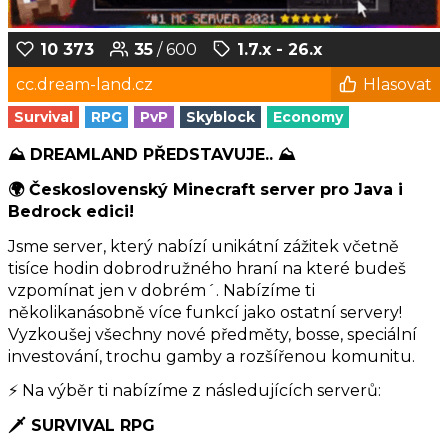
10 373
35
/ 600
1.7.x - 26.x
cc.dream-land.cz
Hlasovat
Survival
RPG
PvP
Skyblock
Economy
⛰️ DREAMLAND PŘEDSTAVUJE.. ⛰️
🌍 Československý Minecraft server pro Java i
Bedrock edici!
Jsme server, který nabízí unikátní zážitek včetně
tisíce hodin dobrodružného hraní na které budeš
vzpomínat jen v dobrém´. Nabízíme ti
několikanásobně více funkcí jako ostatní servery!
Vyzkoušej všechny nové předměty, bosse, speciální
investování, trochu gamby a rozšířenou komunitu.
⚡️ Na výběr ti nabízíme z následujících serverů:
🗡️ SURVIVAL RPG