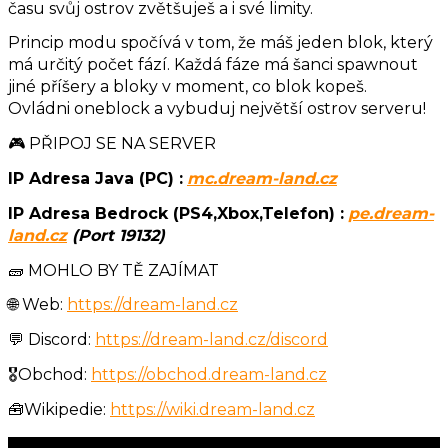
času svůj ostrov zvětšuješ a i své limity.
Princip modu spočívá v tom, že máš jeden blok, který
má určitý počet fází. Každá fáze má šanci spawnout
jiné příšery a bloky v moment, co blok kopeš.
Ovládni oneblock a vybuduj největší ostrov serveru!
🎮️ PŘIPOJ SE NA SERVER
IP Adresa Java (PC) :
mc.dream-land.cz
IP Adresa Bedrock (PS4,Xbox,Telefon) :
pe.dream-
land.cz
(Port 19132)
🧱 MOHLO BY TĚ ZAJÍMAT
🌐 Web:
https://dream-land.cz
💬 Discord:
https://dream-land.cz/discord
🎖️Obchod:
https://obchod.dream-land.cz
🧰Wikipedie:
https://wiki.dream-land.cz