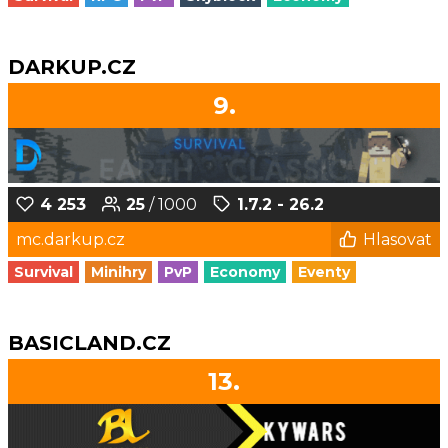
DARKUP.CZ
9.
4 253
25
/ 1000
1.7.2 - 26.2
mc.darkup.cz
Hlasovat
Survival
Minihry
PvP
Economy
Eventy
BASICLAND.CZ
13.