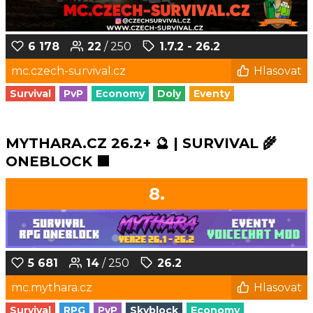
6 178
22
/ 250
1.7.2 - 26.2
mc.czech-survival.cz
Hlasovat
Survival
PvP
Economy
Doly
Eventy
MYTHARA.CZ 26.2+ 🔮 | SURVIVAL 🌾
ONEBLOCK 🟩
8.
5 681
14
/ 250
26.2
mc.mythara.cz
Hlasovat
Survival
RPG
PvP
Skyblock
Economy