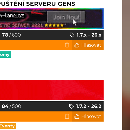
SPUŠTĚNÍ SERVERU GENS
78
/ 600
1.7.x - 26.x
Hlasovat
nomy
84
/ 500
1.7.2 - 26.2
Hlasovat
Eventy