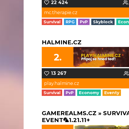
22 424
mc.therapie.cz
Survival
RPG
PvP
Skyblock
Eco
HALMINE.CZ
2.
13 267
play.halmine.cz
Survival
PvP
Economy
Eventy
GAMEREALMS.CZ » SURVIV
EVENT🦜1.21.11+