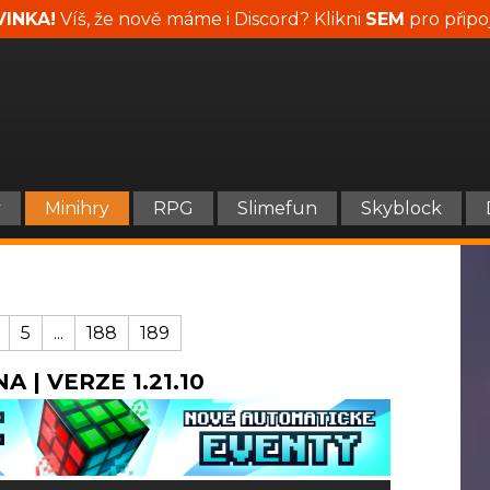
INKA!
Víš, že nově máme i Discord? Klikni
SEM
pro připo
y
Minihry
RPG
Slimefun
Skyblock
5
...
188
189
A | VERZE 1.21.10