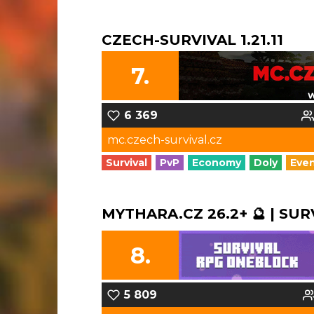
CZECH-SURVIVAL 1.21.11
7.
6 369
mc.czech-survival.cz
Survival
PvP
Economy
Doly
Eve
MYTHARA.CZ 26.2+ 🔮 | SUR
8.
5 809