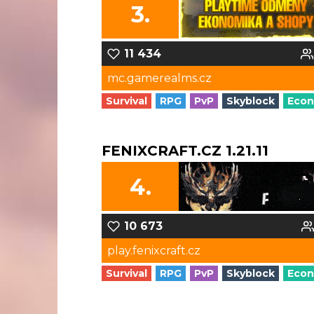
3.
11 434
mc.gamerealms.cz
Survival
RPG
PvP
Skyblock
Eco
FENIXCRAFT.CZ 1.21.11
4.
10 673
play.fenixcraft.cz
Survival
RPG
PvP
Skyblock
Eco