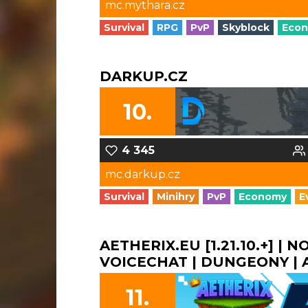
mc.mythara.cz
Survival
RPG
PvP
Skyblock
Eco
DARKUP.CZ
10.
4 345
mc.darkup.cz
Survival
Minihry
PvP
Economy
E
AETHERIX.EU [1.21.10.+] | 
VOICECHAT | DUNGEONY | A 
11.