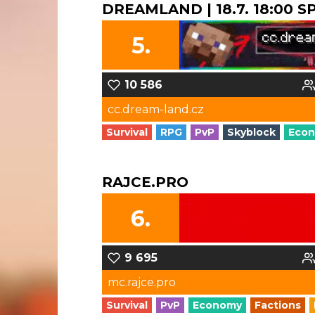
DREAMLAND | 18.7. 18:00 
5.
10 586
cc.dream-land.cz
Survival
RPG
PvP
Skyblock
Eco
RAJCE.PRO
6.
9 695
mc.rajce.pro
Survival
PvP
Economy
Factions