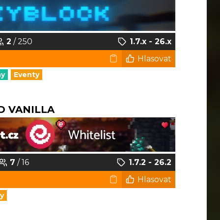
2
/ 250
1.7.x - 26.x
Hlasovat
my
Eventy
D VANILLA
7
/ 16
1.7.2 - 26.2
Hlasovat
y