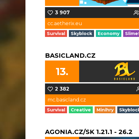
3 907
cc.aetherix.eu
Survival
Skyblock
Economy
Slime
BASICLAND.CZ
13.
2 382
mc.basicland.cz
Survival
Creative
Minihry
Skybloc
AGONIA.CZ/SK 1.21.1 - 26.2