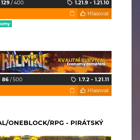
129
/ 400
1.21.9 - 1.21.10
Hlasovat
nomy
86
/ 500
1.7.2 - 1.21.11
Hlasovat
AL/ONEBLOCK/RPG - PIRÁTSKÝ