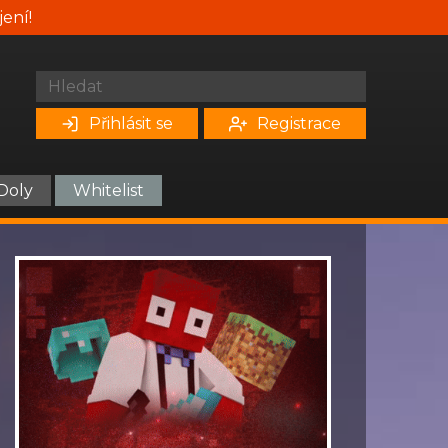
jení!
Přihlásit se
Registrace
Doly
Whitelist