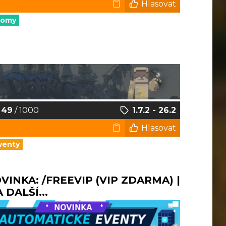
Hlasovat
nomy
49
/ 1000
1.7.2 - 26.2
Hlasovat
venty
NOVINKA: /FREEVIP (VIP ZDARMA) |
DALŠÍ...