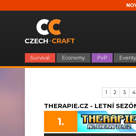
NOV
Survival
Economy
PvP
Event
1
2
3
4
THERAPIE.CZ - LETNÍ SEZÓN
1.