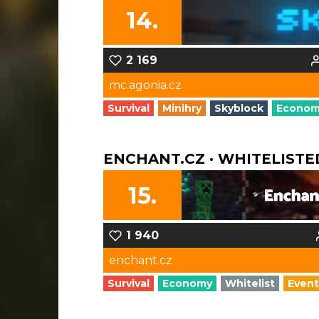
14.
2 169
mc.agonia.cz
Survival
Minihry
Skyblock
Econo
ENCHANT.CZ · WHITELISTE
15.
1 940
enchant.cz
Survival
Economy
Whitelist
Event