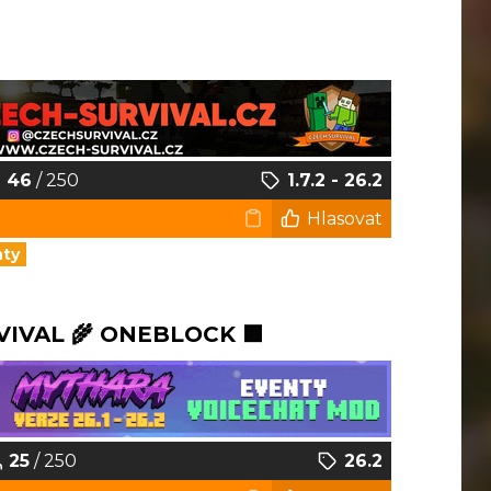
46
/ 250
1.7.2 - 26.2
Hlasovat
nty
VIVAL 🌾 ONEBLOCK 🟩
25
/ 250
26.2