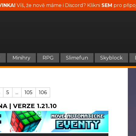
INKA!
Víš, že nově máme i Discord? Klikni
SEM
pro připo
y
Minihry
RPG
Slimefun
Skyblock
5
...
105
106
A | VERZE 1.21.10