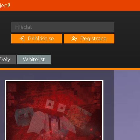
jení!
Přihlásit se
Registrace
Doly
Whitelist