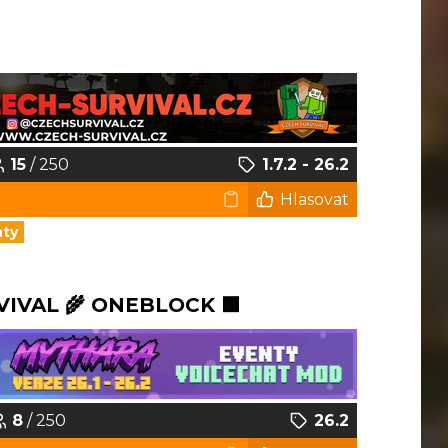
15
/ 250
1.7.2 - 26.2
Hlasovat
nty
VIVAL 🌾 ONEBLOCK 🟩
8
/ 250
26.2