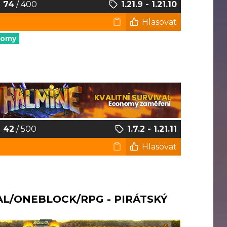
74
/ 400
1.21.9 - 1.21.10
Hlasovat
nomy
42
/ 500
1.7.2 - 1.21.11
Hlasovat
AL/ONEBLOCK/RPG - PIRÁTSKÝ