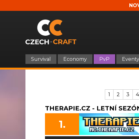
NOV
Survival
Economy
PvP
Event
1
2
3
4
THERAPIE.CZ - LETNÍ SEZÓN
1.