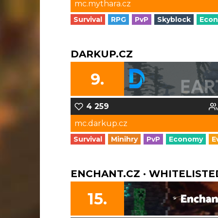
mc.mythara.cz
Survival
RPG
PvP
Skyblock
Eco
DARKUP.CZ
9.
4 259
mc.darkup.cz
Survival
Minihry
PvP
Economy
E
ENCHANT.CZ · WHITELISTE
15.