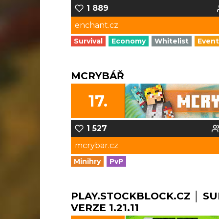
1 889
enchant.cz
Survival
Economy
Whitelist
Event
MCRYBÁŘ
17.
1 527
mcrybar.cz
Minihry
PvP
PLAY.STOCKBLOCK.CZ │ SU
VERZE 1.21.11