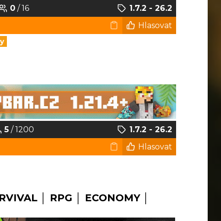
0
/ 16
1.7.2 - 26.2
Hlasovat
y
5
/ 1200
1.7.2 - 26.2
Hlasovat
RVIVAL │ RPG │ ECONOMY │