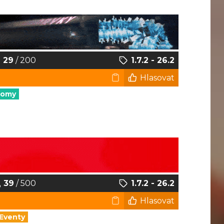
29
/ 200
1.7.2 - 26.2
Hlasovat
nomy
39
/ 500
1.7.2 - 26.2
Hlasovat
Eventy