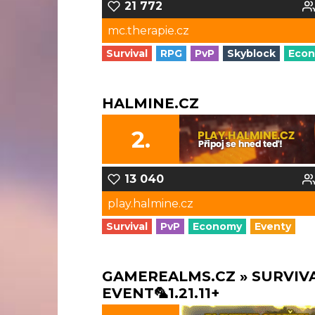
21 772
mc.therapie.cz
Survival
RPG
PvP
Skyblock
Eco
HALMINE.CZ
2.
13 040
play.halmine.cz
Survival
PvP
Economy
Eventy
GAMEREALMS.CZ » SURVIV
EVENT🦜1.21.11+