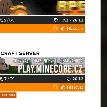
5
/ 80
1.7.2 - 26.1.2
Hlasovat
ECRAFT SERVER
7
/ 39
26.1.2
Hlasovat
Factions