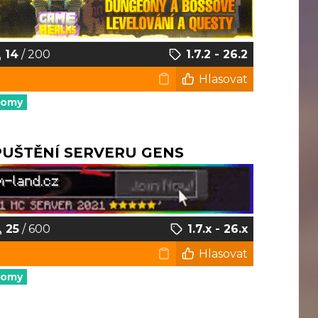
14
/ 200
1.7.2 - 26.2
Hlasovat
nomy
SPUŠTĚNÍ SERVERU GENS
25
/ 600
1.7.x - 26.x
Hlasovat
nomy