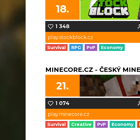
18.
1 348
play.stockblock.cz
Survival
RPG
PvP
Economy
MINECORE.CZ - ČESKÝ MIN
21.
1 074
play.minecore.cz
Survival
Creative
PvP
Economy