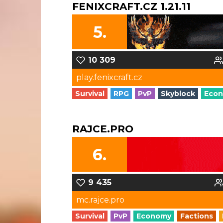
FENIXCRAFT.CZ 1.21.11
5.
10 309
play.fenixcraft.cz
Survival
RPG
PvP
Skyblock
Eco
RAJCE.PRO
6.
9 435
mc.rajce.pro
Survival
PvP
Economy
Factions