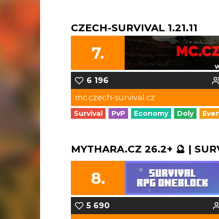
CZECH-SURVIVAL 1.21.11
7.
6 196
mc.czech-survival.cz
Survival
PvP
Economy
Doly
Eve
MYTHARA.CZ 26.2+ 🔮 | SUR
8.
5 690