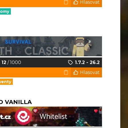
Hlasovat
nomy
12
/ 1000
1.7.2 - 26.2
Hlasovat
venty
D VANILLA