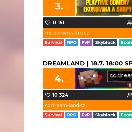
3.
11 151
mc.gamerealms.cz
Survival
RPG
PvP
Skyblock
Eco
DREAMLAND | 18.7. 18:00 
4.
10 324
cc.dream-land.cz
Survival
RPG
PvP
Skyblock
Eco