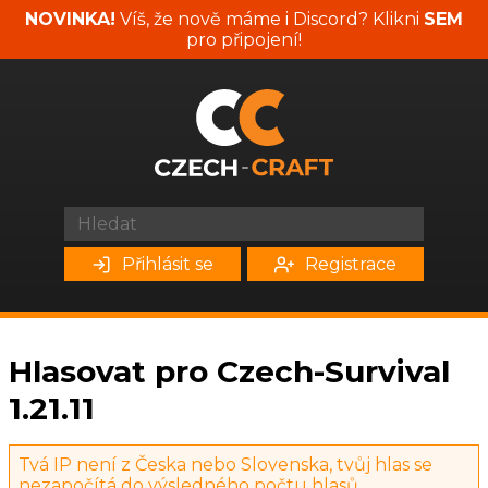
NOVINKA!
Víš, že nově máme i Discord? Klikni
SEM
pro připojení!
Přihlásit se
Registrace
Hlasovat pro Czech-Survival
1.21.11
Tvá IP není z Česka nebo Slovenska, tvůj hlas se
nezapočítá do výsledného počtu hlasů.