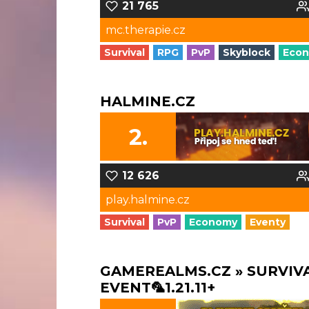
21 765
mc.therapie.cz
Survival
RPG
PvP
Skyblock
Eco
HALMINE.CZ
2.
12 626
play.halmine.cz
Survival
PvP
Economy
Eventy
GAMEREALMS.CZ » SURVIV
EVENT🦜1.21.11+