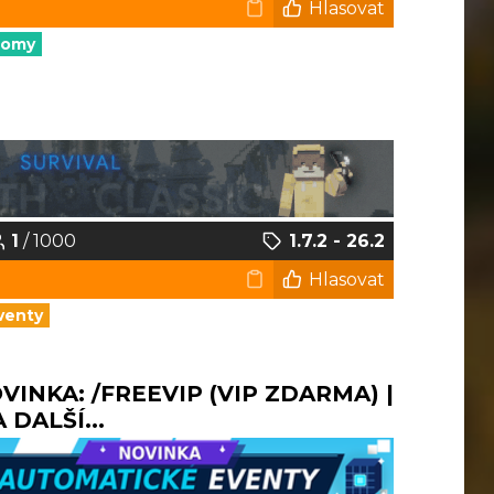
Hlasovat
nomy
1
/ 1000
1.7.2 - 26.2
Hlasovat
venty
NOVINKA: /FREEVIP (VIP ZDARMA) |
DALŠÍ...