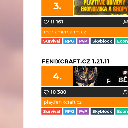
3.
11 161
mc.gamerealms.cz
Survival
RPG
PvP
Skyblock
Eco
FENIXCRAFT.CZ 1.21.11
4.
10 380
play.fenixcraft.cz
Survival
RPG
PvP
Skyblock
Eco