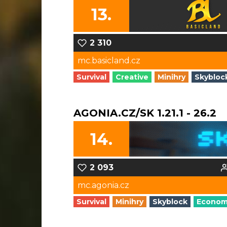
13.
2 310
mc.basicland.cz
Survival
Creative
Minihry
Skybloc
AGONIA.CZ/SK 1.21.1 - 26.2
14.
2 093
mc.agonia.cz
Survival
Minihry
Skyblock
Econo