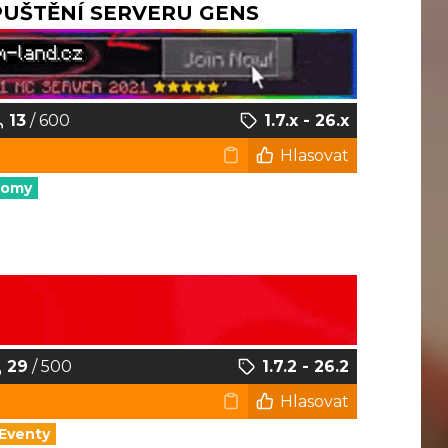
SPUŠTĚNÍ SERVERU GENS
13
/ 600
1.7.x - 26.x
Hlasovat
nomy
29
/ 500
1.7.2 - 26.2
Hlasovat
Eventy