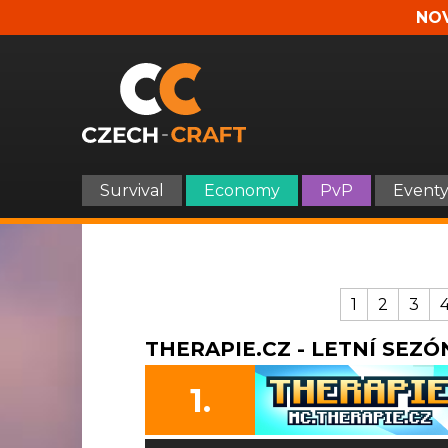
NOV
Survival
Economy
PvP
Event
1
2
3
THERAPIE.CZ - LETNÍ SEZÓN
1.