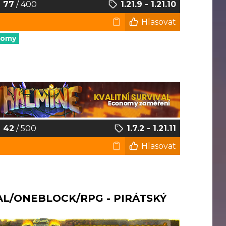
77
/ 400
1.21.9 - 1.21.10
Hlasovat
nomy
42
/ 500
1.7.2 - 1.21.11
Hlasovat
AL/ONEBLOCK/RPG - PIRÁTSKÝ