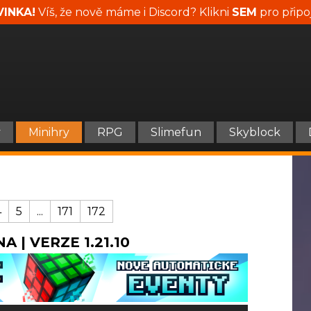
INKA!
Víš, že nově máme i Discord? Klikni
SEM
pro připo
y
Minihry
RPG
Slimefun
Skyblock
4
5
...
171
172
A | VERZE 1.21.10