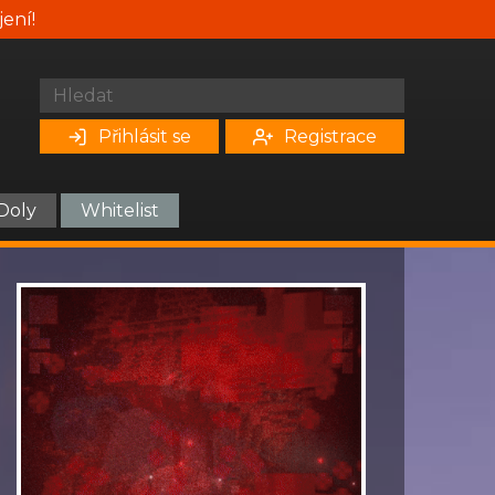
jení!
Přihlásit se
Registrace
Doly
Whitelist