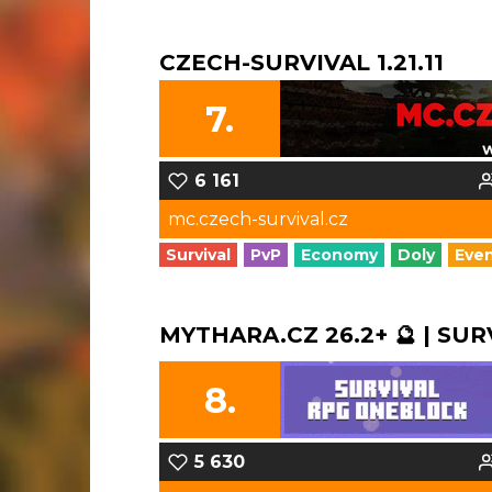
CZECH-SURVIVAL 1.21.11
7.
6 161
mc.czech-survival.cz
Survival
PvP
Economy
Doly
Eve
MYTHARA.CZ 26.2+ 🔮 | SUR
8.
5 630