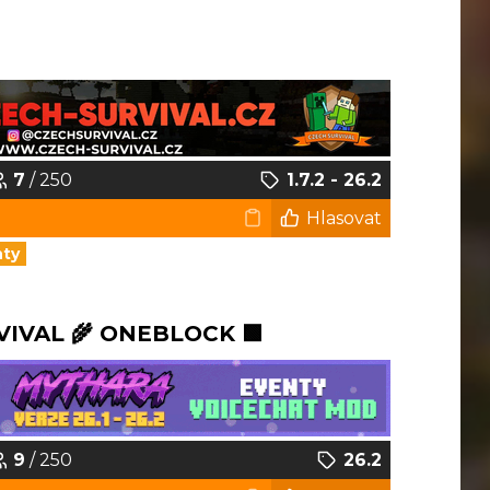
7
/ 250
1.7.2 - 26.2
Hlasovat
nty
VIVAL 🌾 ONEBLOCK 🟩
9
/ 250
26.2