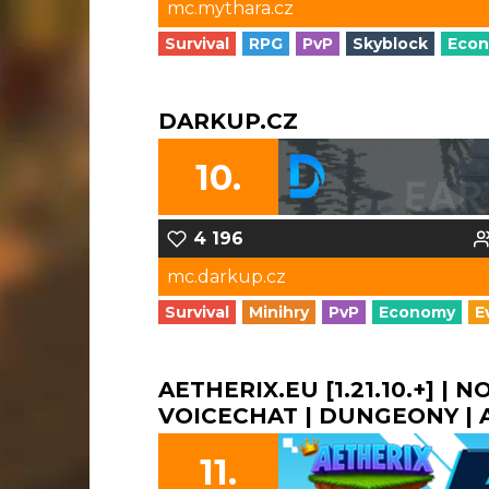
mc.mythara.cz
Survival
RPG
PvP
Skyblock
Eco
DARKUP.CZ
10.
4 196
mc.darkup.cz
Survival
Minihry
PvP
Economy
E
AETHERIX.EU [1.21.10.+] | 
VOICECHAT | DUNGEONY | A 
11.