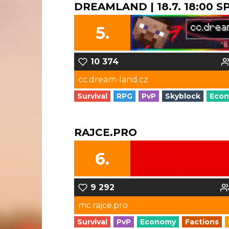
DREAMLAND | 18.7. 18:00 
5.
10 374
cc.dream-land.cz
Survival
RPG
PvP
Skyblock
Eco
RAJCE.PRO
6.
9 292
mc.rajce.pro
Survival
PvP
Economy
Factions