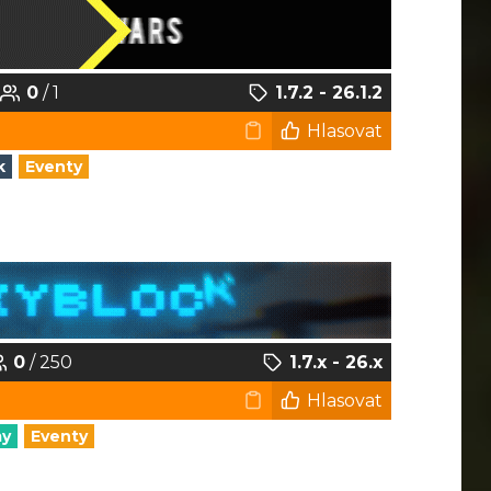
0
/ 1
1.7.2 - 26.1.2
Hlasovat
k
Eventy
0
/ 250
1.7.x - 26.x
Hlasovat
my
Eventy