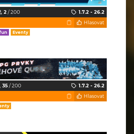
2
/ 200
1.7.2 - 26.2
Hlasovat
fun
Eventy
35
/ 200
1.7.2 - 26.2
Hlasovat
enty