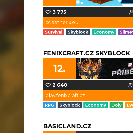
3 775
cc.aetherix.eu
Survival
Skyblock
Economy
Slime
FENIXCRAFT.CZ SKYBLOCK
12.
2 640
play.fenixcraft.cz
RPG
Skyblock
Economy
Doly
Ev
BASICLAND.CZ