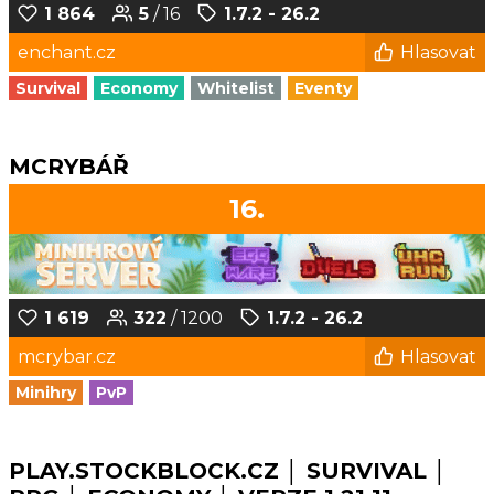
1 864
5
/ 16
1.7.2 - 26.2
enchant.cz
Hlasovat
Survival
Economy
Whitelist
Eventy
MCRYBÁŘ
16.
1 619
322
/ 1200
1.7.2 - 26.2
mcrybar.cz
Hlasovat
Minihry
PvP
PLAY.STOCKBLOCK.CZ │ SURVIVAL │