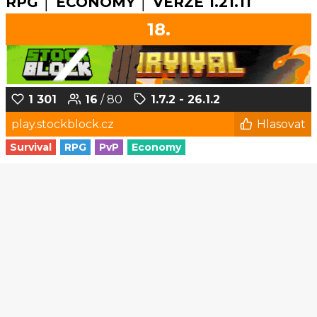
RPG │ ECONOMY │ VERZE 1.21.11
18.
1 301
16
/ 80
1.7.2 - 26.1.2
play.stockblock.cz
Hlasovat
Survival
RPG
PvP
Economy
1
2
3
4
5
...
169
170
© Czech-Craft.eu 2011 - 2026
Operated & Developed by
Speedy11CZ