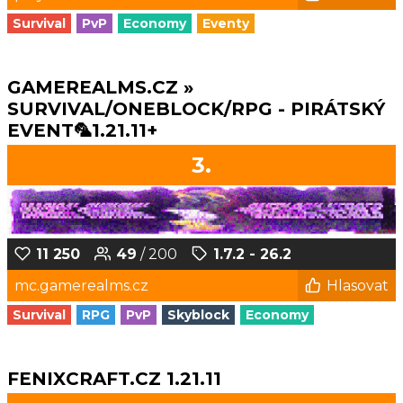
Survival
PvP
Economy
Eventy
GAMEREALMS.CZ »
SURVIVAL/ONEBLOCK/RPG - PIRÁTSKÝ
EVENT🦜1.21.11+
3.
11 250
49
/ 200
1.7.2 - 26.2
mc.gamerealms.cz
Hlasovat
Survival
RPG
PvP
Skyblock
Economy
FENIXCRAFT.CZ 1.21.11