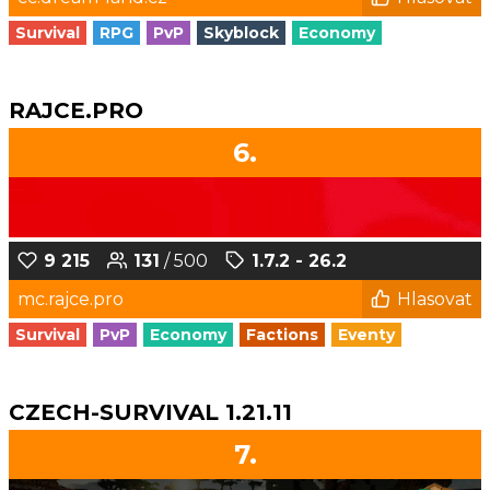
Survival
RPG
PvP
Skyblock
Economy
RAJCE.PRO
6.
9 215
131
/ 500
1.7.2 - 26.2
mc.rajce.pro
Hlasovat
Survival
PvP
Economy
Factions
Eventy
CZECH-SURVIVAL 1.21.11
7.