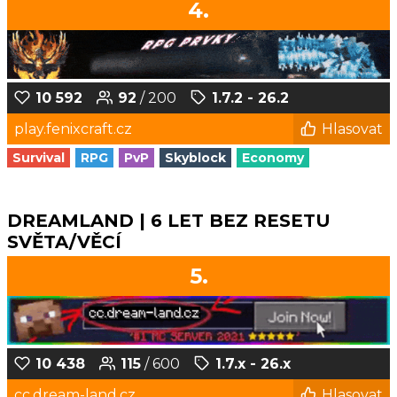
4.
10 592
92
/ 200
1.7.2 - 26.2
play.fenixcraft.cz
Hlasovat
Survival
RPG
PvP
Skyblock
Economy
DREAMLAND | 6 LET BEZ RESETU
SVĚTA/VĚCÍ
5.
10 438
115
/ 600
1.7.x - 26.x
cc.dream-land.cz
Hlasovat