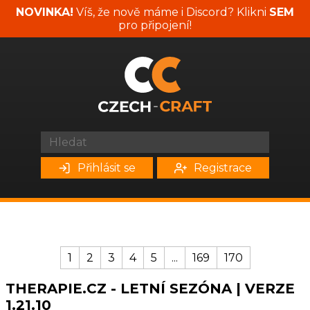
NOVINKA!
Víš, že nově máme i Discord? Klikni
SEM
pro připojení!
Přihlásit se
Registrace
1
2
3
4
5
...
169
170
THERAPIE.CZ - LETNÍ SEZÓNA | VERZE
1.21.10