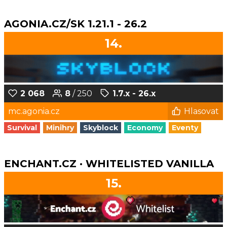
AGONIA.CZ/SK 1.21.1 - 26.2
14.
2 068
8
/ 250
1.7.x - 26.x
mc.agonia.cz
Hlasovat
Survival
Minihry
Skyblock
Economy
Eventy
ENCHANT.CZ · WHITELISTED VANILLA
15.