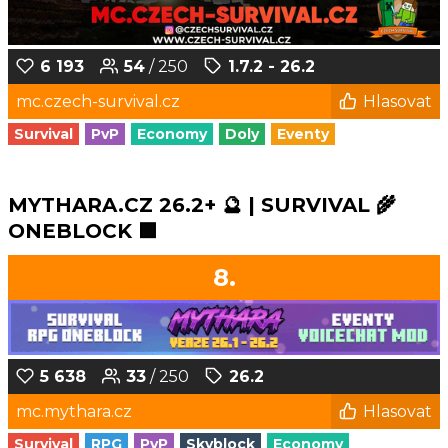
6 193
54
/ 250
1.7.2 - 26.2
mc.czech-survival.cz
Hlasovat
Survival
PvP
Economy
Doly
Eventy
MYTHARA.CZ 26.2+ 🔮 | SURVIVAL 🌾
ONEBLOCK 🟩
8.
5 638
33
/ 250
26.2
mc.mythara.cz
Hlasovat
Survival
RPG
PvP
Skyblock
Economy