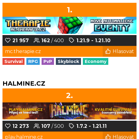
1.
21 957
162
/ 400
1.21.9 - 1.21.10
mc.therapie.cz
Hlasovat
Survival
RPG
PvP
Skyblock
Economy
HALMINE.CZ
2.
12 273
107
/ 500
1.7.2 - 1.21.11
play.halmine.cz
Hlasovat