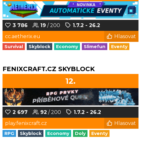
3 786
19
/ 200
1.7.2 - 26.2
cc.aetherix.eu
Hlasovat
Survival
Skyblock
Economy
Slimefun
Eventy
FENIXCRAFT.CZ SKYBLOCK
12.
2 697
92
/ 200
1.7.2 - 26.2
play.fenixcraft.cz
Hlasovat
RPG
Skyblock
Economy
Doly
Eventy