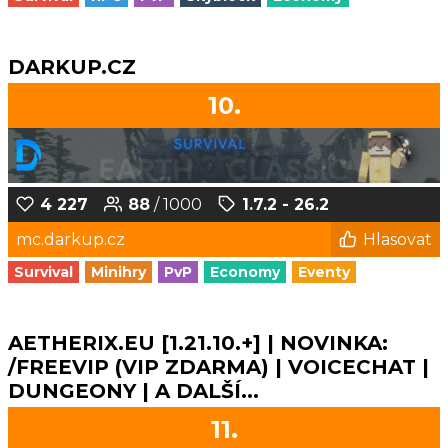
DARKUP.CZ
10.
4 227
88
/ 1000
1.7.2 - 26.2
mc.darkup.cz
Hlasovat
Survival
Minihry
PvP
Economy
Eventy
AETHERIX.EU [1.21.10.+] | NOVINKA:
/FREEVIP (VIP ZDARMA) | VOICECHAT |
DUNGEONY | A DALŠÍ...
11.