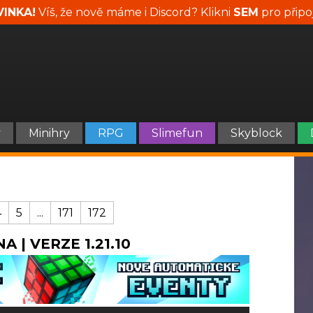
INKA!
Víš, že nově máme i Discord? Klikni
SEM
pro připo
y
Minihry
RPG
Slimefun
Skyblock
4
5
...
171
172
A | VERZE 1.21.10