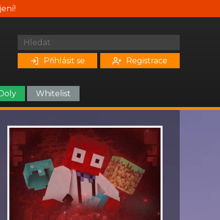
jení!
Přihlásit se
Registrace
Doly
Whitelist