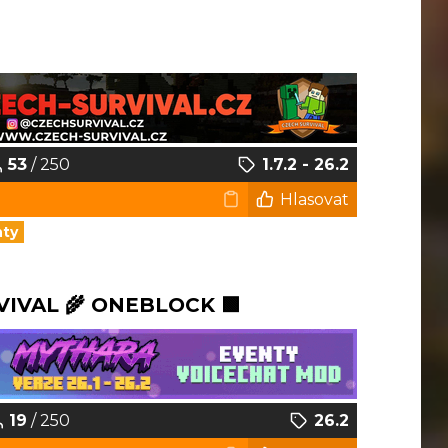
53
/ 250
1.7.2 - 26.2
Hlasovat
nty
VIVAL 🌾 ONEBLOCK 🟩
19
/ 250
26.2