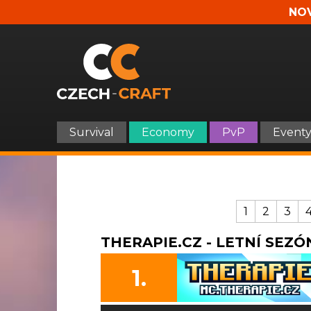
NOV
Survival
Economy
PvP
Event
1
2
3
THERAPIE.CZ - LETNÍ SEZÓN
1.