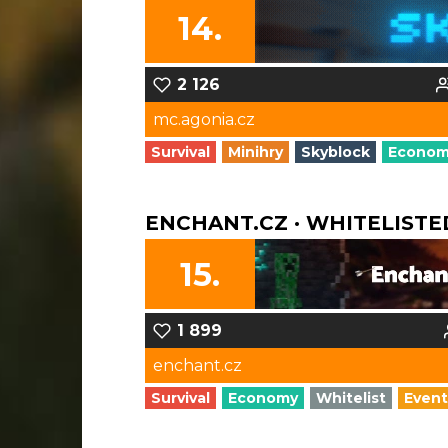
14.
2 126
mc.agonia.cz
Survival
Minihry
Skyblock
Econo
ENCHANT.CZ · WHITELISTE
15.
1 899
enchant.cz
Survival
Economy
Whitelist
Event