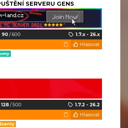
SPUŠTĚNÍ SERVERU GENS
90
/ 600
1.7.x - 26.x
Hlasovat
nomy
128
/ 500
1.7.2 - 26.2
Hlasovat
Eventy