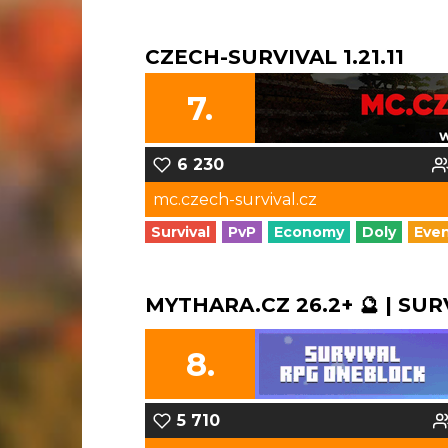
CZECH-SURVIVAL 1.21.11
7.
6 230
mc.czech-survival.cz
Survival
PvP
Economy
Doly
Eve
MYTHARA.CZ 26.2+ 🔮 | SUR
8.
5 710