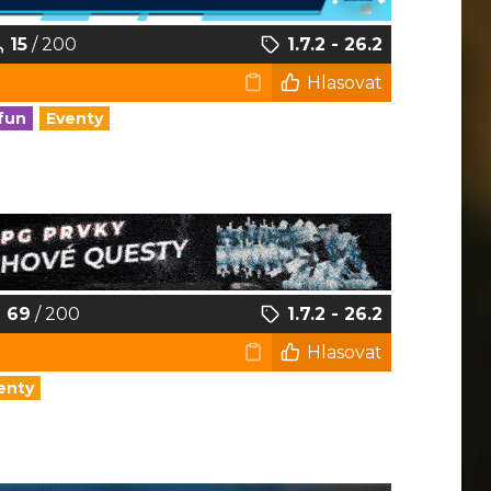
15
/ 200
1.7.2 - 26.2
Hlasovat
fun
Eventy
69
/ 200
1.7.2 - 26.2
Hlasovat
enty