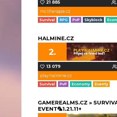
21 885
mc.therapie.cz
Survival
RPG
PvP
Skyblock
Eco
HALMINE.CZ
2.
13 079
play.halmine.cz
Survival
PvP
Economy
Eventy
GAMEREALMS.CZ » SURVIV
EVENT🦜1.21.11+