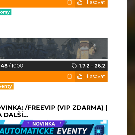
Hlasovat
nomy
48
/ 1000
1.7.2 - 26.2
Hlasovat
venty
NOVINKA: /FREEVIP (VIP ZDARMA) |
DALŠÍ...