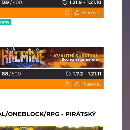
139
/ 400
1.21.9 - 1.21.10
Hlasovat
nomy
88
/ 500
1.7.2 - 1.21.11
Hlasovat
AL/ONEBLOCK/RPG - PIRÁTSKÝ