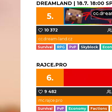
DREAMLAND | 18.7. 18:00 
5.
10 372
cc.dream-land.cz
Survival
RPG
PvP
Skyblock
Eco
RAJCE.PRO
6.
9 482
mc.rajce.pro
Survival
PvP
Economy
Factions