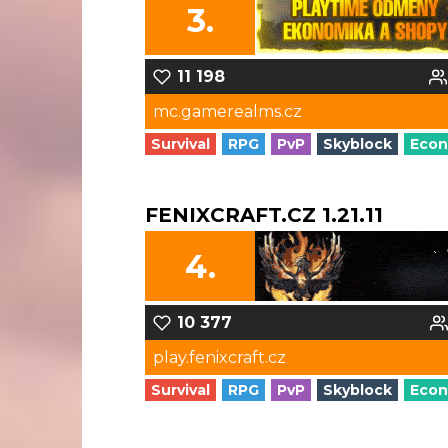
3.
11 198
mc.gamerealms.cz
Survival
RPG
PvP
Skyblock
Eco
FENIXCRAFT.CZ 1.21.11
4.
10 377
play.fenixcraft.cz
Survival
RPG
PvP
Skyblock
Eco