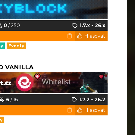
0
/ 250
1.7.x - 26.x
Hlasovat
my
Eventy
D VANILLA
6
/ 16
1.7.2 - 26.2
Hlasovat
y