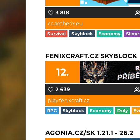
3 818
cc.aetherix.eu
Survival
Skyblock
Economy
Slime
FENIXCRAFT.CZ SKYBLOCK
12.
2 639
play.fenixcraft.cz
RPG
Skyblock
Economy
Doly
Ev
AGONIA.CZ/SK 1.21.1 - 26.2