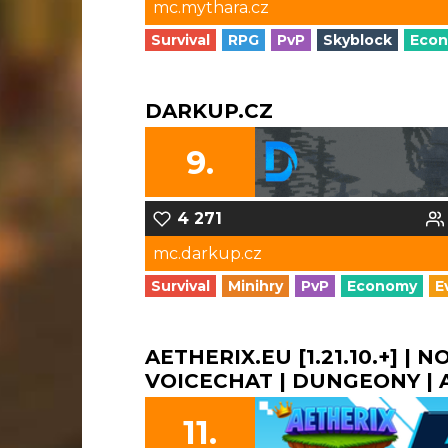
mc.mythara.cz
Survival
RPG
PvP
Skyblock
Eco
DARKUP.CZ
9.
4 271
mc.darkup.cz
Survival
Minihry
PvP
Economy
E
AETHERIX.EU [1.21.10.+] | 
VOICECHAT | DUNGEONY | A 
11.