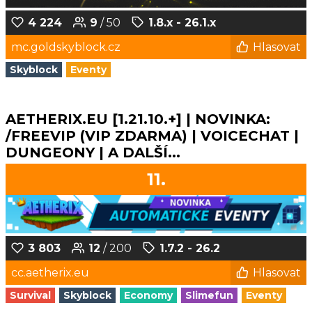
4 224
9
/ 50
1.8.x - 26.1.x
mc.goldskyblock.cz
Hlasovat
Skyblock
Eventy
AETHERIX.EU [1.21.10.+] | NOVINKA:
/FREEVIP (VIP ZDARMA) | VOICECHAT |
DUNGEONY | A DALŠÍ...
11.
3 803
12
/ 200
1.7.2 - 26.2
cc.aetherix.eu
Hlasovat
Survival
Skyblock
Economy
Slimefun
Eventy