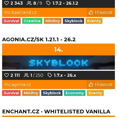
2 343
8
/ 9
1.7.2 - 26.1.2
mc.basicland.cz
Hlasovat
Survival
Creative
Minihry
Skyblock
Eventy
AGONIA.CZ/SK 1.21.1 - 26.2
14.
2 111
1
/ 250
1.7.x - 26.x
mc.agonia.cz
Hlasovat
Survival
Minihry
Skyblock
Economy
Eventy
ENCHANT.CZ · WHITELISTED VANILLA