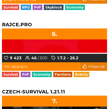
Survival
RPG
PvP
Skyblock
Economy
RAJCE.PRO
6.
9 423
46
/ 500
1.7.2 - 26.2
mc.rajce.pro
Hlasovat
Survival
PvP
Economy
Factions
Eventy
CZECH-SURVIVAL 1.21.11
7.