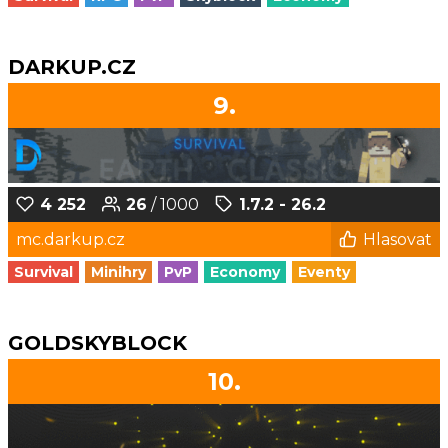
DARKUP.CZ
9.
4 252
26
/ 1000
1.7.2 - 26.2
mc.darkup.cz
Hlasovat
Survival
Minihry
PvP
Economy
Eventy
GOLDSKYBLOCK
10.