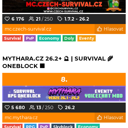
6 176
21
/ 250
1.7.2 - 26.2
mc.czech-survival.cz
Hlasovat
Survival
PvP
Economy
Doly
Eventy
MYTHARA.CZ 26.2+ 🔮 | SURVIVAL 🌾
ONEBLOCK 🟩
8.
5 680
13
/ 250
26.2
mc.mythara.cz
Hlasovat
Survival
RPG
PvP
Skyblock
Economy