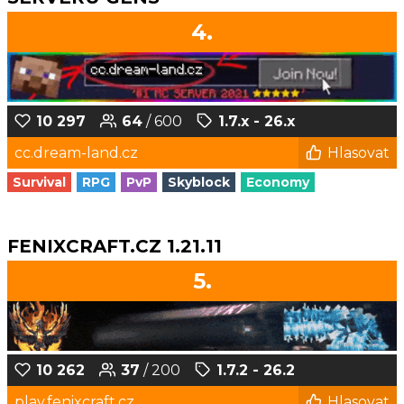
4.
10 297
64
/ 600
1.7.x - 26.x
cc.dream-land.cz
Hlasovat
Survival
RPG
PvP
Skyblock
Economy
FENIXCRAFT.CZ 1.21.11
5.
10 262
37
/ 200
1.7.2 - 26.2
play.fenixcraft.cz
Hlasovat