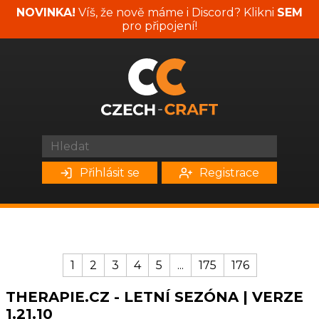
NOVINKA!
Víš, že nově máme i Discord? Klikni
SEM
pro připojení!
Přihlásit se
Registrace
1
2
3
4
5
...
175
176
THERAPIE.CZ - LETNÍ SEZÓNA | VERZE
1.21.10