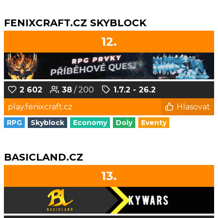
FENIXCRAFT.CZ SKYBLOCK
12.
2 602
38
/ 200
1.7.2 - 26.2
play.fenixcraft.cz
Hlasovat
RPG
Skyblock
Economy
Doly
Eventy
BASICLAND.CZ
13.