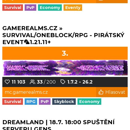
Survival
PvP
Economy
Eventy
GAMEREALMS.CZ »
SURVIVAL/ONEBLOCK/RPG - PIRÁTSKÝ
EVENT🦜1.21.11+
3.
11 103
33
/ 200
1.7.2 - 26.2
mc.gamerealms.cz
Hlasovat
Survival
RPG
PvP
Skyblock
Economy
DREAMLAND | 18.7. 18:00 SPUŠTĚNÍ
SERVERU GENS