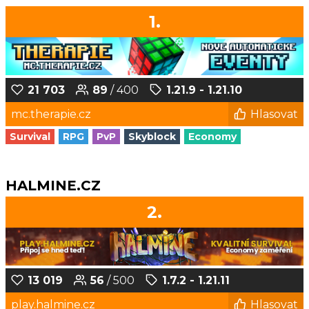
1.
21 703
89
/ 400
1.21.9 - 1.21.10
mc.therapie.cz
Hlasovat
Survival
RPG
PvP
Skyblock
Economy
HALMINE.CZ
2.
13 019
56
/ 500
1.7.2 - 1.21.11
play.halmine.cz
Hlasovat