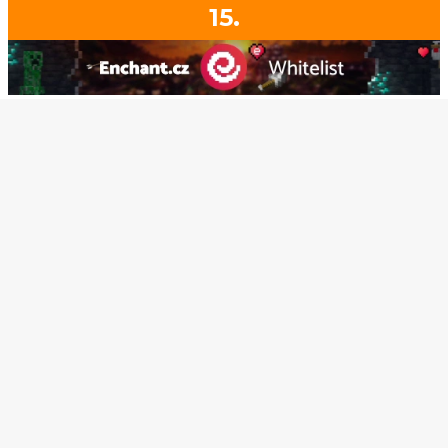
15.
1 883
0
/ 16
1.7.2 - 26.2
enchant.cz
Hlasovat
Survival
Economy
Whitelist
Eventy
1
2
3
4
5
...
175
176
© Czech-Craft.eu 2011 - 2026
Operated & Developed by
Speedy11CZ
API
KONTAKT A FAQ
OOU
DISCORD