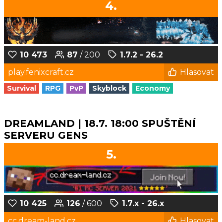
4.
10 473
87
/ 200
1.7.2 - 26.2
play.fenixcraft.cz
Hlasovat
Survival
RPG
PvP
Skyblock
Economy
DREAMLAND | 18.7. 18:00 SPUŠTĚNÍ
SERVERU GENS
5.
10 425
126
/ 600
1.7.x - 26.x
cc.dream-land.cz
Hlasovat