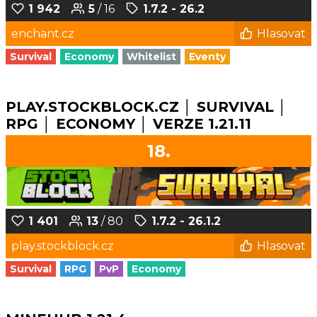
1 942
5
/ 16
1.7.2 - 26.2
enchant.cz
Hlasovat
Survival
Economy
Whitelist
Eventy
PLAY.STOCKBLOCK.CZ │ SURVIVAL │
RPG │ ECONOMY │ VERZE 1.21.11
18.
1 401
13
/ 80
1.7.2 - 26.1.2
play.stockblock.cz
Hlasovat
Survival
RPG
PvP
Economy