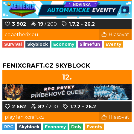
3 902
19
/ 200
1.7.2 - 26.2
cc.aetherix.eu
Hlasovat
Survival
Skyblock
Economy
Slimefun
Eventy
FENIXCRAFT.CZ SKYBLOCK
12.
2 662
87
/ 200
1.7.2 - 26.2
play.fenixcraft.cz
Hlasovat
RPG
Skyblock
Economy
Doly
Eventy