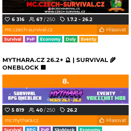
6 316
67
/ 250
1.7.2 - 26.2
mc.czech-survival.cz
Hlasovat
Survival
PvP
Economy
Doly
Eventy
MYTHARA.CZ 26.2+ 🔮 | SURVIVAL 🌾
ONEBLOCK 🟩
8.
5 819
40
/ 250
26.2
mc.mythara.cz
Hlasovat
Survival
RPG
PvP
Skyblock
Economy