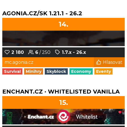
AGONIA.CZ/SK 1.21.1 - 26.2
14.
2 180
6
/ 250
1.7.x - 26.x
mc.agonia.cz
Hlasovat
Survival
Minihry
Skyblock
Economy
Eventy
ENCHANT.CZ · WHITELISTED VANILLA
15.