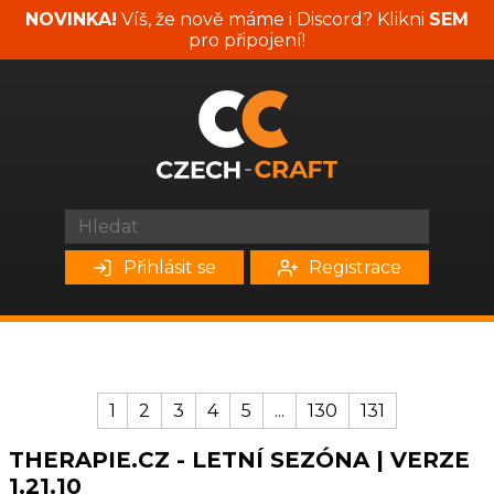
NOVINKA!
Víš, že nově máme i Discord? Klikni
SEM
pro připojení!
Přihlásit se
Registrace
1
2
3
4
5
...
130
131
THERAPIE.CZ - LETNÍ SEZÓNA | VERZE
1.21.10