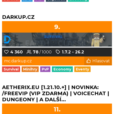
DARKUP.CZ
9.
4 360
78
/ 1000
1.7.2 - 26.2
mc.darkup.cz
Hlasovat
Survival
Minihry
PvP
Economy
Eventy
AETHERIX.EU [1.21.10.+] | NOVINKA:
/FREEVIP (VIP ZDARMA) | VOICECHAT |
DUNGEONY | A DALŠÍ...
11.