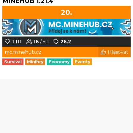
MINEHUB 1.21.4
20.
1 111
16
/ 50
26.2
mc.minehub.cz
Hlasovat
Survival
Minihry
Economy
Eventy
1
2
3
4
5
...
130
131
© Czech-Craft.eu 2011 - 2026
Operated & Developed by
Speedy11CZ