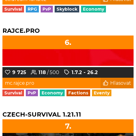
Survival
RPG
PvP
Skyblock
Economy
RAJCE.PRO
6.
9 725
118
/ 500
1.7.2 - 26.2
mc.rajce.pro
Hlasovat
Survival
PvP
Economy
Factions
Eventy
CZECH-SURVIVAL 1.21.11
7.