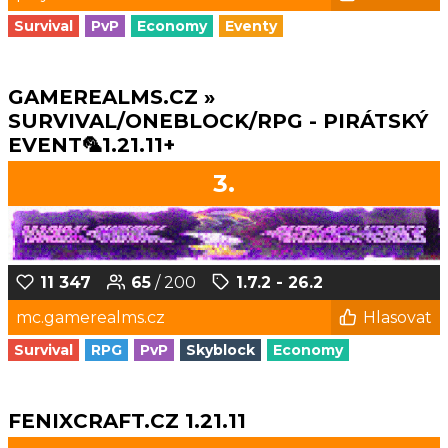
Survival
PvP
Economy
Eventy
GAMEREALMS.CZ »
SURVIVAL/ONEBLOCK/RPG - PIRÁTSKÝ
EVENT🦜1.21.11+
3.
11 347
65
/ 200
1.7.2 - 26.2
mc.gamerealms.cz
Hlasovat
Survival
RPG
PvP
Skyblock
Economy
FENIXCRAFT.CZ 1.21.11