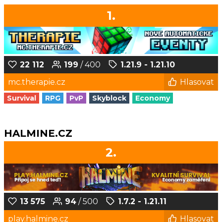
1.
22 112
199
/ 400
1.21.9 - 1.21.10
mc.therapie.cz
Hlasovat
Survival
RPG
PvP
Skyblock
Economy
HALMINE.CZ
2.
13 575
94
/ 500
1.7.2 - 1.21.11
play.halmine.cz
Hlasovat