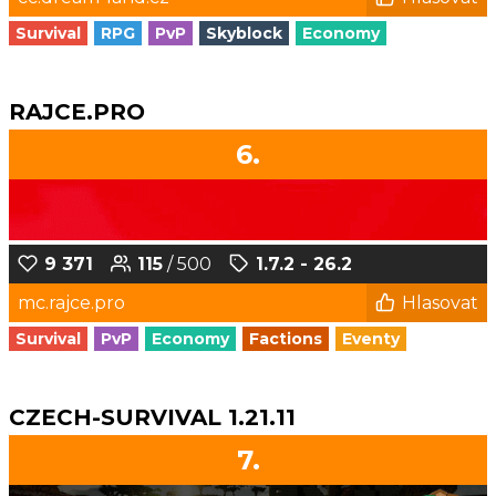
Survival
RPG
PvP
Skyblock
Economy
RAJCE.PRO
6.
9 371
115
/ 500
1.7.2 - 26.2
mc.rajce.pro
Hlasovat
Survival
PvP
Economy
Factions
Eventy
CZECH-SURVIVAL 1.21.11
7.