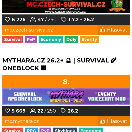
6 226
47
/ 250
1.7.2 - 26.2
mc.czech-survival.cz
Hlasovat
Survival
PvP
Economy
Doly
Eventy
MYTHARA.CZ 26.2+ 🔮 | SURVIVAL 🌾
ONEBLOCK 🟩
8.
5 669
22
/ 250
26.2
mc.mythara.cz
Hlasovat
Survival
RPG
PvP
Skyblock
Economy