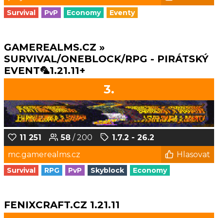
Survival
PvP
Economy
Eventy
GAMEREALMS.CZ »
SURVIVAL/ONEBLOCK/RPG - PIRÁTSKÝ
EVENT🦜1.21.11+
3.
11 251
58
/ 200
1.7.2 - 26.2
mc.gamerealms.cz
Hlasovat
Survival
RPG
PvP
Skyblock
Economy
FENIXCRAFT.CZ 1.21.11