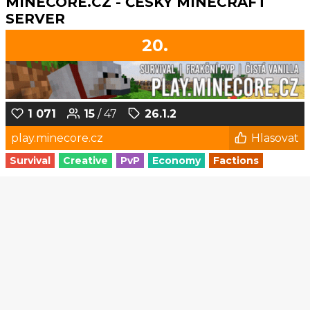
MINECORE.CZ - ČESKÝ MINECRAFT
SERVER
20.
1 071
15
/ 47
26.1.2
play.minecore.cz
Hlasovat
Survival
Creative
PvP
Economy
Factions
1
2
3
4
5
...
137
138
© Czech-Craft.eu 2011 - 2026
Operated & Developed by
Speedy11CZ