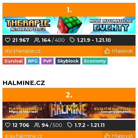
1.
21 967
164
/ 400
1.21.9 - 1.21.10
mc.therapie.cz
Hlasovat
Survival
RPG
PvP
Skyblock
Economy
HALMINE.CZ
2.
12 706
94
/ 500
1.7.2 - 1.21.11
play.halmine.cz
Hlasovat