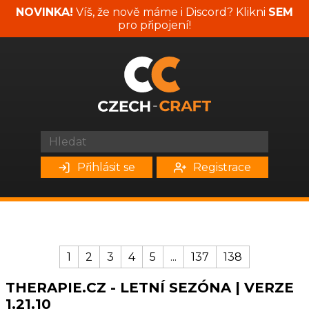
NOVINKA!
Víš, že nově máme i Discord? Klikni
SEM
pro připojení!
Přihlásit se
Registrace
1
2
3
4
5
...
137
138
THERAPIE.CZ - LETNÍ SEZÓNA | VERZE
1.21.10