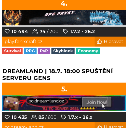
4.
10 494
74
/ 200
1.7.2 - 26.2
play.fenixcraft.cz
Hlasovat
Survival
RPG
PvP
Skyblock
Economy
DREAMLAND | 18.7. 18:00 SPUŠTĚNÍ
SERVERU GENS
5.
10 435
85
/ 600
1.7.x - 26.x
cc.dream-land.cz
Hlasovat