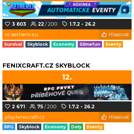
3 803
22
/ 200
1.7.2 - 26.2
cc.aetherix.eu
Hlasovat
Survival
Skyblock
Economy
Slimefun
Eventy
FENIXCRAFT.CZ SKYBLOCK
12.
2 671
75
/ 200
1.7.2 - 26.2
play.fenixcraft.cz
Hlasovat
RPG
Skyblock
Economy
Doly
Eventy