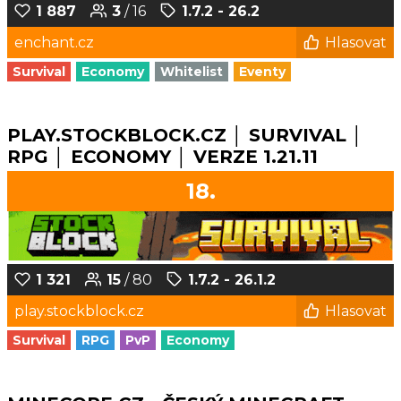
1 887
3
/ 16
1.7.2 - 26.2
enchant.cz
Hlasovat
Survival
Economy
Whitelist
Eventy
PLAY.STOCKBLOCK.CZ │ SURVIVAL │
RPG │ ECONOMY │ VERZE 1.21.11
18.
1 321
15
/ 80
1.7.2 - 26.1.2
play.stockblock.cz
Hlasovat
Survival
RPG
PvP
Economy