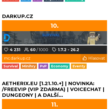
DARKUP.CZ
10.
4 231
60
/ 1000
1.7.2 - 26.2
mc.darkup.cz
Hlasovat
Survival
Minihry
PvP
Economy
Eventy
AETHERIX.EU [1.21.10.+] | NOVINKA:
/FREEVIP (VIP ZDARMA) | VOICECHAT |
DUNGEONY | A DALŠÍ...
11.