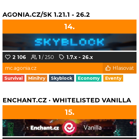
AGONIA.CZ/SK 1.21.1 - 26.2
14.
2 106
1
/ 250
1.7.x - 26.x
mc.agonia.cz
Hlasovat
Survival
Minihry
Skyblock
Economy
Eventy
ENCHANT.CZ · WHITELISTED VANILLA
15.