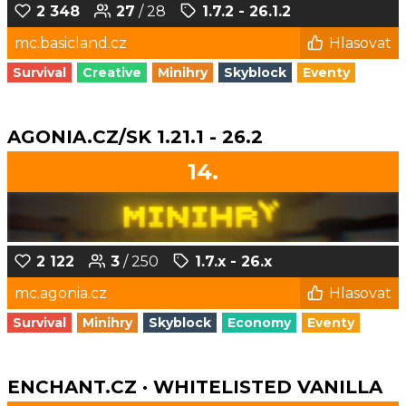
2 348
27
/ 28
1.7.2 - 26.1.2
mc.basicland.cz
Hlasovat
Survival
Creative
Minihry
Skyblock
Eventy
AGONIA.CZ/SK 1.21.1 - 26.2
14.
2 122
3
/ 250
1.7.x - 26.x
mc.agonia.cz
Hlasovat
Survival
Minihry
Skyblock
Economy
Eventy
ENCHANT.CZ · WHITELISTED VANILLA