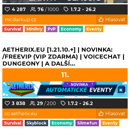
4 287
76
/ 1000
1.7.2 - 26.2
mc.darkup.cz
Hlasovat
Survival
Minihry
PvP
Economy
Eventy
AETHERIX.EU [1.21.10.+] | NOVINKA:
/FREEVIP (VIP ZDARMA) | VOICECHAT |
DUNGEONY | A DALŠÍ...
11.
3 838
29
/ 200
1.7.2 - 26.2
cc.aetherix.eu
Hlasovat
Survival
Skyblock
Economy
Slimefun
Eventy