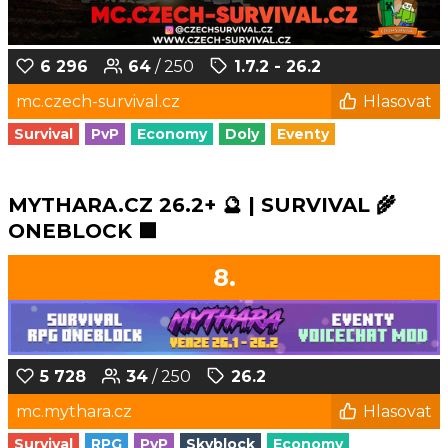
6 296
64
/ 250
1.7.2 - 26.2
mc.czech-survival.cz
Hlasovat
Survival
PvP
Economy
Doly
Eventy
MYTHARA.CZ 26.2+ 🔮 | SURVIVAL 🌾
ONEBLOCK 🟩
8.
5 728
34
/ 250
26.2
mc.mythara.cz
Hlasovat
Survival
RPG
PvP
Skyblock
Economy