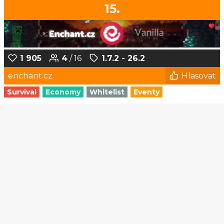
15.
1 905
4
/ 16
1.7.2 - 26.2
enchant.cz
Hlasovat
Survival
Economy
Whitelist
Eventy
1
2
3
4
5
...
182
183
© Czech-Craft.eu 2011 - 2026
Operated & Developed by
Speedy11CZ
API
KONTAKT A FAQ
OOU
DISCORD