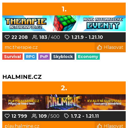
1.
22 208
183
/ 400
1.21.9 - 1.21.10
mc.therapie.cz
Hlasovat
Survival
RPG
PvP
Skyblock
Economy
HALMINE.CZ
2.
12 799
109
/ 500
1.7.2 - 1.21.11
play.halmine.cz
Hlasovat