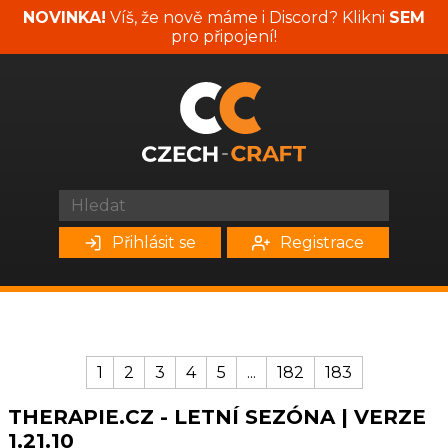
NOVINKA!
Víš, že nově máme i Discord? Klikni
SEM
pro připojení!
Přihlásit se
Registrace
1
2
3
4
5
...
182
183
THERAPIE.CZ - LETNÍ SEZÓNA | VERZE
1.21.10