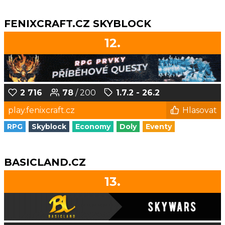
FENIXCRAFT.CZ SKYBLOCK
12.
2 716
78
/ 200
1.7.2 - 26.2
play.fenixcraft.cz
Hlasovat
RPG
Skyblock
Economy
Doly
Eventy
BASICLAND.CZ
13.