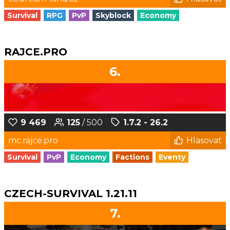
Survival
RPG
PvP
Skyblock
Economy
RAJCE.PRO
6.
9 469
125
/ 500
1.7.2 - 26.2
mc.rajce.pro
Hlasovat
Survival
PvP
Economy
Factions
Eventy
CZECH-SURVIVAL 1.21.11
7.