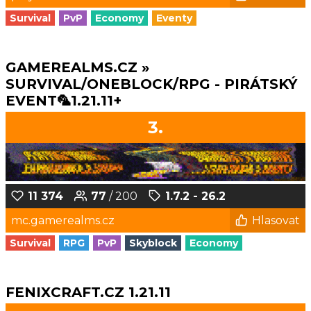
Survival
PvP
Economy
Eventy
GAMEREALMS.CZ »
SURVIVAL/ONEBLOCK/RPG - PIRÁTSKÝ
EVENT🦜1.21.11+
3.
11 374
77
/ 200
1.7.2 - 26.2
mc.gamerealms.cz
Hlasovat
Survival
RPG
PvP
Skyblock
Economy
FENIXCRAFT.CZ 1.21.11