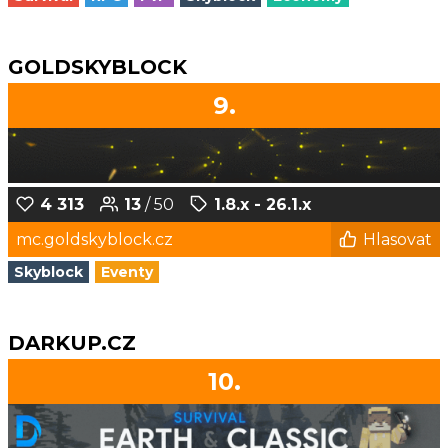
GOLDSKYBLOCK
9.
4 313
13
/ 50
1.8.x - 26.1.x
mc.goldskyblock.cz
Hlasovat
Skyblock
Eventy
DARKUP.CZ
10.