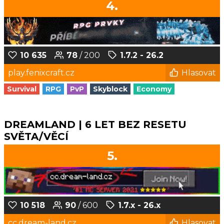
4.
10 635
78
/ 200
1.7.2 - 26.2
play.fenixcraft.cz
Hlasovat
Survival
RPG
PvP
Skyblock
Economy
DREAMLAND | 6 LET BEZ RESETU
SVĚTA/VĚCÍ
5.
10 518
90
/ 600
1.7.x - 26.x
cc.dream-land.cz
Hlasovat