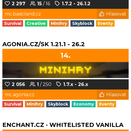
2 297
15
/ 16
1.7.2 - 26.1.2
mc.basicland.cz
Hlasovat
Survival
Creative
Minihry
Skyblock
Eventy
AGONIA.CZ/SK 1.21.1 - 26.2
14.
2 056
1
/ 250
1.7.x - 26.x
mc.agonia.cz
Hlasovat
Survival
Minihry
Skyblock
Economy
Eventy
ENCHANT.CZ · WHITELISTED VANILLA