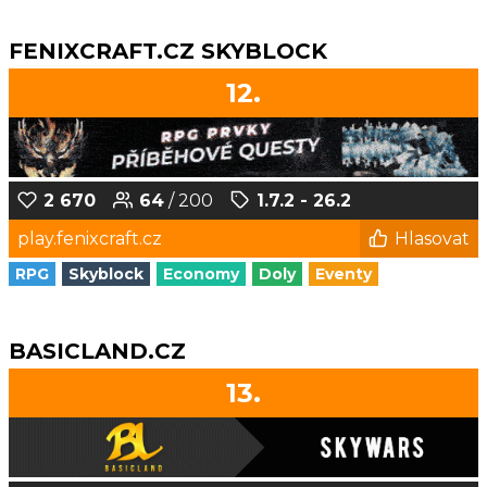
FENIXCRAFT.CZ SKYBLOCK
12.
2 670
64
/ 200
1.7.2 - 26.2
play.fenixcraft.cz
Hlasovat
RPG
Skyblock
Economy
Doly
Eventy
BASICLAND.CZ
13.