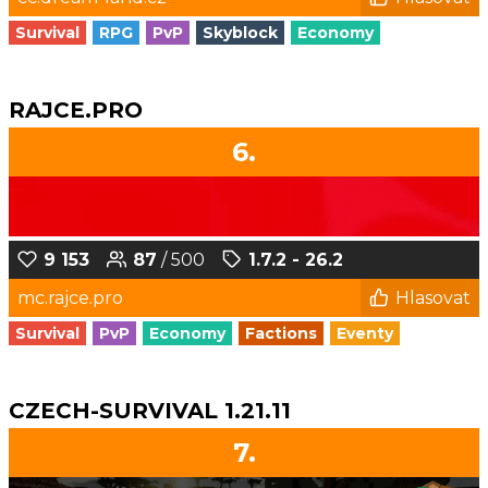
Survival
RPG
PvP
Skyblock
Economy
RAJCE.PRO
6.
9 153
87
/ 500
1.7.2 - 26.2
mc.rajce.pro
Hlasovat
Survival
PvP
Economy
Factions
Eventy
CZECH-SURVIVAL 1.21.11
7.