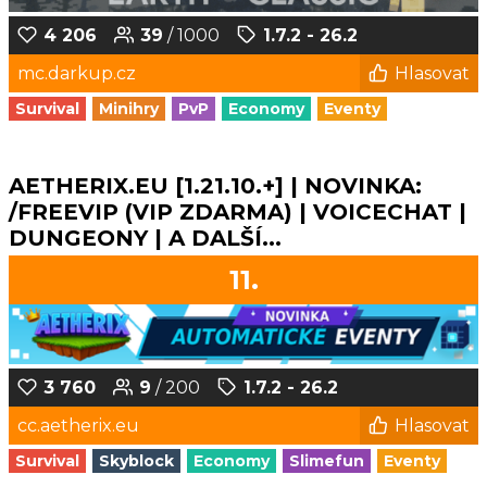
4 206
39
/ 1000
1.7.2 - 26.2
mc.darkup.cz
Hlasovat
Survival
Minihry
PvP
Economy
Eventy
AETHERIX.EU [1.21.10.+] | NOVINKA:
/FREEVIP (VIP ZDARMA) | VOICECHAT |
DUNGEONY | A DALŠÍ...
11.
3 760
9
/ 200
1.7.2 - 26.2
cc.aetherix.eu
Hlasovat
Survival
Skyblock
Economy
Slimefun
Eventy