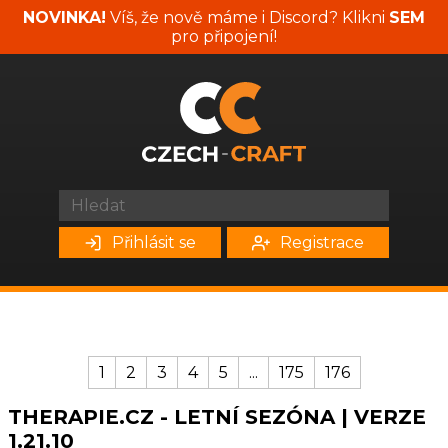
NOVINKA!
Víš, že nově máme i Discord? Klikni
SEM
pro připojení!
Přihlásit se
Registrace
1
2
3
4
5
...
175
176
THERAPIE.CZ - LETNÍ SEZÓNA | VERZE
1.21.10