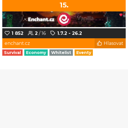
15.
1 852
2
/ 16
1.7.2 - 26.2
enchant.cz
Hlasovat
Survival
Economy
Whitelist
Eventy
1
2
3
4
5
...
175
176
© Czech-Craft.eu 2011 - 2026
Operated & Developed by
Speedy11CZ
API
KONTAKT A FAQ
OOU
DISCORD