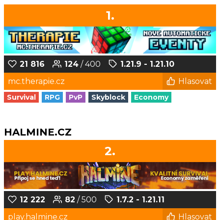
1.
21 816
124
/ 400
1.21.9 - 1.21.10
mc.therapie.cz
Hlasovat
Survival
RPG
PvP
Skyblock
Economy
HALMINE.CZ
2.
12 222
82
/ 500
1.7.2 - 1.21.11
play.halmine.cz
Hlasovat