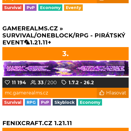
Survival
PvP
Economy
Eventy
GAMEREALMS.CZ »
SURVIVAL/ONEBLOCK/RPG - PIRÁTSKÝ
EVENT🦜1.21.11+
3.
11 194
33
/ 200
1.7.2 - 26.2
mc.gamerealms.cz
Hlasovat
Survival
RPG
PvP
Skyblock
Economy
FENIXCRAFT.CZ 1.21.11