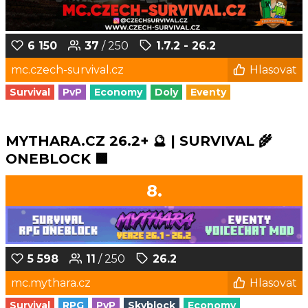
6 150
37
/ 250
1.7.2 - 26.2
mc.czech-survival.cz
Hlasovat
Survival
PvP
Economy
Doly
Eventy
MYTHARA.CZ 26.2+ 🔮 | SURVIVAL 🌾
ONEBLOCK 🟩
8.
5 598
11
/ 250
26.2
mc.mythara.cz
Hlasovat
Survival
RPG
PvP
Skyblock
Economy