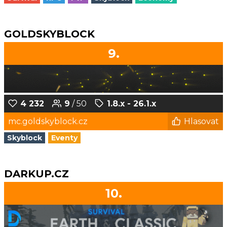
GOLDSKYBLOCK
9.
4 232
9
/ 50
1.8.x - 26.1.x
mc.goldskyblock.cz
Hlasovat
Skyblock
Eventy
DARKUP.CZ
10.