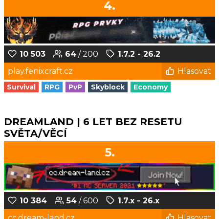
4.
10 503
64
/ 200
1.7.2 - 26.2
play.fenixcraft.cz
Hlasovat
Survival
RPG
PvP
Skyblock
Economy
DREAMLAND | 6 LET BEZ RESETU
SVĚTA/VĚCÍ
5.
10 384
54
/ 600
1.7.x - 26.x
cc.dream-land.cz
Hlasovat