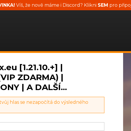
INKA!
Víš, že nově máme i Discord? Klikni
SEM
pro připo
eu [1.21.10.+] |
(VIP ZDARMA) |
NY | A DALŠÍ...
 tvůj hlas se nezapočítá do výsledného