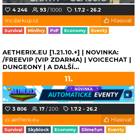
4 246
93
/ 1000
1.7.2 - 26.2
mc.darkup.cz
Hlasovat
Survival
Minihry
PvP
Economy
Eventy
AETHERIX.EU [1.21.10.+] | NOVINKA:
/FREEVIP (VIP ZDARMA) | VOICECHAT |
DUNGEONY | A DALŠÍ...
11.
3 806
17
/ 200
1.7.2 - 26.2
cc.aetherix.eu
Hlasovat
Survival
Skyblock
Economy
Slimefun
Eventy