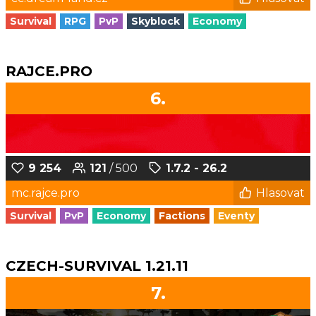
Survival
RPG
PvP
Skyblock
Economy
RAJCE.PRO
6.
9 254
121
/ 500
1.7.2 - 26.2
mc.rajce.pro
Hlasovat
Survival
PvP
Economy
Factions
Eventy
CZECH-SURVIVAL 1.21.11
7.