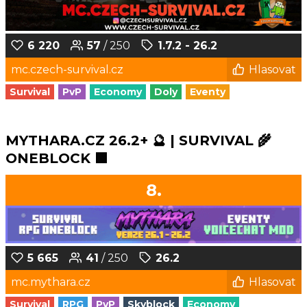
6 220
57
/ 250
1.7.2 - 26.2
mc.czech-survival.cz
Hlasovat
Survival
PvP
Economy
Doly
Eventy
MYTHARA.CZ 26.2+ 🔮 | SURVIVAL 🌾
ONEBLOCK 🟩
8.
5 665
41
/ 250
26.2
mc.mythara.cz
Hlasovat
Survival
RPG
PvP
Skyblock
Economy