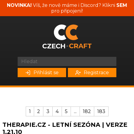
NOVINKA!
Víš, že nově máme i Discord? Klikni
SEM
pro připojení!
Přihlásit se
Registrace
1
2
3
4
5
...
182
183
THERAPIE.CZ - LETNÍ SEZÓNA | VERZE
1.21.10