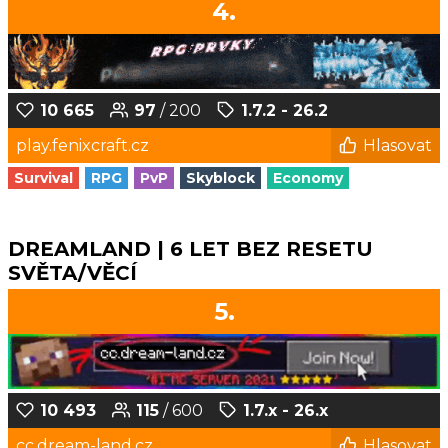
4.
10 665
97
/ 200
1.7.2 - 26.2
play.fenixcraft.cz
Hlasovat
Survival
RPG
PvP
Skyblock
Economy
DREAMLAND | 6 LET BEZ RESETU
SVĚTA/VĚCÍ
5.
10 493
115
/ 600
1.7.x - 26.x
cc.dream-land.cz
Hlasovat