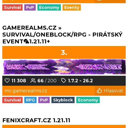
Survival
PvP
Economy
Eventy
GAMEREALMS.CZ »
SURVIVAL/ONEBLOCK/RPG - PIRÁTSKÝ
EVENT🦜1.21.11+
3.
11 308
66
/ 200
1.7.2 - 26.2
mc.gamerealms.cz
Hlasovat
Survival
RPG
PvP
Skyblock
Economy
FENIXCRAFT.CZ 1.21.11