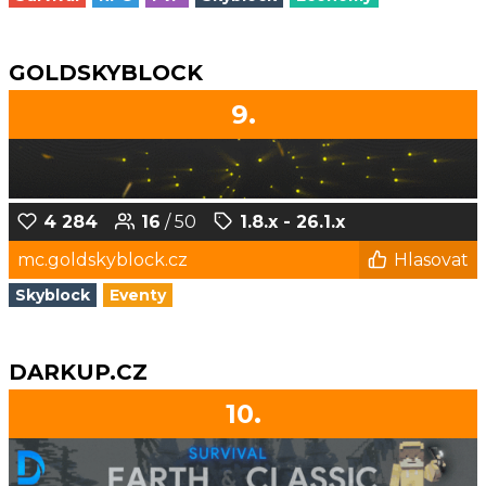
GOLDSKYBLOCK
9.
4 284
16
/ 50
1.8.x - 26.1.x
mc.goldskyblock.cz
Hlasovat
Skyblock
Eventy
DARKUP.CZ
10.