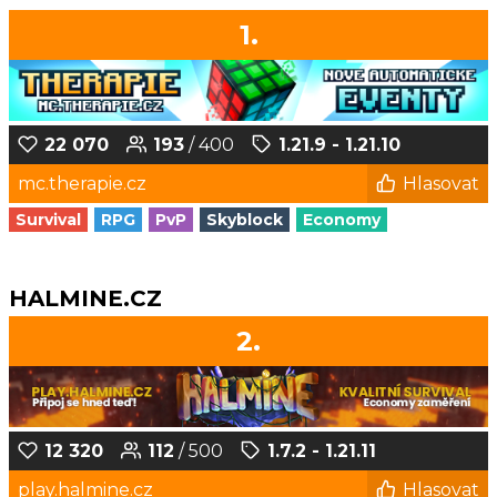
1.
22 070
193
/ 400
1.21.9 - 1.21.10
mc.therapie.cz
Hlasovat
Survival
RPG
PvP
Skyblock
Economy
HALMINE.CZ
2.
12 320
112
/ 500
1.7.2 - 1.21.11
play.halmine.cz
Hlasovat