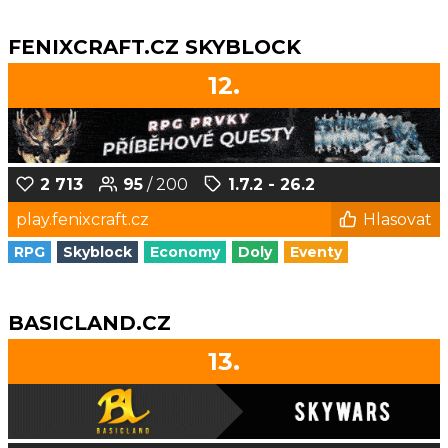
FENIXCRAFT.CZ SKYBLOCK
12.
2 713
95
/ 200
1.7.2 - 26.2
play.fenixcraft.cz
Hlasovat
RPG
Skyblock
Economy
Doly
Eventy
BASICLAND.CZ
13.