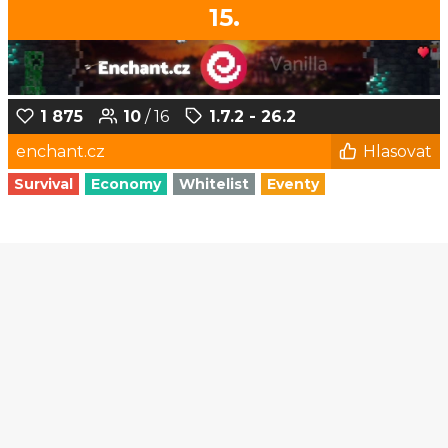
15.
1 875
10
/ 16
1.7.2 - 26.2
enchant.cz
Hlasovat
Survival
Economy
Whitelist
Eventy
1
2
3
4
5
...
182
183
© Czech-Craft.eu 2011 - 2026
Operated & Developed by
Speedy11CZ
API
KONTAKT A FAQ
OOU
DISCORD