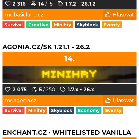
2 316
14
/ 15
1.7.2 - 26.1.2
mc.basicland.cz
Hlasovat
Survival
Creative
Minihry
Skyblock
Eventy
AGONIA.CZ/SK 1.21.1 - 26.2
14.
2 075
5
/ 250
1.7.x - 26.x
mc.agonia.cz
Hlasovat
Survival
Minihry
Skyblock
Economy
Eventy
ENCHANT.CZ · WHITELISTED VANILLA