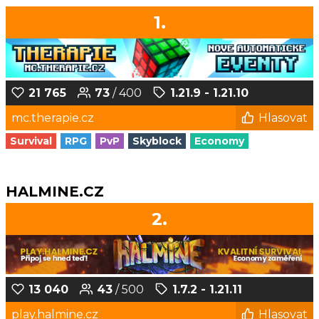
1.
21 765
73
/ 400
1.21.9 - 1.21.10
mc.therapie.cz
Hlasovat
Survival
RPG
PvP
Skyblock
Economy
HALMINE.CZ
2.
13 040
43
/ 500
1.7.2 - 1.21.11
play.halmine.cz
Hlasovat