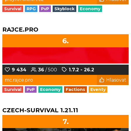
Survival
RPG
PvP
Skyblock
Economy
RAJCE.PRO
6.
9 434
36
/ 500
1.7.2 - 26.2
mc.rajce.pro
Hlasovat
Survival
PvP
Economy
Factions
Eventy
CZECH-SURVIVAL 1.21.11
7.