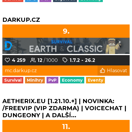
DARKUP.CZ
9.
4 259
12
/ 1000
1.7.2 - 26.2
mc.darkup.cz
Hlasovat
Survival
Minihry
PvP
Economy
Eventy
AETHERIX.EU [1.21.10.+] | NOVINKA:
/FREEVIP (VIP ZDARMA) | VOICECHAT |
DUNGEONY | A DALŠÍ...
11.