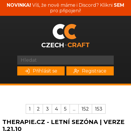
NOVINKA!
Víš, že nově máme i Discord? Klikni
SEM
pro připojení!
Přihlásit se
Registrace
1
2
3
4
5
...
152
153
THERAPIE.CZ - LETNÍ SEZÓNA | VERZE
1.21.10