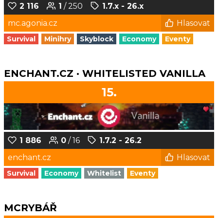
2 116
1
/ 250
1.7.x - 26.x
mc.agonia.cz
Hlasovat
Survival
Minihry
Skyblock
Economy
Eventy
ENCHANT.CZ · WHITELISTED VANILLA
15.
1 886
0
/ 16
1.7.2 - 26.2
enchant.cz
Hlasovat
Survival
Economy
Whitelist
Eventy
MCRYBÁŘ