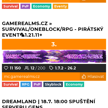
Survival
PvP
Economy
Eventy
GAMEREALMS.CZ »
SURVIVAL/ONEBLOCK/RPG - PIRÁTSKÝ
EVENT🦜1.21.11+
3.
11 150
12
/ 200
1.7.2 - 26.2
mc.gamerealms.cz
Hlasovat
Survival
RPG
PvP
Skyblock
Economy
DREAMLAND | 18.7. 18:00 SPUŠTĚNÍ
SERVERU GENS