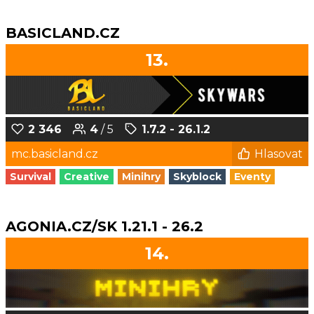
BASICLAND.CZ
13.
2 346
4
/ 5
1.7.2 - 26.1.2
mc.basicland.cz
Hlasovat
Survival
Creative
Minihry
Skyblock
Eventy
AGONIA.CZ/SK 1.21.1 - 26.2
14.