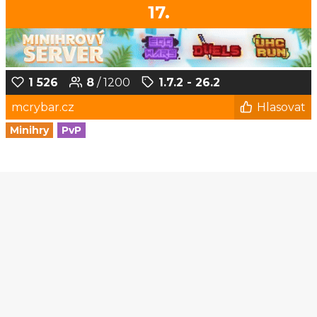
17.
1 526
8
/ 1200
1.7.2 - 26.2
mcrybar.cz
Hlasovat
Minihry
PvP
1
2
3
4
5
...
152
153
© Czech-Craft.eu 2011 - 2026
Operated & Developed by
Speedy11CZ
API
KONTAKT A FAQ
OOU
DISCORD