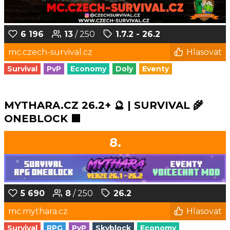
6 196
13
/ 250
1.7.2 - 26.2
mc.czech-survival.cz
Hlasovat
Survival
PvP
Economy
Doly
Eventy
MYTHARA.CZ 26.2+ 🔮 | SURVIVAL 🌾
ONEBLOCK 🟩
8.
5 690
8
/ 250
26.2
mc.mythara.cz
Hlasovat
Survival
RPG
PvP
Skyblock
Economy