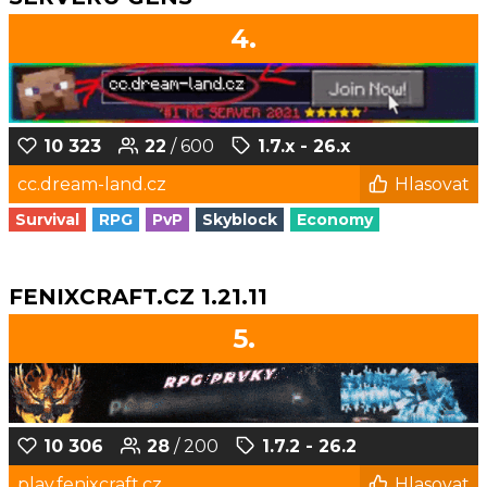
4.
10 323
22
/ 600
1.7.x - 26.x
cc.dream-land.cz
Hlasovat
Survival
RPG
PvP
Skyblock
Economy
FENIXCRAFT.CZ 1.21.11
5.
10 306
28
/ 200
1.7.2 - 26.2
play.fenixcraft.cz
Hlasovat