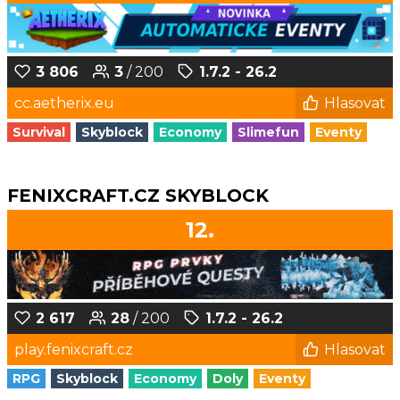
3 806
3
/ 200
1.7.2 - 26.2
cc.aetherix.eu
Hlasovat
Survival
Skyblock
Economy
Slimefun
Eventy
FENIXCRAFT.CZ SKYBLOCK
12.
2 617
28
/ 200
1.7.2 - 26.2
play.fenixcraft.cz
Hlasovat
RPG
Skyblock
Economy
Doly
Eventy