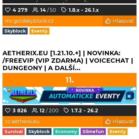
4 279
14
/ 50
1.8.x - 26.1.x
mc.goldskyblock.cz
Hlasovat
Skyblock
Eventy
AETHERIX.EU [1.21.10.+] | NOVINKA:
/FREEVIP (VIP ZDARMA) | VOICECHAT |
DUNGEONY | A DALŠÍ...
11.
3 826
12
/ 200
1.7.2 - 26.2
cc.aetherix.eu
Hlasovat
Survival
Skyblock
Economy
Slimefun
Eventy