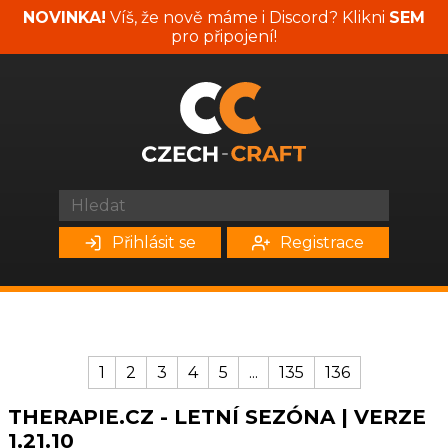
NOVINKA!
Víš, že nově máme i Discord? Klikni
SEM
pro připojení!
Přihlásit se
Registrace
1
2
3
4
5
...
135
136
THERAPIE.CZ - LETNÍ SEZÓNA | VERZE
1.21.10