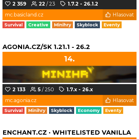
2 359
22
/ 23
1.7.2 - 26.1.2
mc.basicland.cz
Hlasovat
Survival
Creative
Minihry
Skyblock
Eventy
AGONIA.CZ/SK 1.21.1 - 26.2
14.
2 133
5
/ 250
1.7.x - 26.x
mc.agonia.cz
Hlasovat
Survival
Minihry
Skyblock
Economy
Eventy
ENCHANT.CZ · WHITELISTED VANILLA