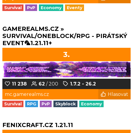
Survival
PvP
Economy
Eventy
GAMEREALMS.CZ »
SURVIVAL/ONEBLOCK/RPG - PIRÁTSKÝ
EVENT🦜1.21.11+
3.
11 238
62
/ 200
1.7.2 - 26.2
mc.gamerealms.cz
Hlasovat
Survival
RPG
PvP
Skyblock
Economy
FENIXCRAFT.CZ 1.21.11