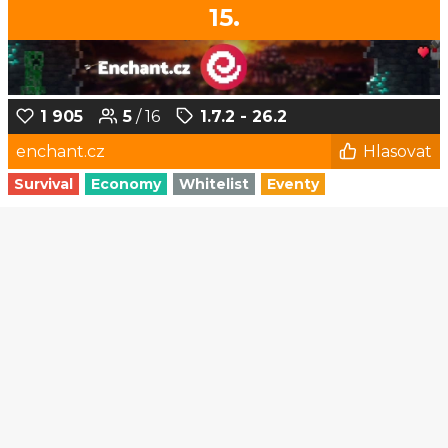
15.
1 905
5
/ 16
1.7.2 - 26.2
enchant.cz
Hlasovat
Survival
Economy
Whitelist
Eventy
1
2
3
4
5
...
135
136
© Czech-Craft.eu 2011 - 2026
Operated & Developed by
Speedy11CZ
API
KONTAKT A FAQ
OOU
DISCORD