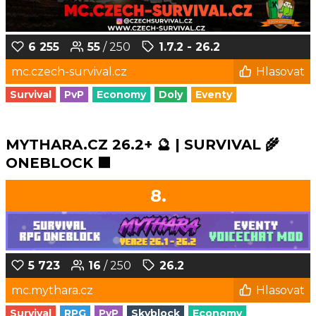
6 255
55
/ 250
1.7.2 - 26.2
mc.czech-survival.cz
Hlasovat
Survival
PvP
Economy
Doly
Eventy
MYTHARA.CZ 26.2+ 🔮 | SURVIVAL 🌾
ONEBLOCK 🟩
8.
5 723
16
/ 250
26.2
mc.mythara.cz
Hlasovat
Survival
RPG
PvP
Skyblock
Economy