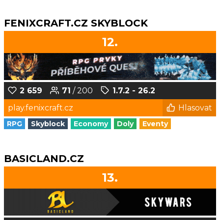
FENIXCRAFT.CZ SKYBLOCK
12.
2 659
71
/ 200
1.7.2 - 26.2
play.fenixcraft.cz
Hlasovat
RPG
Skyblock
Economy
Doly
Eventy
BASICLAND.CZ
13.