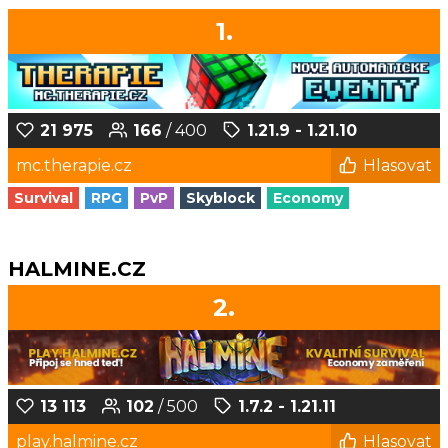
1.
21 975
166
/ 400
1.21.9 - 1.21.10
mc.therapie.cz
Hlasovat
Survival
RPG
PvP
Skyblock
Economy
HALMINE.CZ
2.
13 113
102
/ 500
1.7.2 - 1.21.11
play.halmine.cz
Hlasovat