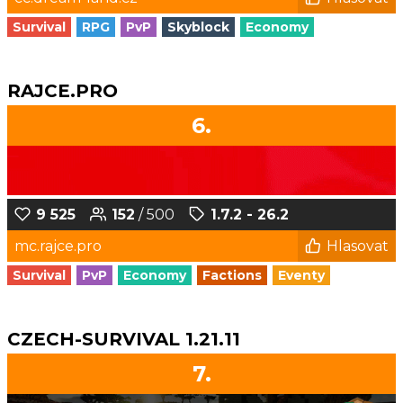
Survival
RPG
PvP
Skyblock
Economy
RAJCE.PRO
6.
9 525
152
/ 500
1.7.2 - 26.2
mc.rajce.pro
Hlasovat
Survival
PvP
Economy
Factions
Eventy
CZECH-SURVIVAL 1.21.11
7.