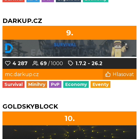
DARKUP.CZ
9.
4 287
69
/ 1000
1.7.2 - 26.2
mc.darkup.cz
Hlasovat
Survival
Minihry
PvP
Economy
Eventy
GOLDSKYBLOCK
10.