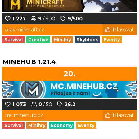
1 227
9
/ 500
9/500
play.minicraft.cz
Hlasovat
Survival
Creative
Minihry
Skyblock
Eventy
MINEHUB 1.21.4
20.
1 073
0
/ 50
26.2
mc.minehub.cz
Hlasovat
Survival
Minihry
Economy
Eventy