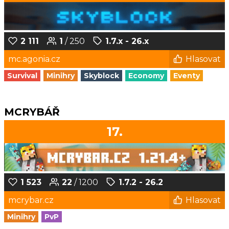
2 111
1
/ 250
1.7.x - 26.x
mc.agonia.cz
Hlasovat
Survival
Minihry
Skyblock
Economy
Eventy
MCRYBÁŘ
17.
1 523
22
/ 1200
1.7.2 - 26.2
mcrybar.cz
Hlasovat
Minihry
PvP