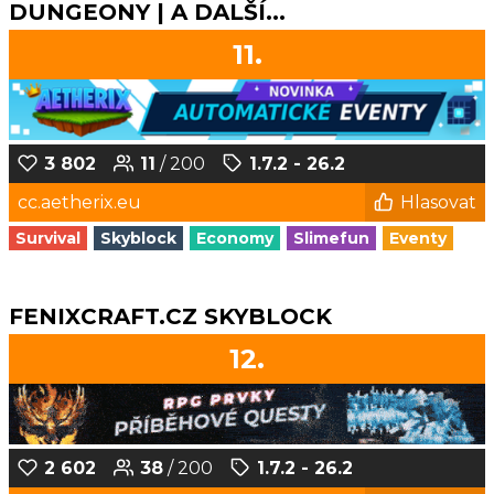
DUNGEONY | A DALŠÍ...
11.
3 802
11
/ 200
1.7.2 - 26.2
cc.aetherix.eu
Hlasovat
Survival
Skyblock
Economy
Slimefun
Eventy
FENIXCRAFT.CZ SKYBLOCK
12.
2 602
38
/ 200
1.7.2 - 26.2