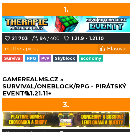
1.
21 703
94
/ 400
1.21.9 - 1.21.10
mc.therapie.cz
Hlasovat
Survival
RPG
PvP
Skyblock
Economy
GAMEREALMS.CZ »
SURVIVAL/ONEBLOCK/RPG - PIRÁTSKÝ
EVENT🦜1.21.11+
3.