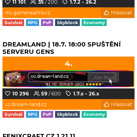
11 101
35
/ 200
1.7.2 - 26.2
mc.gamerealms.cz
Hlasovat
Survival
RPG
PvP
Skyblock
Economy
DREAMLAND | 18.7. 18:00 SPUŠTĚNÍ
SERVERU GENS
4.
10 296
59
/ 600
1.7.x - 26.x
cc.dream-land.cz
Hlasovat
Survival
RPG
PvP
Skyblock
Economy
FENIXCRAFT.CZ 1.21.11