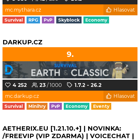
mc.mythara.cz
Hlasovat
Survival
RPG
PvP
Skyblock
Economy
DARKUP.CZ
9.
4 252
23
/ 1000
1.7.2 - 26.2
mc.darkup.cz
Hlasovat
Survival
Minihry
PvP
Economy
Eventy
AETHERIX.EU [1.21.10.+] | NOVINKA:
/FREEVIP (VIP ZDARMA) | VOICECHAT |