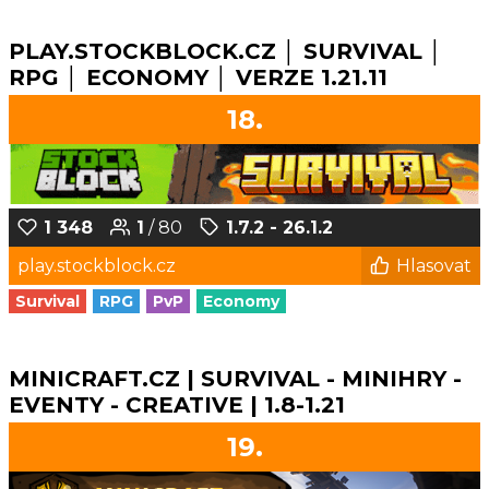
PLAY.STOCKBLOCK.CZ │ SURVIVAL │
RPG │ ECONOMY │ VERZE 1.21.11
18.
1 348
1
/ 80
1.7.2 - 26.1.2
play.stockblock.cz
Hlasovat
Survival
RPG
PvP
Economy
MINICRAFT.CZ | SURVIVAL - MINIHRY -
EVENTY - CREATIVE | 1.8-1.21
19.