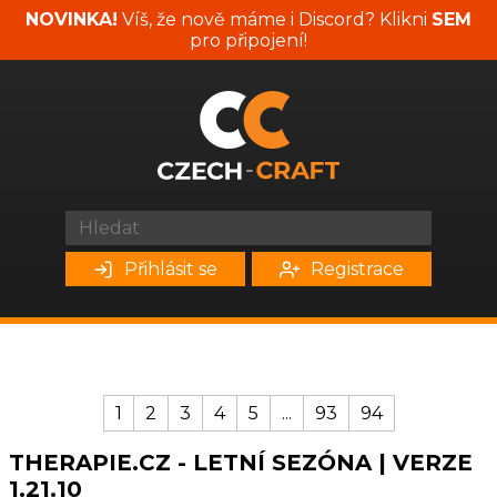
NOVINKA!
Víš, že nově máme i Discord? Klikni
SEM
pro připojení!
Přihlásit se
Registrace
1
2
3
4
5
...
93
94
THERAPIE.CZ - LETNÍ SEZÓNA | VERZE
1.21.10