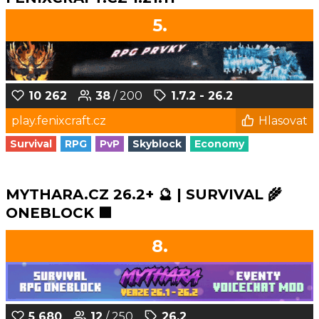
5.
10 262
38
/ 200
1.7.2 - 26.2
play.fenixcraft.cz
Hlasovat
Survival
RPG
PvP
Skyblock
Economy
MYTHARA.CZ 26.2+ 🔮 | SURVIVAL 🌾
ONEBLOCK 🟩
8.
5 680
12
/ 250
26.2