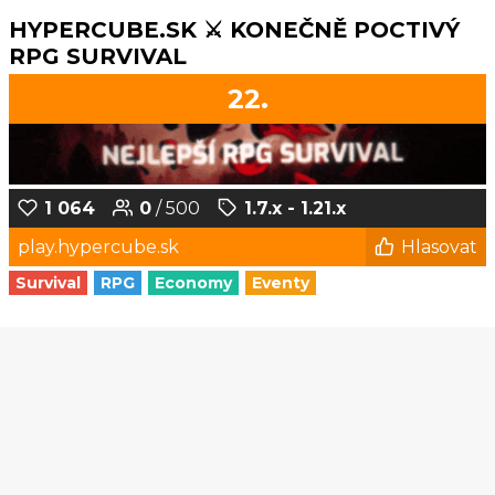
HYPERCUBE.SK ⚔️ KONEČNĚ POCTIVÝ
RPG SURVIVAL
22.
1 064
0
/ 500
1.7.x - 1.21.x
play.hypercube.sk
Hlasovat
Survival
RPG
Economy
Eventy
1
2
3
4
5
...
93
94
© Czech-Craft.eu 2011 - 2026