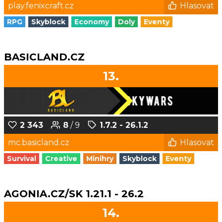
play.fenixcraft.cz
Hlasovat
RPG
Skyblock
Economy
Doly
Eventy
BASICLAND.CZ
13.
2 343
8
/ 9
1.7.2 - 26.1.2
mc.basicland.cz
Hlasovat
Survival
Creative
Minihry
Skyblock
Eventy
AGONIA.CZ/SK 1.21.1 - 26.2
14.