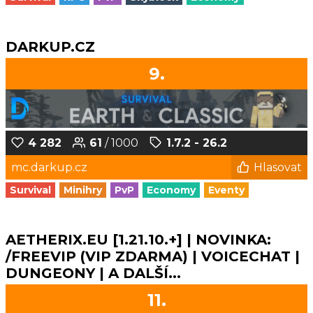
DARKUP.CZ
9.
4 282
61
/ 1000
1.7.2 - 26.2
mc.darkup.cz
Hlasovat
Survival
Minihry
PvP
Economy
Eventy
AETHERIX.EU [1.21.10.+] | NOVINKA:
/FREEVIP (VIP ZDARMA) | VOICECHAT |
DUNGEONY | A DALŠÍ...
11.