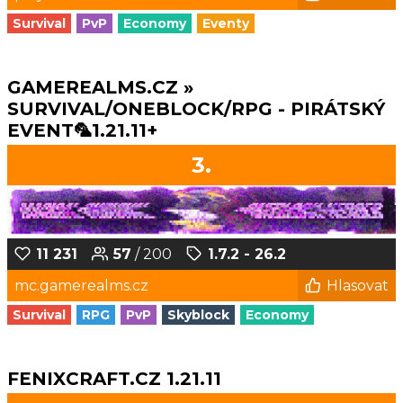
Survival
PvP
Economy
Eventy
GAMEREALMS.CZ »
SURVIVAL/ONEBLOCK/RPG - PIRÁTSKÝ
EVENT🦜1.21.11+
3.
11 231
57
/ 200
1.7.2 - 26.2
mc.gamerealms.cz
Hlasovat
Survival
RPG
PvP
Skyblock
Economy
FENIXCRAFT.CZ 1.21.11