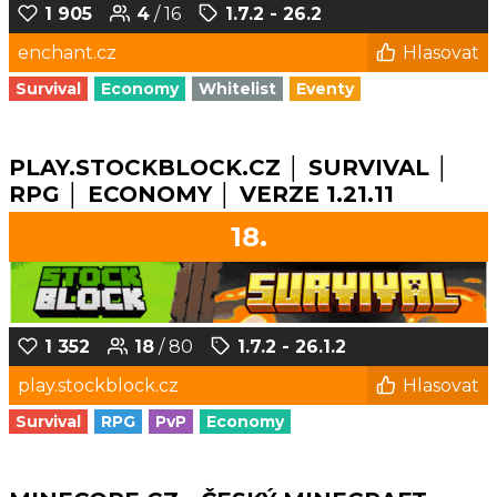
1 905
4
/ 16
1.7.2 - 26.2
enchant.cz
Hlasovat
Survival
Economy
Whitelist
Eventy
PLAY.STOCKBLOCK.CZ │ SURVIVAL │
RPG │ ECONOMY │ VERZE 1.21.11
18.
1 352
18
/ 80
1.7.2 - 26.1.2
play.stockblock.cz
Hlasovat
Survival
RPG
PvP
Economy