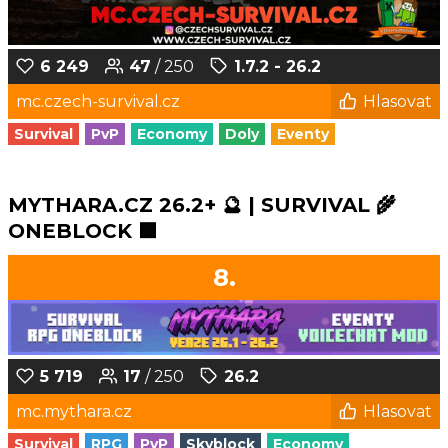
6 249
47
/ 250
1.7.2 - 26.2
mc.czech-survival.cz
Hlasovat
Survival
PvP
Economy
Doly
Eventy
MYTHARA.CZ 26.2+ 🔮 | SURVIVAL 🌾
ONEBLOCK 🟩
8.
5 719
17
/ 250
26.2
mc.mythara.cz
Hlasovat
Survival
RPG
PvP
Skyblock
Economy