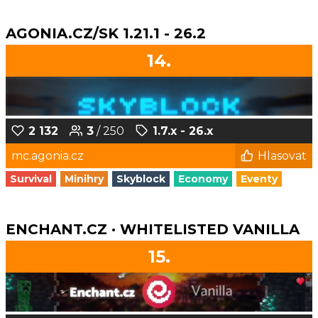
AGONIA.CZ/SK 1.21.1 - 26.2
14.
2 132
3
/ 250
1.7.x - 26.x
mc.agonia.cz
Hlasovat
Survival
Minihry
Skyblock
Economy
Eventy
ENCHANT.CZ · WHITELISTED VANILLA
15.