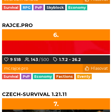
Survival
RPG
PvP
Skyblock
Economy
RAJCE.PRO
6.
9 518
143
/ 500
1.7.2 - 26.2
mc.rajce.pro
Hlasovat
Survival
PvP
Economy
Factions
Eventy
CZECH-SURVIVAL 1.21.11
7.