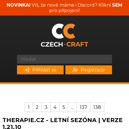
NOVINKA!
Víš, že nově máme i Discord? Klikni
SEM
pro připojení!
Přihlásit se
Registrace
1
2
3
4
5
...
137
138
THERAPIE.CZ - LETNÍ SEZÓNA | VERZE
1.21.10