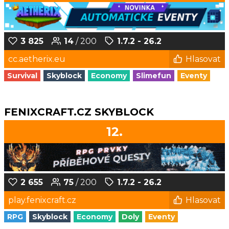
3 825
14
/ 200
1.7.2 - 26.2
cc.aetherix.eu
Hlasovat
Survival
Skyblock
Economy
Slimefun
Eventy
FENIXCRAFT.CZ SKYBLOCK
12.
2 655
75
/ 200
1.7.2 - 26.2
play.fenixcraft.cz
Hlasovat
RPG
Skyblock
Economy
Doly
Eventy