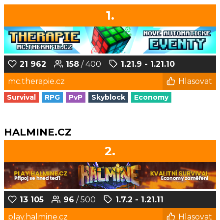
1.
21 962
158
/ 400
1.21.9 - 1.21.10
mc.therapie.cz
Hlasovat
Survival
RPG
PvP
Skyblock
Economy
HALMINE.CZ
2.
13 105
96
/ 500
1.7.2 - 1.21.11
play.halmine.cz
Hlasovat