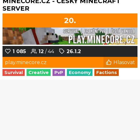
MINECORE.CZ - ČESKÝ MINECRAFT
SERVER
20.
1 085
12
/ 44
26.1.2
play.minecore.cz
Hlasovat
Survival
Creative
PvP
Economy
Factions
1
2
3
4
5
...
137
138
© Czech-Craft.eu 2011 - 2026
Operated & Developed by
Speedy11CZ