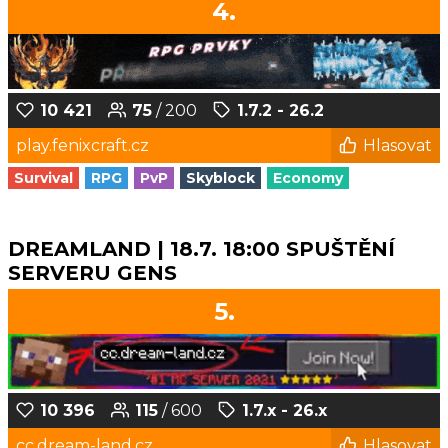
4.
10 421
75
/ 200
1.7.2 - 26.2
play.fenixcraft.cz
Hlasovat
Survival
RPG
PvP
Skyblock
Economy
DREAMLAND | 18.7. 18:00 SPUŠTĚNÍ
SERVERU GENS
5.
10 396
115
/ 600
1.7.x - 26.x
cc.dream-land.cz
Hlasovat