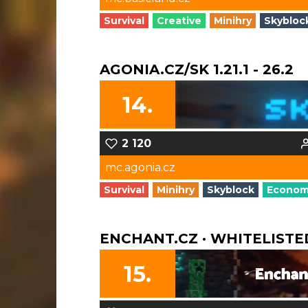
Survival
Creative
Minihry
Skybloc
AGONIA.CZ/SK 1.21.1 - 26.2
14.
2 120
mc.agonia.cz
Survival
Minihry
Skyblock
Econo
ENCHANT.CZ · WHITELISTE
15.