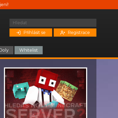
jení!
Přihlásit se
Registrace
Doly
Whitelist