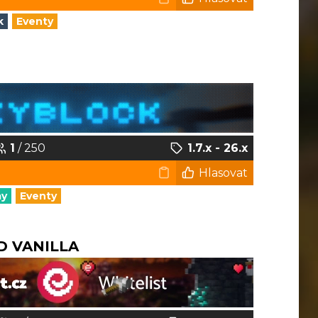
k
Eventy
1
/ 250
1.7.x - 26.x
Hlasovat
my
Eventy
D VANILLA