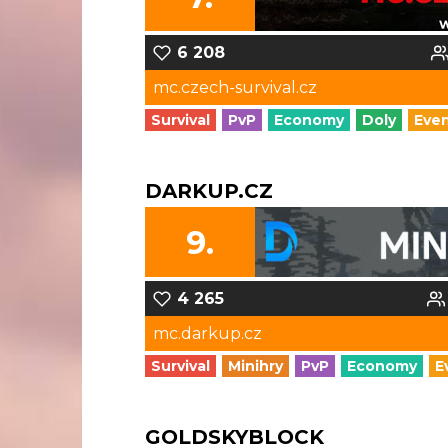
6 208
mc.czech-survival.cz
Survival
PvP
Economy
Doly
Eve
DARKUP.CZ
9.
4 265
mc.darkup.cz
Survival
Minihry
PvP
Economy
E
GOLDSKYBLOCK