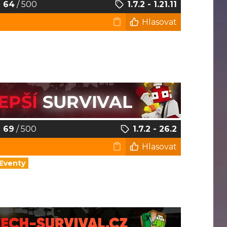
64
/ 500
1.7.2 - 1.21.11
Hlasovat
69
/ 500
1.7.2 - 26.2
Hlasovat
Eventy