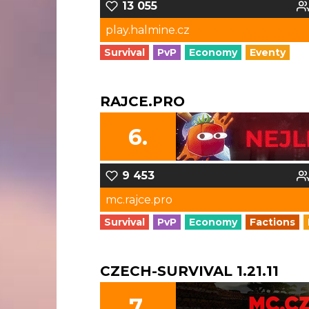
13 055
play.halmine.cz
Survival
PvP
Economy
Eventy
RAJCE.PRO
6.
9 453
mc.rajce.pro
Survival
PvP
Economy
Factions
CZECH-SURVIVAL 1.21.11
7.