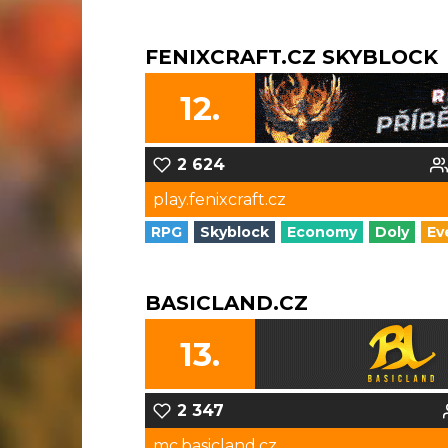
FENIXCRAFT.CZ SKYBLOCK
12.
2 624
play.fenixcraft.cz
RPG
Skyblock
Economy
Doly
Ev
BASICLAND.CZ
13.
2 347
mc.basicland.cz