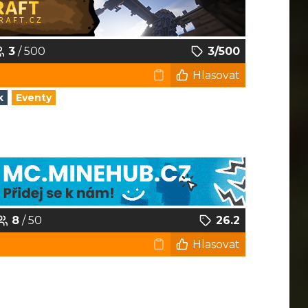
3
/ 500
3/500
Hlasovat
k
Eventy
8
/ 50
26.2
Hlasovat