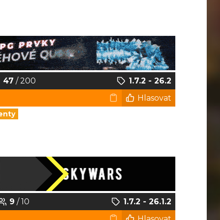
47
/ 200
1.7.2 - 26.2
Hlasovat
enty
9
/ 10
1.7.2 - 26.1.2
Hlasovat