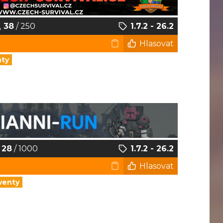
38
/ 250
1.7.2 - 26.2
Hlasovat
nty
28
/ 1000
1.7.2 - 26.2
Hlasovat
venty