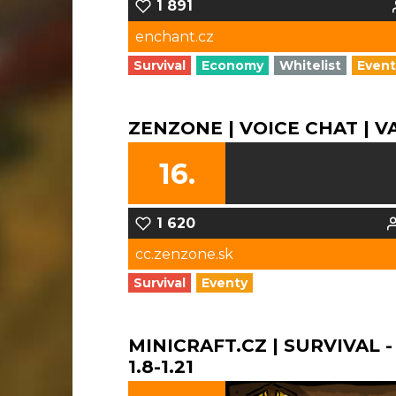
1 891
enchant.cz
Survival
Economy
Whitelist
Event
ZENZONE | VOICE CHAT | VAN
16.
1 620
cc.zenzone.sk
Survival
Eventy
MINICRAFT.CZ | SURVIVAL -
1.8-1.21