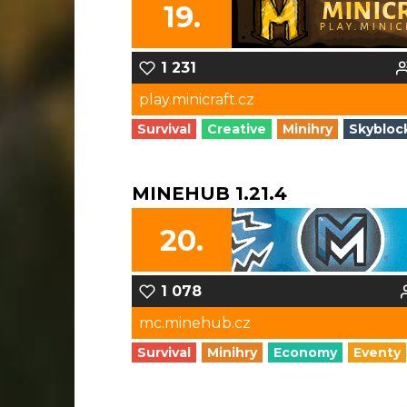
19.
1 231
play.minicraft.cz
Survival
Creative
Minihry
Skybloc
MINEHUB 1.21.4
20.
1 078
mc.minehub.cz
Survival
Minihry
Economy
Eventy