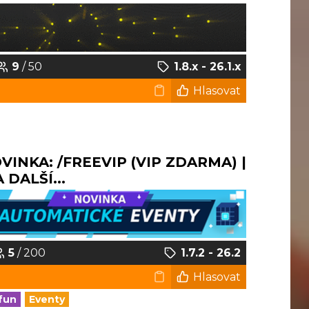
9
/ 50
1.8.x - 26.1.x
Hlasovat
NOVINKA: /FREEVIP (VIP ZDARMA) |
DALŠÍ...
5
/ 200
1.7.2 - 26.2
Hlasovat
fun
Eventy