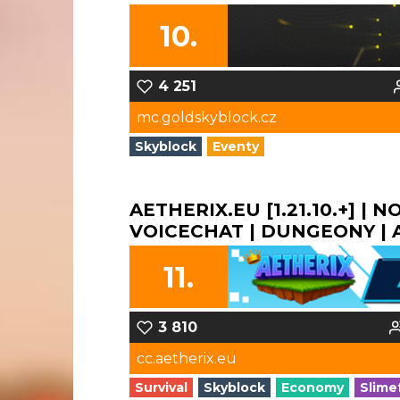
10.
4 251
mc.goldskyblock.cz
Skyblock
Eventy
AETHERIX.EU [1.21.10.+] | 
VOICECHAT | DUNGEONY | A 
11.
3 810
cc.aetherix.eu
Survival
Skyblock
Economy
Slime