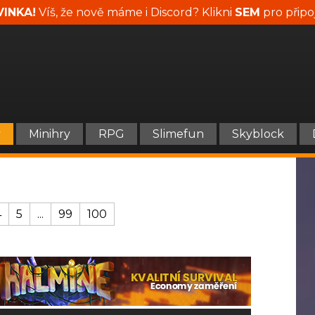
INKA!
Víš, že nově máme i Discord? Klikni
SEM
pro připo
y
Minihry
RPG
Slimefun
Skyblock
4
5
...
99
100