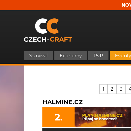
NOV
Survival
Economy
PvP
Event
1
2
3
HALMINE.CZ
2.