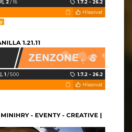
2
/ 16
1.7.2 - 26.2
Hlasovat
y
ILLA 1.21.11
1
/ 500
1.7.2 - 26.2
Hlasovat
 MINIHRY - EVENTY - CREATIVE |