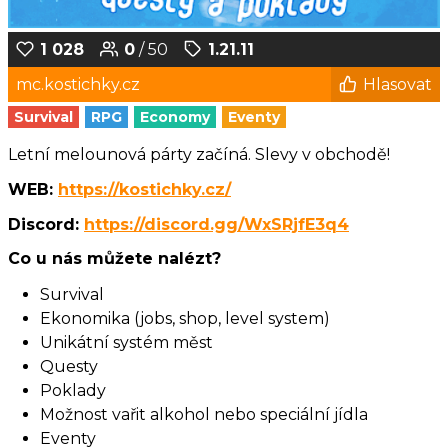
1 028
0
/ 50
1.21.11
mc.kostichky.cz
Hlasovat
Survival
RPG
Economy
Eventy
Letní melounová párty začíná. Slevy v obchodě!
WEB:
https://kostichky.cz/
Discord:
https://discord.gg/WxSRjfE3q4
Co u nás můžete nalézt?
Survival
Ekonomika (jobs, shop, level system)
Unikátní systém měst
Questy
Poklady
Možnost vařit alkohol nebo speciální jídla
Eventy