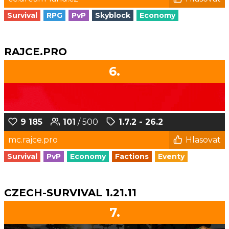
Survival
RPG
PvP
Skyblock
Economy
RAJCE.PRO
6.
9 185
101
/ 500
1.7.2 - 26.2
mc.rajce.pro
Hlasovat
Survival
PvP
Economy
Factions
Eventy
CZECH-SURVIVAL 1.21.11
7.