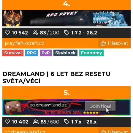
4.
10 542
83
/ 200
1.7.2 - 26.2
play.fenixcraft.cz
Hlasovat
Survival
RPG
PvP
Skyblock
Economy
DREAMLAND | 6 LET BEZ RESETU
SVĚTA/VĚCÍ
5.
10 402
85
/ 600
1.7.x - 26.x
cc.dream-land.cz
Hlasovat