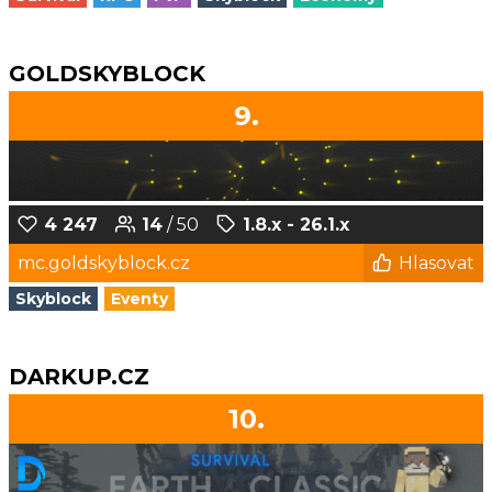
GOLDSKYBLOCK
9.
4 247
14
/ 50
1.8.x - 26.1.x
mc.goldskyblock.cz
Hlasovat
Skyblock
Eventy
DARKUP.CZ
10.