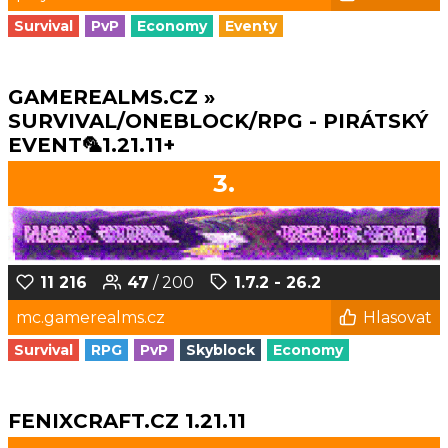
Survival
PvP
Economy
Eventy
GAMEREALMS.CZ »
SURVIVAL/ONEBLOCK/RPG - PIRÁTSKÝ
EVENT🦜1.21.11+
3.
11 216
47
/ 200
1.7.2 - 26.2
mc.gamerealms.cz
Hlasovat
Survival
RPG
PvP
Skyblock
Economy
FENIXCRAFT.CZ 1.21.11