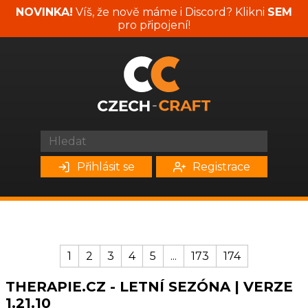
NOVINKA!
Víš, že nově máme i Discord? Klikni
SEM
pro připojení!
Přihlásit se
Registrace
1
2
3
4
5
...
173
174
THERAPIE.CZ - LETNÍ SEZÓNA | VERZE
1.21.10