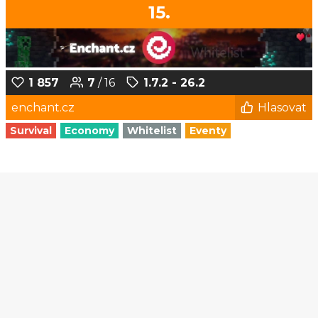
15.
1 857
7
/ 16
1.7.2 - 26.2
enchant.cz
Hlasovat
Survival
Economy
Whitelist
Eventy
1
2
3
4
5
...
173
174
© Czech-Craft.eu 2011 - 2026
Operated & Developed by
Speedy11CZ
API
KONTAKT A FAQ
OOU
DISCORD