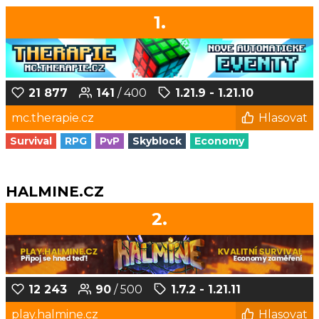
1.
21 877
141
/ 400
1.21.9 - 1.21.10
mc.therapie.cz
Hlasovat
Survival
RPG
PvP
Skyblock
Economy
HALMINE.CZ
2.
12 243
90
/ 500
1.7.2 - 1.21.11
play.halmine.cz
Hlasovat