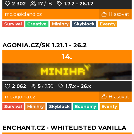
2 302
17
/ 18
1.7.2 - 26.1.2
mc.basicland.cz
Hlasovat
Survival
Creative
Minihry
Skyblock
Eventy
AGONIA.CZ/SK 1.21.1 - 26.2
14.
2 062
5
/ 250
1.7.x - 26.x
mc.agonia.cz
Hlasovat
Survival
Minihry
Skyblock
Economy
Eventy
ENCHANT.CZ · WHITELISTED VANILLA