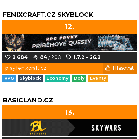
FENIXCRAFT.CZ SKYBLOCK
12.
2 684
84
/ 200
1.7.2 - 26.2
play.fenixcraft.cz
Hlasovat
RPG
Skyblock
Economy
Doly
Eventy
BASICLAND.CZ
13.