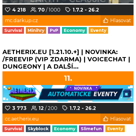
4 218
70
/ 1000
1.7.2 - 26.2
mc.darkup.cz
Hlasovat
Survival
Minihry
PvP
Economy
Eventy
AETHERIX.EU [1.21.10.+] | NOVINKA:
/FREEVIP (VIP ZDARMA) | VOICECHAT |
DUNGEONY | A DALŠÍ...
11.
3 773
12
/ 200
1.7.2 - 26.2
cc.aetherix.eu
Hlasovat
Survival
Skyblock
Economy
Slimefun
Eventy