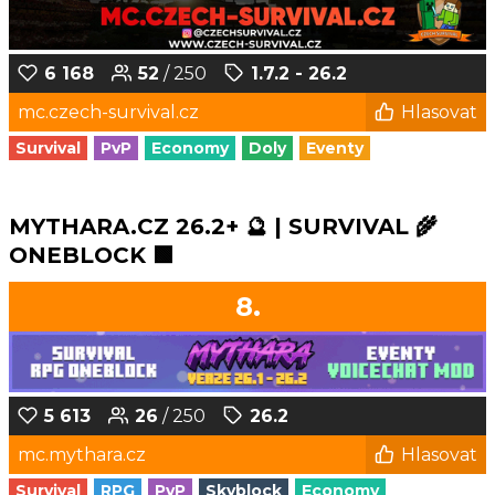
6 168
52
/ 250
1.7.2 - 26.2
mc.czech-survival.cz
Hlasovat
Survival
PvP
Economy
Doly
Eventy
MYTHARA.CZ 26.2+ 🔮 | SURVIVAL 🌾
ONEBLOCK 🟩
8.
5 613
26
/ 250
26.2
mc.mythara.cz
Hlasovat
Survival
RPG
PvP
Skyblock
Economy