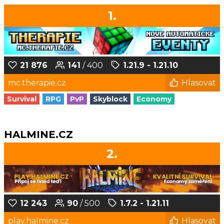
1.
21 876
141
/ 400
1.21.9 - 1.21.10
mc.therapie.cz
Hlasovat
Survival
RPG
PvP
Skyblock
Economy
HALMINE.CZ
2.
12 243
90
/ 500
1.7.2 - 1.21.11
play.halmine.cz
Hlasovat