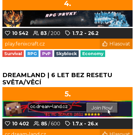
4.
10 542
83
/ 200
1.7.2 - 26.2
play.fenixcraft.cz
Hlasovat
Survival
RPG
PvP
Skyblock
Economy
DREAMLAND | 6 LET BEZ RESETU
SVĚTA/VĚCÍ
5.
10 402
85
/ 600
1.7.x - 26.x
cc.dream-land.cz
Hlasovat