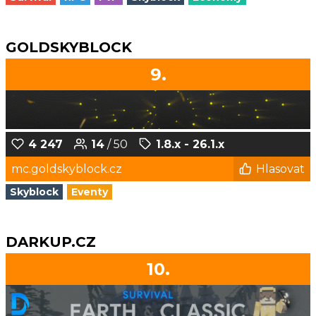
GOLDSKYBLOCK
9.
4 247
14
/ 50
1.8.x - 26.1.x
mc.goldskyblock.cz
Hlasovat
Skyblock
Eventy
DARKUP.CZ
10.