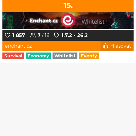
15.
1 857
7
/ 16
1.7.2 - 26.2
enchant.cz
Hlasovat
Survival
Economy
Whitelist
Eventy
1
2
3
4
5
...
182
183
© Czech-Craft.eu 2011 - 2026
Operated & Developed by
Speedy11CZ
API
KONTAKT A FAQ
OOU
DISCORD