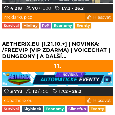
4 218
70
/ 1000
1.7.2 - 26.2
mc.darkup.cz
Hlasovat
Survival
Minihry
PvP
Economy
Eventy
AETHERIX.EU [1.21.10.+] | NOVINKA:
/FREEVIP (VIP ZDARMA) | VOICECHAT |
DUNGEONY | A DALŠÍ...
11.
3 773
12
/ 200
1.7.2 - 26.2
cc.aetherix.eu
Hlasovat
Survival
Skyblock
Economy
Slimefun
Eventy