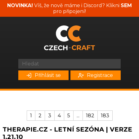
NOVINKA!
Víš, že nově máme i Discord? Klikni
SEM
pro připojení!
Přihlásit se
Registrace
1
2
3
4
5
...
182
183
THERAPIE.CZ - LETNÍ SEZÓNA | VERZE
1.21.10