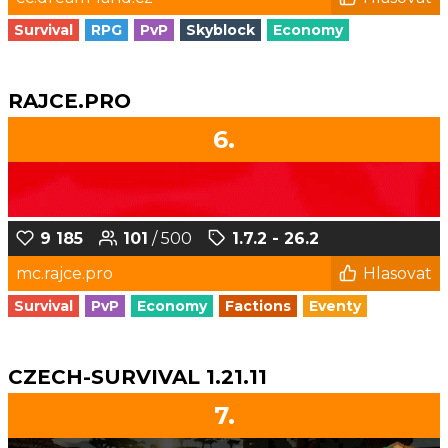
Survival
RPG
PvP
Skyblock
Economy
RAJCE.PRO
6.
9 185
101
/ 500
1.7.2 - 26.2
mc.rajce.pro
Hlasovat
Survival
PvP
Economy
Factions
Eventy
CZECH-SURVIVAL 1.21.11
7.