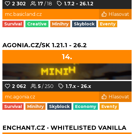
2 302
17
/ 18
1.7.2 - 26.1.2
mc.basicland.cz
Hlasovat
Survival
Creative
Minihry
Skyblock
Eventy
AGONIA.CZ/SK 1.21.1 - 26.2
14.
2 062
5
/ 250
1.7.x - 26.x
mc.agonia.cz
Hlasovat
Survival
Minihry
Skyblock
Economy
Eventy
ENCHANT.CZ · WHITELISTED VANILLA