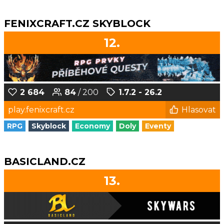
FENIXCRAFT.CZ SKYBLOCK
12.
2 684
84
/ 200
1.7.2 - 26.2
play.fenixcraft.cz
Hlasovat
RPG
Skyblock
Economy
Doly
Eventy
BASICLAND.CZ
13.