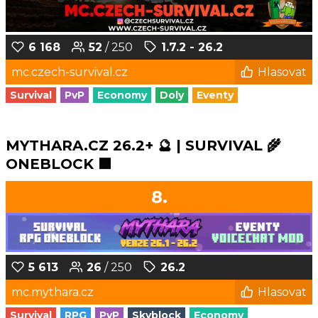
6 168
52
/ 250
1.7.2 - 26.2
mc.czech-survival.cz
Hlasovat
Survival
PvP
Economy
Doly
Eventy
MYTHARA.CZ 26.2+ 🔮 | SURVIVAL 🌾
ONEBLOCK 🟩
8.
5 613
26
/ 250
26.2
mc.mythara.cz
Hlasovat
Survival
RPG
PvP
Skyblock
Economy