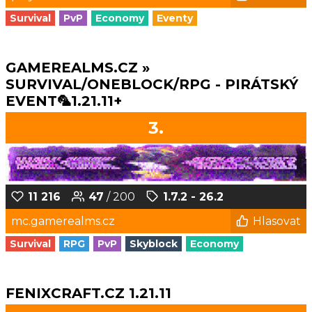
Survival
PvP
Economy
Eventy
GAMEREALMS.CZ »
SURVIVAL/ONEBLOCK/RPG - PIRÁTSKÝ
EVENT🦜1.21.11+
3.
11 216
47
/ 200
1.7.2 - 26.2
mc.gamerealms.cz
Hlasovat
Survival
RPG
PvP
Skyblock
Economy
FENIXCRAFT.CZ 1.21.11