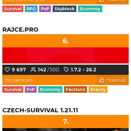
Survival
RPG
PvP
Skyblock
Economy
RAJCE.PRO
6.
9 697
142
/ 500
1.7.2 - 26.2
mc.rajce.pro
Hlasovat
Survival
PvP
Economy
Factions
Eventy
CZECH-SURVIVAL 1.21.11
7.