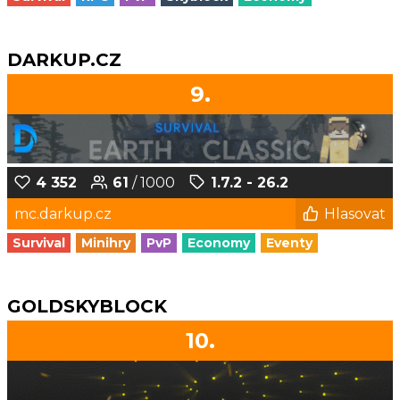
DARKUP.CZ
9.
4 352
61
/ 1000
1.7.2 - 26.2
mc.darkup.cz
Hlasovat
Survival
Minihry
PvP
Economy
Eventy
GOLDSKYBLOCK
10.