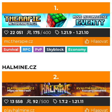
1.
22 051
175
/ 400
1.21.9 - 1.21.10
mc.therapie.cz
Hlasovat
Survival
RPG
PvP
Skyblock
Economy
HALMINE.CZ
2.
13 558
92
/ 500
1.7.2 - 1.21.11
play.halmine.cz
Hlasovat