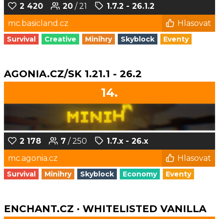
2 420
20
/ 21
1.7.2 - 26.1.2
mc.basicland.cz
Hlasovat
Survival
Creative
Minihry
Skyblock
Eventy
AGONIA.CZ/SK 1.21.1 - 26.2
14.
2 178
7
/ 250
1.7.x - 26.x
mc.agonia.cz
Hlasovat
Survival
Minihry
Skyblock
Economy
Eventy
ENCHANT.CZ · WHITELISTED VANILLA