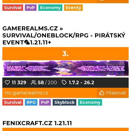
Survival
PvP
Economy
Eventy
GAMEREALMS.CZ »
SURVIVAL/ONEBLOCK/RPG - PIRÁTSKÝ
EVENT🦜1.21.11+
3.
11 329
58
/ 200
1.7.2 - 26.2
mc.gamerealms.cz
Hlasovat
Survival
RPG
PvP
Skyblock
Economy
FENIXCRAFT.CZ 1.21.11