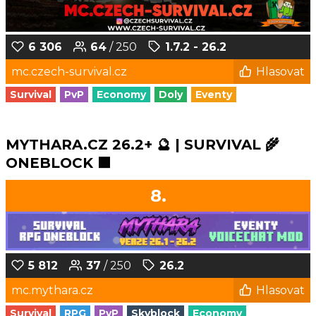
6 306
64
/ 250
1.7.2 - 26.2
mc.czech-survival.cz
Hlasovat
Survival
PvP
Economy
Doly
Eventy
MYTHARA.CZ 26.2+ 🔮 | SURVIVAL 🌾
ONEBLOCK 🟩
8.
5 812
37
/ 250
26.2
mc.mythara.cz
Hlasovat
Survival
RPG
PvP
Skyblock
Economy