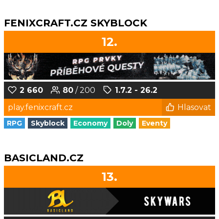
FENIXCRAFT.CZ SKYBLOCK
12.
2 660
80
/ 200
1.7.2 - 26.2
play.fenixcraft.cz
Hlasovat
RPG
Skyblock
Economy
Doly
Eventy
BASICLAND.CZ
13.