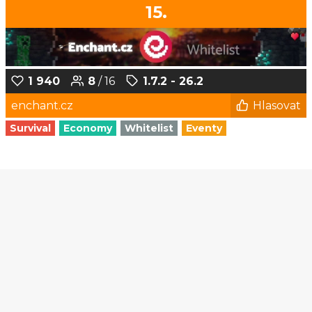
15.
1 940
8
/ 16
1.7.2 - 26.2
enchant.cz
Hlasovat
Survival
Economy
Whitelist
Eventy
1
2
3
4
5
...
179
180
© Czech-Craft.eu 2011 - 2026
Operated & Developed by
Speedy11CZ
API
KONTAKT A FAQ
OOU
DISCORD