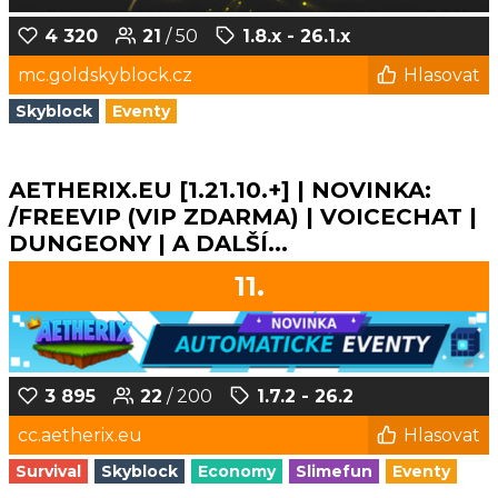
4 320
21
/ 50
1.8.x - 26.1.x
mc.goldskyblock.cz
Hlasovat
Skyblock
Eventy
AETHERIX.EU [1.21.10.+] | NOVINKA:
/FREEVIP (VIP ZDARMA) | VOICECHAT |
DUNGEONY | A DALŠÍ...
11.
3 895
22
/ 200
1.7.2 - 26.2
cc.aetherix.eu
Hlasovat
Survival
Skyblock
Economy
Slimefun
Eventy