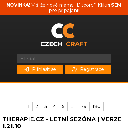
NOVINKA!
Víš, že nově máme i Discord? Klikni
SEM
pro připojení!
Přihlásit se
Registrace
1
2
3
4
5
...
179
180
THERAPIE.CZ - LETNÍ SEZÓNA | VERZE
1.21.10