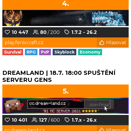
4.
10 447
80
/ 200
1.7.2 - 26.2
play.fenixcraft.cz
Hlasovat
Survival
RPG
PvP
Skyblock
Economy
DREAMLAND | 18.7. 18:00 SPUŠTĚNÍ
SERVERU GENS
5.
10 401
127
/ 600
1.7.x - 26.x
cc.dream-land.cz
Hlasovat