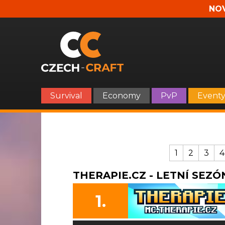
NOV
Survival
Economy
PvP
Event
1
2
3
4
THERAPIE.CZ - LETNÍ SEZÓN
1.