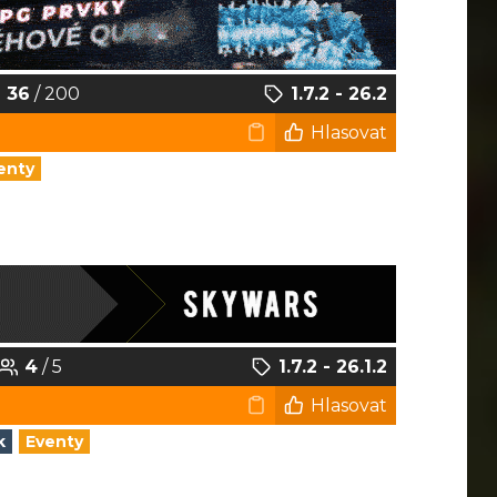
36
/ 200
1.7.2 - 26.2
Hlasovat
enty
4
/ 5
1.7.2 - 26.1.2
Hlasovat
k
Eventy