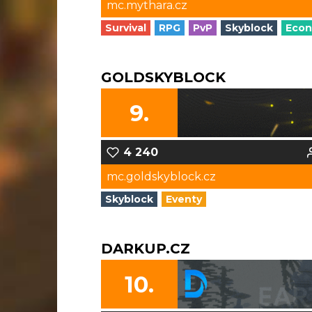
mc.mythara.cz
Survival
RPG
PvP
Skyblock
Eco
GOLDSKYBLOCK
9.
4 240
mc.goldskyblock.cz
Skyblock
Eventy
DARKUP.CZ
10.