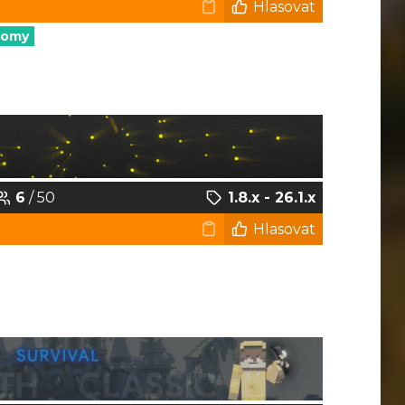
Hlasovat
nomy
6
/ 50
1.8.x - 26.1.x
Hlasovat