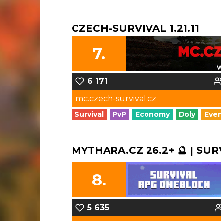
CZECH-SURVIVAL 1.21.11
7.
6 171
mc.czech-survival.cz
Survival
PvP
Economy
Doly
Eve
MYTHARA.CZ 26.2+ 🔮 | SUR
8.
5 635