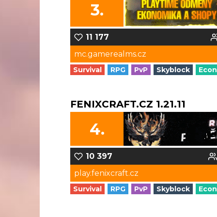
3.
11 177
mc.gamerealms.cz
Survival
RPG
PvP
Skyblock
Eco
FENIXCRAFT.CZ 1.21.11
4.
10 397
play.fenixcraft.cz
Survival
RPG
PvP
Skyblock
Eco