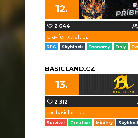
12.
2 644
play.fenixcraft.cz
RPG
Skyblock
Economy
Doly
Ev
BASICLAND.CZ
13.
2 312
mc.basicland.cz
Survival
Creative
Minihry
Skybloc