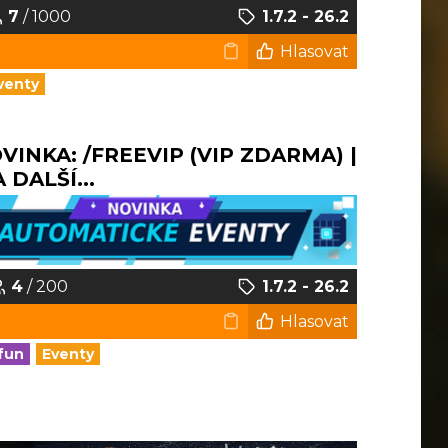
7
/ 1000
1.7.2 - 26.2
Hlasovat
venty
NOVINKA: /FREEVIP (VIP ZDARMA) |
DALŠÍ...
4
/ 200
1.7.2 - 26.2
Hlasovat
fun
Eventy