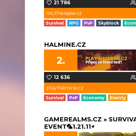
21 786
mc.therapie.cz
Survival
RPG
PvP
Skyblock
Eco
HALMINE.CZ
2.
12 636
play.halmine.cz
Survival
PvP
Economy
Eventy
GAMEREALMS.CZ » SURVIV
EVENT🦜1.21.11+