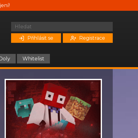
jení!
Přihlásit se
Registrace
Doly
Whitelist