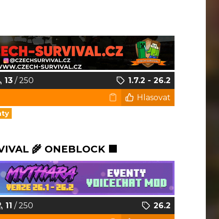
13
/ 250
1.7.2 - 26.2
Hlasovat
nty
VIVAL 🌾 ONEBLOCK 🟩
11
/ 250
26.2