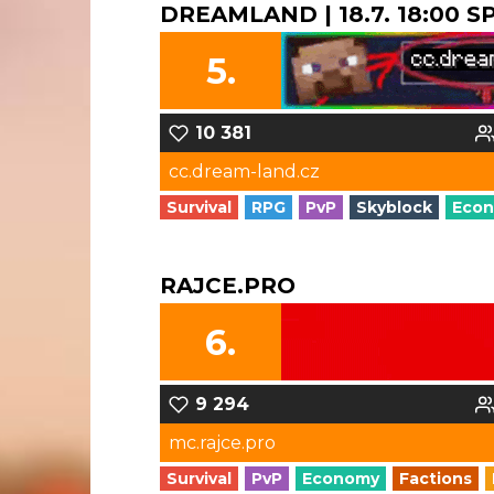
DREAMLAND | 18.7. 18:00 
5.
10 381
cc.dream-land.cz
Survival
RPG
PvP
Skyblock
Eco
RAJCE.PRO
6.
9 294
mc.rajce.pro
Survival
PvP
Economy
Factions