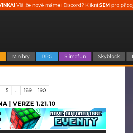
INKA!
Víš, že nově máme i Discord? Klikni
SEM
pro připo
y
Minihry
RPG
Slimefun
Skyblock
5
...
189
190
A | VERZE 1.21.10