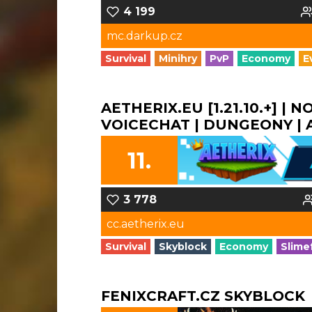
4 199
mc.darkup.cz
Survival
Minihry
PvP
Economy
E
AETHERIX.EU [1.21.10.+] | 
VOICECHAT | DUNGEONY | A 
11.
3 778
cc.aetherix.eu
Survival
Skyblock
Economy
Slime
FENIXCRAFT.CZ SKYBLOCK