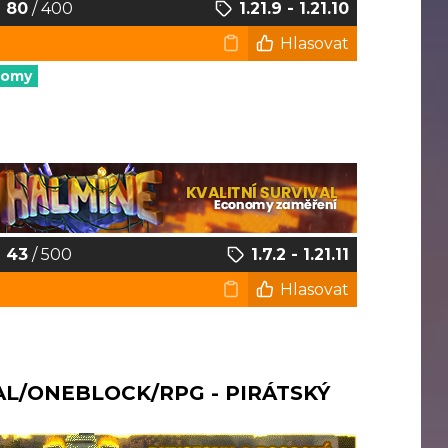
80
/ 400
1.21.9 - 1.21.10
Hlasovat
nomy
43
/ 500
1.7.2 - 1.21.11
Hlasovat
AL/ONEBLOCK/RPG - PIRÁTSKÝ