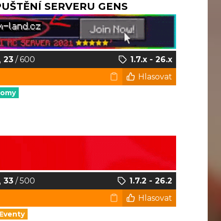
SPUŠTĚNÍ SERVERU GENS
23
/ 600
1.7.x - 26.x
Hlasovat
nomy
33
/ 500
1.7.2 - 26.2
Hlasovat
Eventy