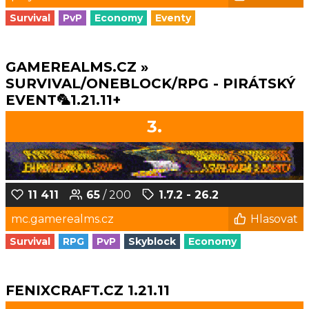
Survival
PvP
Economy
Eventy
GAMEREALMS.CZ »
SURVIVAL/ONEBLOCK/RPG - PIRÁTSKÝ
EVENT🦜1.21.11+
3.
11 411
65
/ 200
1.7.2 - 26.2
mc.gamerealms.cz
Hlasovat
Survival
RPG
PvP
Skyblock
Economy
FENIXCRAFT.CZ 1.21.11