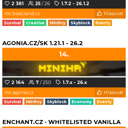
2 381
25
/ 26
1.7.2 - 26.1.2
mc.basicland.cz
Hlasovat
Survival
Creative
Minihry
Skyblock
Eventy
AGONIA.CZ/SK 1.21.1 - 26.2
14.
2 164
7
/ 250
1.7.x - 26.x
mc.agonia.cz
Hlasovat
Survival
Minihry
Skyblock
Economy
Eventy
ENCHANT.CZ · WHITELISTED VANILLA