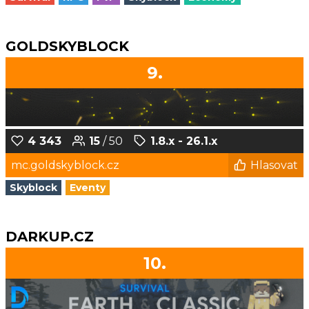
GOLDSKYBLOCK
9.
4 343
15
/ 50
1.8.x - 26.1.x
mc.goldskyblock.cz
Hlasovat
Skyblock
Eventy
DARKUP.CZ
10.