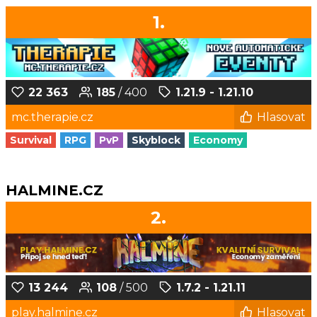
1.
22 363
185
/ 400
1.21.9 - 1.21.10
mc.therapie.cz
Hlasovat
Survival
RPG
PvP
Skyblock
Economy
HALMINE.CZ
2.
13 244
108
/ 500
1.7.2 - 1.21.11
play.halmine.cz
Hlasovat