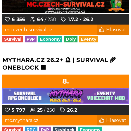
6 356
64
/ 250
1.7.2 - 26.2
mc.czech-survival.cz
Hlasovat
Survival
PvP
Economy
Doly
Eventy
MYTHARA.CZ 26.2+ 🔮 | SURVIVAL 🌾
ONEBLOCK 🟩
8.
5 797
25
/ 250
26.2
mc.mythara.cz
Hlasovat
Survival
RPG
PvP
Skyblock
Economy