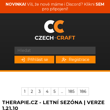
NOVINKA!
Víš, že nově máme i Discord? Klikni
SEM
pro připojení!
Přihlásit se
Registrace
1
2
3
4
5
...
185
186
THERAPIE.CZ - LETNÍ SEZÓNA | VERZE
1.21.10