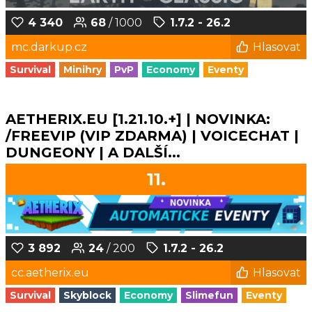
4 340
68
/ 1000
1.7.2 - 26.2
mc.darkup.cz
Hlasovat
Survival
Minihry
PvP
Economy
Eventy
AETHERIX.EU [1.21.10.+] | NOVINKA:
/FREEVIP (VIP ZDARMA) | VOICECHAT |
DUNGEONY | A DALŠÍ...
11.
3 892
24
/ 200
1.7.2 - 26.2
cc.aetherix.eu
Hlasovat
Survival
Skyblock
Economy
Slimefun
Eventy