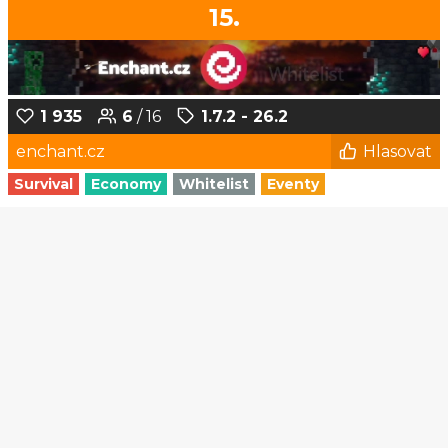
15.
1 935
6
/ 16
1.7.2 - 26.2
enchant.cz
Hlasovat
Survival
Economy
Whitelist
Eventy
1
2
3
4
5
...
185
186
© Czech-Craft.eu 2011 - 2026
Operated & Developed by
Speedy11CZ
API
KONTAKT A FAQ
OOU
DISCORD