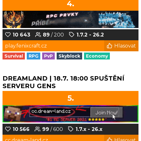
4.
10 643
89
/ 200
1.7.2 - 26.2
play.fenixcraft.cz
Hlasovat
Survival
RPG
PvP
Skyblock
Economy
DREAMLAND | 18.7. 18:00 SPUŠTĚNÍ
SERVERU GENS
5.
10 566
99
/ 600
1.7.x - 26.x
cc.dream-land.cz
Hlasovat