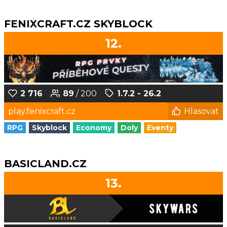
FENIXCRAFT.CZ SKYBLOCK
12.
2 716
89
/ 200
1.7.2 - 26.2
play.fenixcraft.cz
Hlasovat
RPG
Skyblock
Economy
Doly
Eventy
BASICLAND.CZ
13.