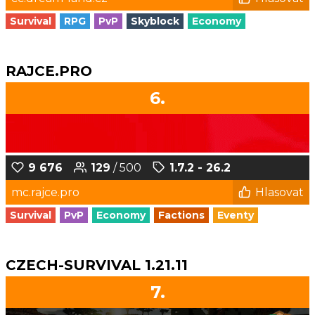
Survival
RPG
PvP
Skyblock
Economy
RAJCE.PRO
6.
9 676
129
/ 500
1.7.2 - 26.2
mc.rajce.pro
Hlasovat
Survival
PvP
Economy
Factions
Eventy
CZECH-SURVIVAL 1.21.11
7.