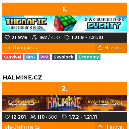
1.
21 976
162
/ 400
1.21.9 - 1.21.10
mc.therapie.cz
Hlasovat
Survival
RPG
PvP
Skyblock
Economy
HALMINE.CZ
2.
12 281
110
/ 500
1.7.2 - 1.21.11
play.halmine.cz
Hlasovat