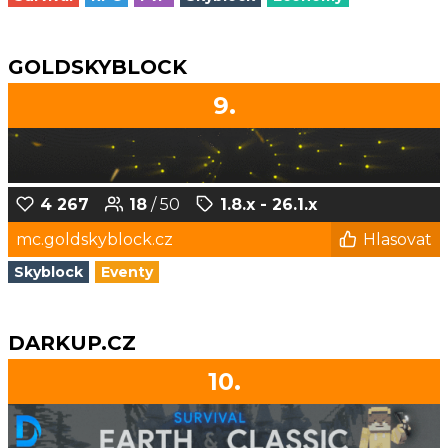
GOLDSKYBLOCK
9.
4 267
18
/ 50
1.8.x - 26.1.x
mc.goldskyblock.cz
Hlasovat
Skyblock
Eventy
DARKUP.CZ
10.