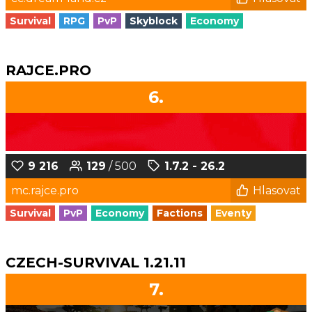
Survival
RPG
PvP
Skyblock
Economy
RAJCE.PRO
6.
9 216
129
/ 500
1.7.2 - 26.2
mc.rajce.pro
Hlasovat
Survival
PvP
Economy
Factions
Eventy
CZECH-SURVIVAL 1.21.11
7.