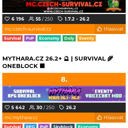
6 196
55
/ 250
1.7.2 - 26.2
mc.czech-survival.cz
Hlasovat
Survival
PvP
Economy
Doly
Eventy
MYTHARA.CZ 26.2+ 🔮 | SURVIVAL 🌾
ONEBLOCK 🟩
8.
5 642
30
/ 250
26.2
mc.mythara.cz
Hlasovat
Survival
RPG
PvP
Skyblock
Economy