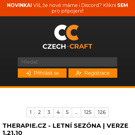
NOVINKA!
Víš, že nově máme i Discord? Klikni
SEM
pro připojení!
Přihlásit se
Registrace
1
2
3
4
5
...
125
126
THERAPIE.CZ - LETNÍ SEZÓNA | VERZE
1.21.10