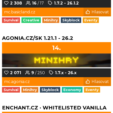
2 308
16
/ 17
1.7.2 - 26.1.2
mc.basicland.cz
Hlasovat
Survival
Creative
Minihry
Skyblock
Eventy
AGONIA.CZ/SK 1.21.1 - 26.2
14.
2 071
9
/ 250
1.7.x - 26.x
mc.agonia.cz
Hlasovat
Survival
Minihry
Skyblock
Economy
Eventy
ENCHANT.CZ · WHITELISTED VANILLA