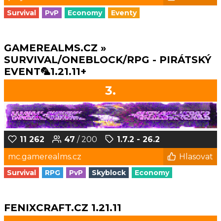
Survival
PvP
Economy
Eventy
GAMEREALMS.CZ »
SURVIVAL/ONEBLOCK/RPG - PIRÁTSKÝ
EVENT🦜1.21.11+
3.
11 262
47
/ 200
1.7.2 - 26.2
mc.gamerealms.cz
Hlasovat
Survival
RPG
PvP
Skyblock
Economy
FENIXCRAFT.CZ 1.21.11