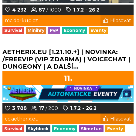
4 232
87
/ 1000
1.7.2 - 26.2
mc.darkup.cz
Hlasovat
Survival
Minihry
PvP
Economy
Eventy
AETHERIX.EU [1.21.10.+] | NOVINKA:
/FREEVIP (VIP ZDARMA) | VOICECHAT |
DUNGEONY | A DALŠÍ...
11.
3 788
17
/ 200
1.7.2 - 26.2
cc.aetherix.eu
Hlasovat
Survival
Skyblock
Economy
Slimefun
Eventy