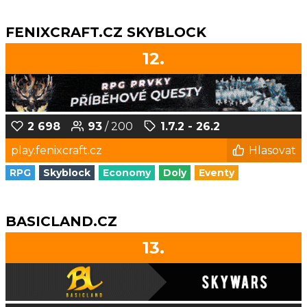
FENIXCRAFT.CZ SKYBLOCK
12.
2 698
93
/ 200
1.7.2 - 26.2
play.fenixcraft.cz
Hlasovat
RPG
Skyblock
Economy
Doly
Eventy
BASICLAND.CZ
13.