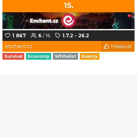
15.
1 867
6
/ 16
1.7.2 - 26.2
enchant.cz
Hlasovat
Survival
Economy
Whitelist
Eventy
1
2
3
4
5
...
125
126
© Czech-Craft.eu 2011 - 2026
Operated & Developed by
Speedy11CZ
API
KONTAKT A FAQ
OOU
DISCORD