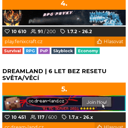
4.
10 610
91
/ 200
1.7.2 - 26.2
play.fenixcraft.cz
Hlasovat
Survival
RPG
PvP
Skyblock
Economy
DREAMLAND | 6 LET BEZ RESETU
SVĚTA/VĚCÍ
5.
10 451
117
/ 600
1.7.x - 26.x
cc.dream-land.cz
Hlasovat