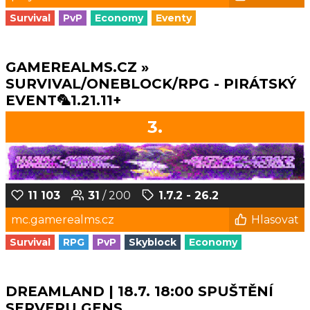
Survival
PvP
Economy
Eventy
GAMEREALMS.CZ »
SURVIVAL/ONEBLOCK/RPG - PIRÁTSKÝ
EVENT🦜1.21.11+
3.
11 103
31
/ 200
1.7.2 - 26.2
mc.gamerealms.cz
Hlasovat
Survival
RPG
PvP
Skyblock
Economy
DREAMLAND | 18.7. 18:00 SPUŠTĚNÍ
SERVERU GENS