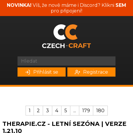
NOVINKA!
Víš, že nově máme i Discord? Klikni
SEM
pro připojení!
Přihlásit se
Registrace
1
2
3
4
5
...
179
180
THERAPIE.CZ - LETNÍ SEZÓNA | VERZE
1.21.10