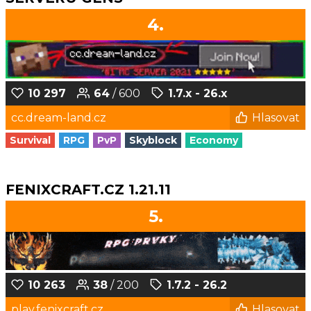
4.
10 297
64
/ 600
1.7.x - 26.x
cc.dream-land.cz
Hlasovat
Survival
RPG
PvP
Skyblock
Economy
FENIXCRAFT.CZ 1.21.11
5.
10 263
38
/ 200
1.7.2 - 26.2
play.fenixcraft.cz
Hlasovat