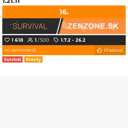
1.21.11
16.
1 618
1
/ 500
1.7.2 - 26.2
cc.zenzone.sk
Hlasovat
Survival
Eventy
1
2
3
4
5
...
179
180
© Czech-Craft.eu 2011 - 2026
Operated & Developed by
Speedy11CZ