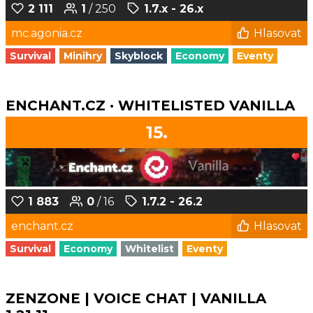
2 111
1
/ 250
1.7.x - 26.x
mc.agonia.cz
Hlasovat
Survival
Minihry
Skyblock
Economy
Eventy
ENCHANT.CZ · WHITELISTED VANILLA
15.
1 883
0
/ 16
1.7.2 - 26.2
enchant.cz
Hlasovat
Survival
Economy
Whitelist
Eventy
ZENZONE | VOICE CHAT | VANILLA