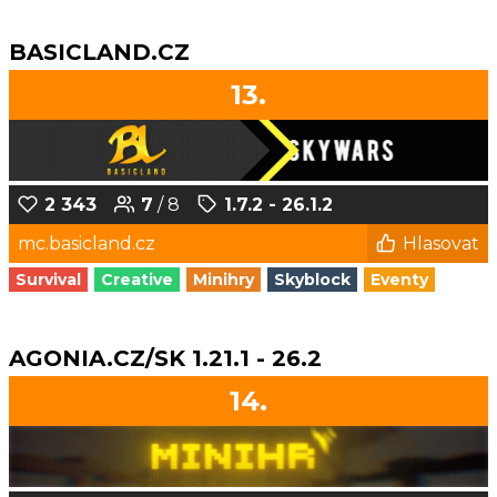
BASICLAND.CZ
13.
2 343
7
/ 8
1.7.2 - 26.1.2
mc.basicland.cz
Hlasovat
Survival
Creative
Minihry
Skyblock
Eventy
AGONIA.CZ/SK 1.21.1 - 26.2
14.