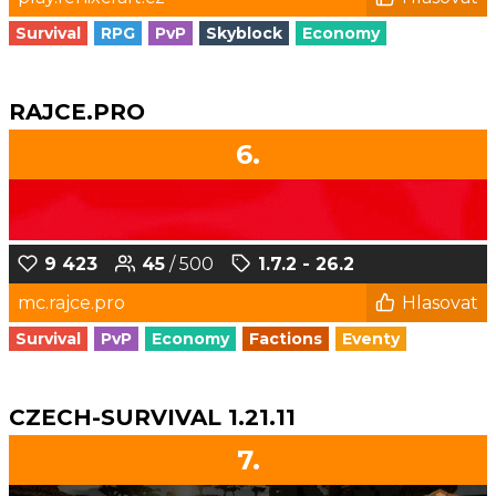
Survival
RPG
PvP
Skyblock
Economy
RAJCE.PRO
6.
9 423
45
/ 500
1.7.2 - 26.2
mc.rajce.pro
Hlasovat
Survival
PvP
Economy
Factions
Eventy
CZECH-SURVIVAL 1.21.11
7.