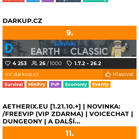
DARKUP.CZ
9.
4 253
26
/ 1000
1.7.2 - 26.2
mc.darkup.cz
Hlasovat
Survival
Minihry
PvP
Economy
Eventy
AETHERIX.EU [1.21.10.+] | NOVINKA:
/FREEVIP (VIP ZDARMA) | VOICECHAT |
DUNGEONY | A DALŠÍ...
11.