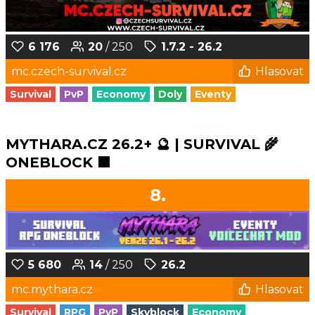
6 176
20
/ 250
1.7.2 - 26.2
mc.czech-survival.cz
Hlasovat
Survival
PvP
Economy
Doly
Eventy
MYTHARA.CZ 26.2+ 🔮 | SURVIVAL 🌾
ONEBLOCK 🟩
8.
5 680
14
/ 250
26.2
mc.mythara.cz
Hlasovat
Survival
RPG
PvP
Skyblock
Economy