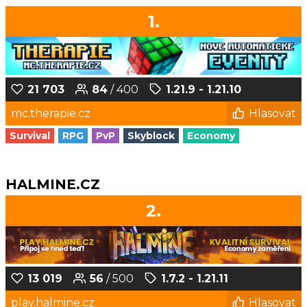
1.
21 703
84
/ 400
1.21.9 - 1.21.10
mc.therapie.cz
Hlasovat
Survival
RPG
PvP
Skyblock
Economy
HALMINE.CZ
2.
13 019
56
/ 500
1.7.2 - 1.21.11
play.halmine.cz
Hlasovat