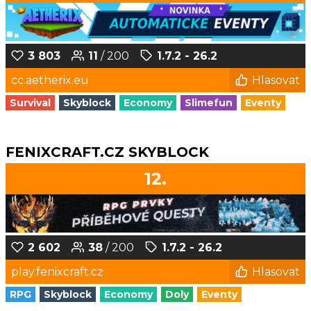
3 803
11
/ 200
1.7.2 - 26.2
cc.aetherix.eu
Hlasovat
Survival
Skyblock
Economy
Slimefun
Eventy
FENIXCRAFT.CZ SKYBLOCK
12.
2 602
38
/ 200
1.7.2 - 26.2
play.fenixcraft.cz
Hlasovat
RPG
Skyblock
Economy
Doly
Eventy