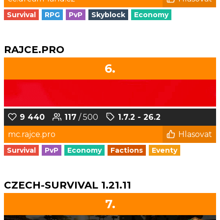
Survival
RPG
PvP
Skyblock
Economy
RAJCE.PRO
6.
9 440
117
/ 500
1.7.2 - 26.2
mc.rajce.pro
Hlasovat
Survival
PvP
Economy
Factions
Eventy
CZECH-SURVIVAL 1.21.11
7.