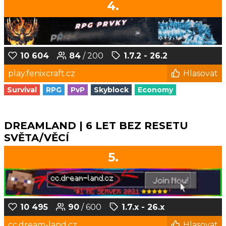
4.
10 604
84
/ 200
1.7.2 - 26.2
play.fenixcraft.cz
Hlasovat
Survival
RPG
PvP
Skyblock
Economy
DREAMLAND | 6 LET BEZ RESETU
SVĚTA/VĚCÍ
5.
10 495
90
/ 600
1.7.x - 26.x
cc.dream-land.cz
Hlasovat