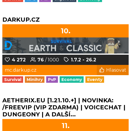
DARKUP.CZ
10.
4 272
76
/ 1000
1.7.2 - 26.2
mc.darkup.cz
Hlasovat
Survival
Minihry
PvP
Economy
Eventy
AETHERIX.EU [1.21.10.+] | NOVINKA:
/FREEVIP (VIP ZDARMA) | VOICECHAT |
DUNGEONY | A DALŠÍ...
11.