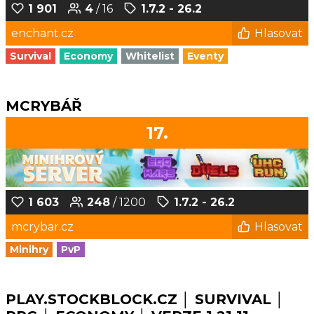
1 901
4
/ 16
1.7.2 - 26.2
enchant.cz
Hlasovat
Survival
Economy
Whitelist
Eventy
MCRYBÁŘ
17.
1 603
248
/ 1200
1.7.2 - 26.2
mcrybar.cz
Hlasovat
Minihry
PvP
PLAY.STOCKBLOCK.CZ │ SURVIVAL │