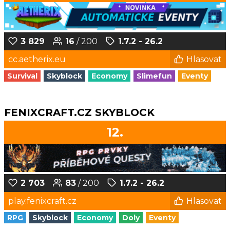
3 829
16
/ 200
1.7.2 - 26.2
cc.aetherix.eu
Hlasovat
Survival
Skyblock
Economy
Slimefun
Eventy
FENIXCRAFT.CZ SKYBLOCK
12.
2 703
83
/ 200
1.7.2 - 26.2
play.fenixcraft.cz
Hlasovat
RPG
Skyblock
Economy
Doly
Eventy