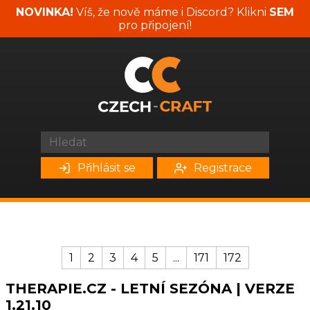
NOVINKA!
Víš, že nově máme i Discord? Klikni
SEM
pro připojení!
Přihlásit se
Registrace
1
2
3
4
5
...
171
172
THERAPIE.CZ - LETNÍ SEZÓNA | VERZE
1.21.10