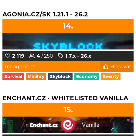
AGONIA.CZ/SK 1.21.1 - 26.2
14.
2 119
4
/ 250
1.7.x - 26.x
mc.agonia.cz
Hlasovat
Survival
Minihry
Skyblock
Economy
Eventy
ENCHANT.CZ · WHITELISTED VANILLA
15.