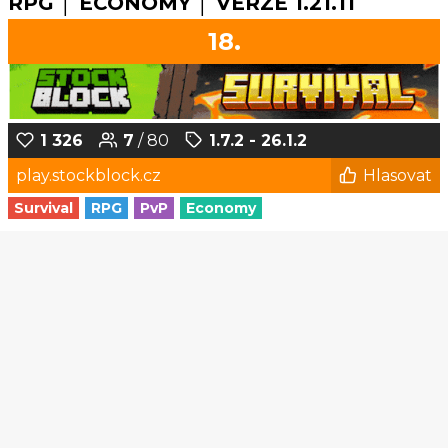
RPG │ ECONOMY │ VERZE 1.21.11
18.
1 326
7
/ 80
1.7.2 - 26.1.2
play.stockblock.cz
Hlasovat
Survival
RPG
PvP
Economy
1
2
3
4
5
...
171
172
© Czech-Craft.eu 2011 - 2026
Operated & Developed by
Speedy11CZ