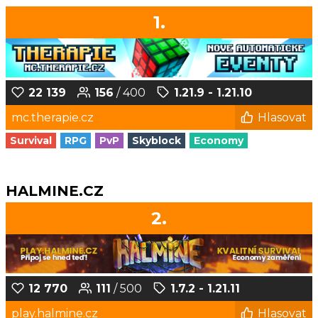
1.
22 139
156
/ 400
1.21.9 - 1.21.10
mc.therapie.cz
Hlasovat
Survival
RPG
PvP
Skyblock
Economy
HALMINE.CZ
2.
12 770
111
/ 500
1.7.2 - 1.21.11
play.halmine.cz
Hlasovat