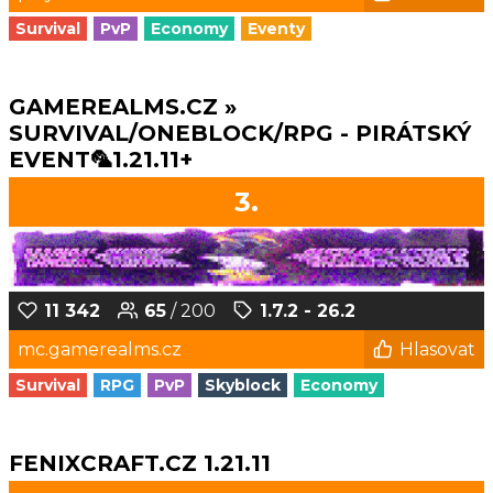
Survival
PvP
Economy
Eventy
GAMEREALMS.CZ »
SURVIVAL/ONEBLOCK/RPG - PIRÁTSKÝ
EVENT🦜1.21.11+
3.
11 342
65
/ 200
1.7.2 - 26.2
mc.gamerealms.cz
Hlasovat
Survival
RPG
PvP
Skyblock
Economy
FENIXCRAFT.CZ 1.21.11