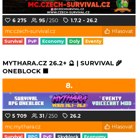
6 275
95
/ 250
1.7.2 - 26.2
mc.czech-survival.cz
Hlasovat
Survival
PvP
Economy
Doly
Eventy
MYTHARA.CZ 26.2+ 🔮 | SURVIVAL 🌾
ONEBLOCK 🟩
8.
5 709
31
/ 250
26.2
mc.mythara.cz
Hlasovat
Survival
RPG
PvP
Skyblock
Economy