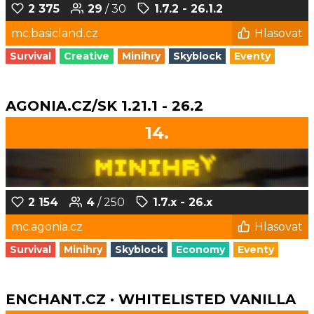
2 375
29
/ 30
1.7.2 - 26.1.2
mc.basicland.cz
Hlasovat
Survival
Creative
Minihry
Skyblock
Eventy
AGONIA.CZ/SK 1.21.1 - 26.2
14.
2 154
4
/ 250
1.7.x - 26.x
mc.agonia.cz
Hlasovat
Survival
Minihry
Skyblock
Economy
Eventy
ENCHANT.CZ · WHITELISTED VANILLA