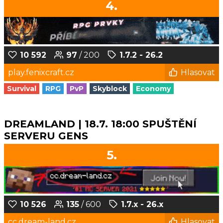
4.
10 592
97
/ 200
1.7.2 - 26.2
play.fenixcraft.cz
Hlasovat
Survival
RPG
PvP
Skyblock
Economy
DREAMLAND | 18.7. 18:00 SPUŠTĚNÍ
SERVERU GENS
5.
10 526
135
/ 600
1.7.x - 26.x
cc.dream-land.cz
Hlasovat