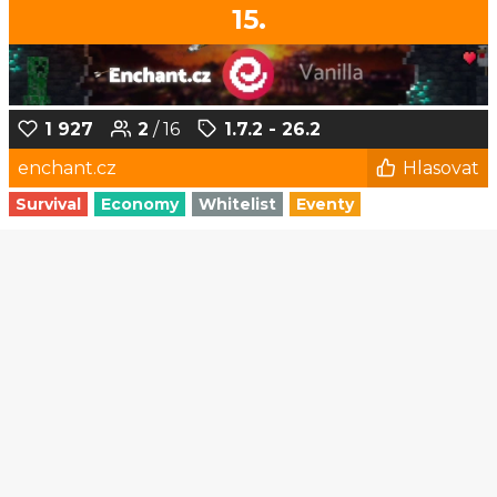
15.
1 927
2
/ 16
1.7.2 - 26.2
enchant.cz
Hlasovat
Survival
Economy
Whitelist
Eventy
1
2
3
4
5
...
171
172
© Czech-Craft.eu 2011 - 2026
Operated & Developed by
Speedy11CZ
API
KONTAKT A FAQ
OOU
DISCORD