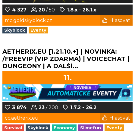
4 327
20
/ 50
1.8.x - 26.1.x
mc.goldskyblock.cz
Hlasovat
Skyblock
Eventy
AETHERIX.EU [1.21.10.+] | NOVINKA:
/FREEVIP (VIP ZDARMA) | VOICECHAT |
DUNGEONY | A DALŠÍ...
11.
3 874
23
/ 200
1.7.2 - 26.2
cc.aetherix.eu
Hlasovat
Survival
Skyblock
Economy
Slimefun
Eventy