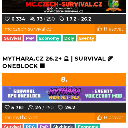
6 334
73
/ 250
1.7.2 - 26.2
mc.czech-survival.cz
Hlasovat
Survival
PvP
Economy
Doly
Eventy
MYTHARA.CZ 26.2+ 🔮 | SURVIVAL 🌾
ONEBLOCK 🟩
8.
5 781
24
/ 250
26.2
mc.mythara.cz
Hlasovat
Survival
RPG
PvP
Skyblock
Economy