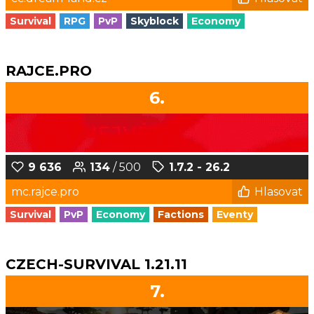
Survival
RPG
PvP
Skyblock
Economy
RAJCE.PRO
6.
9 636
134
/ 500
1.7.2 - 26.2
mc.rajce.pro
Hlasovat
Survival
PvP
Economy
Factions
Eventy
CZECH-SURVIVAL 1.21.11
7.