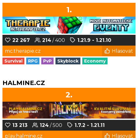
1.
22 267
214
/ 400
1.21.9 - 1.21.10
mc.therapie.cz
Hlasovat
Survival
RPG
PvP
Skyblock
Economy
HALMINE.CZ
2.
13 213
124
/ 500
1.7.2 - 1.21.11
play.halmine.cz
Hlasovat