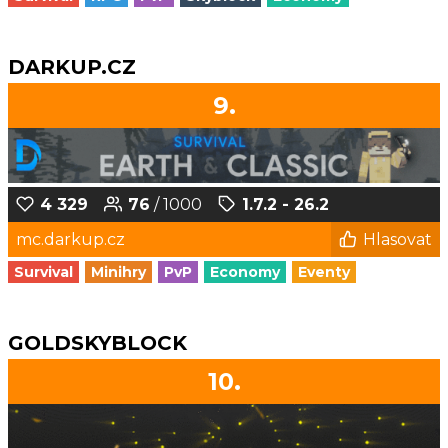
DARKUP.CZ
9.
4 329
76
/ 1000
1.7.2 - 26.2
mc.darkup.cz
Hlasovat
Survival
Minihry
PvP
Economy
Eventy
GOLDSKYBLOCK
10.