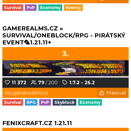
Survival
PvP
Economy
Eventy
GAMEREALMS.CZ »
SURVIVAL/ONEBLOCK/RPG - PIRÁTSKÝ
EVENT🦜1.21.11+
3.
11 372
79
/ 200
1.7.2 - 26.2
mc.gamerealms.cz
Hlasovat
Survival
RPG
PvP
Skyblock
Economy
FENIXCRAFT.CZ 1.21.11