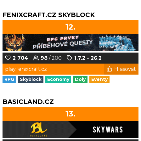
FENIXCRAFT.CZ SKYBLOCK
12.
2 704
98
/ 200
1.7.2 - 26.2
play.fenixcraft.cz
Hlasovat
RPG
Skyblock
Economy
Doly
Eventy
BASICLAND.CZ
13.