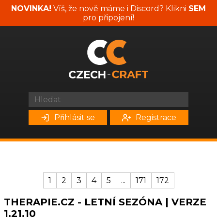
NOVINKA!
Víš, že nově máme i Discord? Klikni
SEM
pro připojení!
Přihlásit se
Registrace
1
2
3
4
5
...
171
172
THERAPIE.CZ - LETNÍ SEZÓNA | VERZE
1.21.10