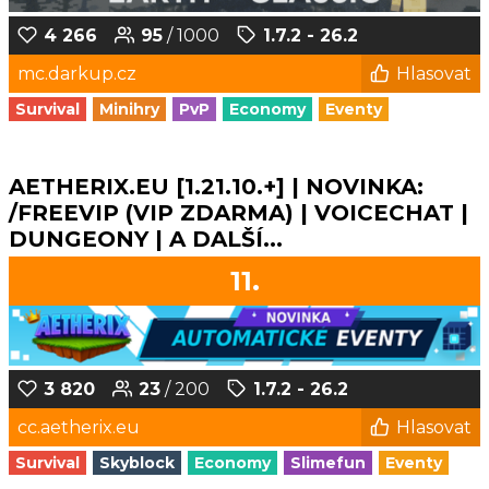
4 266
95
/ 1000
1.7.2 - 26.2
mc.darkup.cz
Hlasovat
Survival
Minihry
PvP
Economy
Eventy
AETHERIX.EU [1.21.10.+] | NOVINKA:
/FREEVIP (VIP ZDARMA) | VOICECHAT |
DUNGEONY | A DALŠÍ...
11.
3 820
23
/ 200
1.7.2 - 26.2
cc.aetherix.eu
Hlasovat
Survival
Skyblock
Economy
Slimefun
Eventy