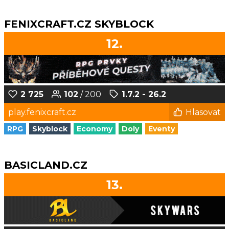
FENIXCRAFT.CZ SKYBLOCK
12.
2 725
102
/ 200
1.7.2 - 26.2
play.fenixcraft.cz
Hlasovat
RPG
Skyblock
Economy
Doly
Eventy
BASICLAND.CZ
13.