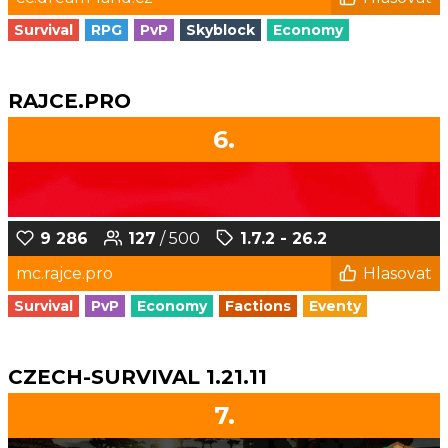
Survival
RPG
PvP
Skyblock
Economy
RAJCE.PRO
6.
9 286
127
/ 500
1.7.2 - 26.2
mc.rajce.pro
Hlasovat
Survival
PvP
Economy
Factions
Eventy
CZECH-SURVIVAL 1.21.11
7.