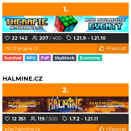
1.
22 142
207
/ 400
1.21.9 - 1.21.10
mc.therapie.cz
Hlasovat
Survival
RPG
PvP
Skyblock
Economy
HALMINE.CZ
2.
12 351
119
/ 500
1.7.2 - 1.21.11
play.halmine.cz
Hlasovat