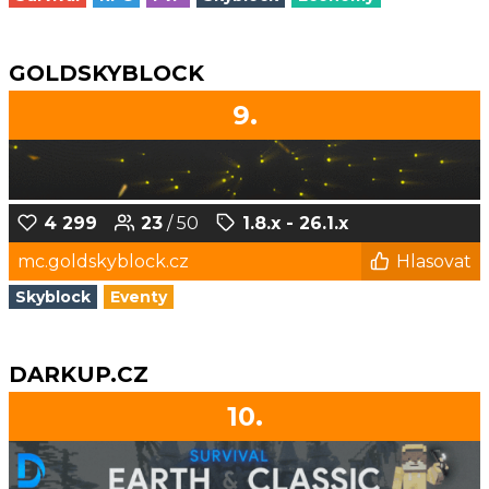
GOLDSKYBLOCK
9.
4 299
23
/ 50
1.8.x - 26.1.x
mc.goldskyblock.cz
Hlasovat
Skyblock
Eventy
DARKUP.CZ
10.