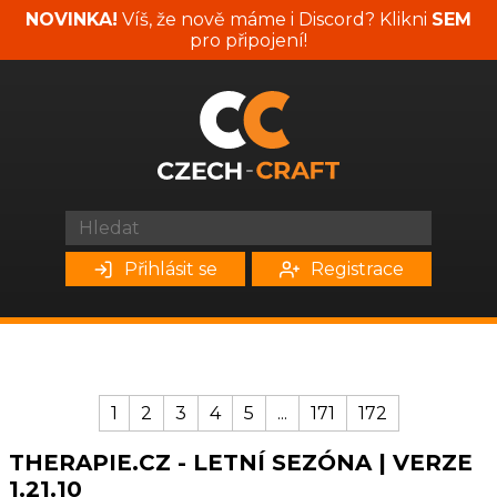
NOVINKA!
Víš, že nově máme i Discord? Klikni
SEM
pro připojení!
Přihlásit se
Registrace
1
2
3
4
5
...
171
172
THERAPIE.CZ - LETNÍ SEZÓNA | VERZE
1.21.10