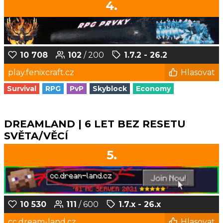
4.
10 708
102
/ 200
1.7.2 - 26.2
play.fenixcraft.cz
Hlasovat
Survival
RPG
PvP
Skyblock
Economy
DREAMLAND | 6 LET BEZ RESETU
SVĚTA/VĚCÍ
5.
10 530
111
/ 600
1.7.x - 26.x
cc.dream-land.cz
Hlasovat