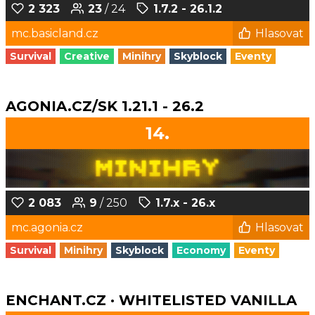
2 323
23
/ 24
1.7.2 - 26.1.2
mc.basicland.cz
Hlasovat
Survival
Creative
Minihry
Skyblock
Eventy
AGONIA.CZ/SK 1.21.1 - 26.2
14.
2 083
9
/ 250
1.7.x - 26.x
mc.agonia.cz
Hlasovat
Survival
Minihry
Skyblock
Economy
Eventy
ENCHANT.CZ · WHITELISTED VANILLA