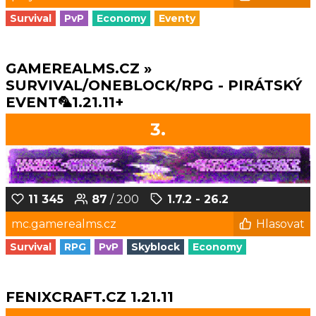
Survival
PvP
Economy
Eventy
GAMEREALMS.CZ »
SURVIVAL/ONEBLOCK/RPG - PIRÁTSKÝ
EVENT🦜1.21.11+
3.
11 345
87
/ 200
1.7.2 - 26.2
mc.gamerealms.cz
Hlasovat
Survival
RPG
PvP
Skyblock
Economy
FENIXCRAFT.CZ 1.21.11