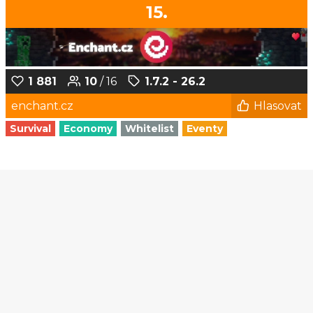
15.
1 881
10
/ 16
1.7.2 - 26.2
enchant.cz
Hlasovat
Survival
Economy
Whitelist
Eventy
1
2
3
4
5
...
171
172
© Czech-Craft.eu 2011 - 2026
Operated & Developed by
Speedy11CZ
API
KONTAKT A FAQ
OOU
DISCORD