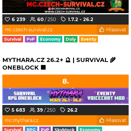
6 239
60
/ 250
1.7.2 - 26.2
mc.czech-survival.cz
Hlasovat
Survival
PvP
Economy
Doly
Eventy
MYTHARA.CZ 26.2+ 🔮 | SURVIVAL 🌾
ONEBLOCK 🟩
8.
5 683
39
/ 250
26.2
mc.mythara.cz
Hlasovat
Survival
RPG
PvP
Skyblock
Economy