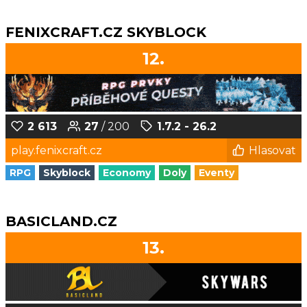
FENIXCRAFT.CZ SKYBLOCK
12.
2 613
27
/ 200
1.7.2 - 26.2
play.fenixcraft.cz
Hlasovat
RPG
Skyblock
Economy
Doly
Eventy
BASICLAND.CZ
13.