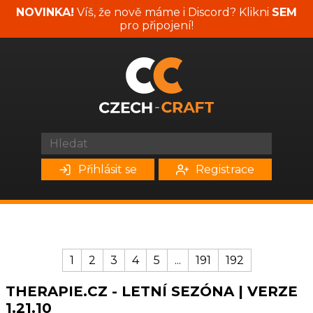
NOVINKA!
Víš, že nově máme i Discord? Klikni
SEM
pro připojení!
Přihlásit se
Registrace
1
2
3
4
5
...
191
192
THERAPIE.CZ - LETNÍ SEZÓNA | VERZE
1.21.10