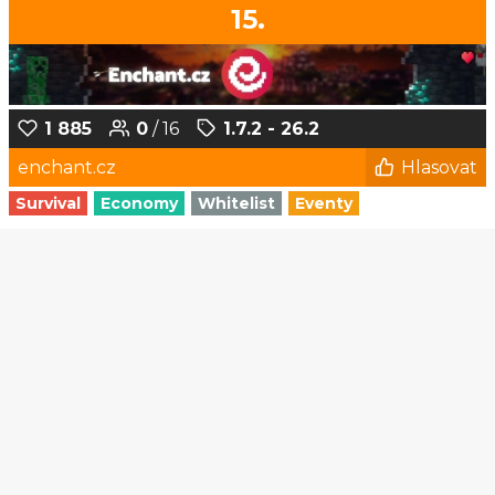
15.
1 885
0
/ 16
1.7.2 - 26.2
enchant.cz
Hlasovat
Survival
Economy
Whitelist
Eventy
1
2
3
4
5
...
191
192
© Czech-Craft.eu 2011 - 2026
Operated & Developed by
Speedy11CZ
API
KONTAKT A FAQ
OOU
DISCORD