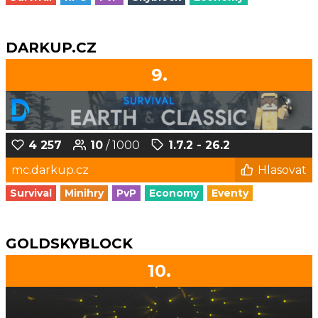
DARKUP.CZ
9.
4 257
10
/ 1000
1.7.2 - 26.2
mc.darkup.cz
Hlasovat
Survival
Minihry
PvP
Economy
Eventy
GOLDSKYBLOCK
10.