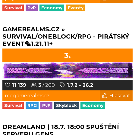
Survival
PvP
Economy
Eventy
GAMEREALMS.CZ »
SURVIVAL/ONEBLOCK/RPG - PIRÁTSKÝ
EVENT🦜1.21.11+
3.
11 139
3
/ 200
1.7.2 - 26.2
mc.gamerealms.cz
Hlasovat
Survival
RPG
PvP
Skyblock
Economy
DREAMLAND | 18.7. 18:00 SPUŠTĚNÍ
SERVERU GENS