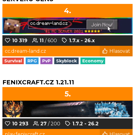
4.
10 319
11
/ 600
1.7.x - 26.x
cc.dream-land.cz
Hlasovat
Survival
RPG
PvP
Skyblock
Economy
FENIXCRAFT.CZ 1.21.11
5.
10 293
27
/ 200
1.7.2 - 26.2
play.fenixcraft.cz
Hlasovat