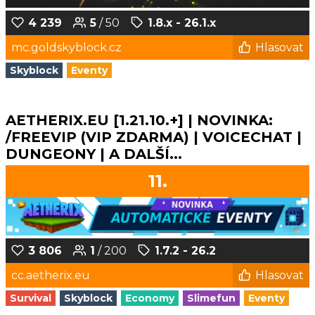
4 239
5
/ 50
1.8.x - 26.1.x
mc.goldskyblock.cz
Hlasovat
Skyblock
Eventy
AETHERIX.EU [1.21.10.+] | NOVINKA:
/FREEVIP (VIP ZDARMA) | VOICECHAT |
DUNGEONY | A DALŠÍ...
11.
3 806
1
/ 200
1.7.2 - 26.2
cc.aetherix.eu
Hlasovat
Survival
Skyblock
Economy
Slimefun
Eventy