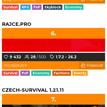
Survival
RPG
PvP
Skyblock
Economy
RAJCE.PRO
6.
9 432
28
/ 500
1.7.2 - 26.2
mc.rajce.pro
Hlasovat
Survival
PvP
Economy
Factions
Eventy
CZECH-SURVIVAL 1.21.11
7.