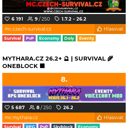
6 191
9
/ 250
1.7.2 - 26.2
mc.czech-survival.cz
Hlasovat
Survival
PvP
Economy
Doly
Eventy
MYTHARA.CZ 26.2+ 🔮 | SURVIVAL 🌾
ONEBLOCK 🟩
8.
5 687
8
/ 250
26.2
mc.mythara.cz
Hlasovat
Survival
RPG
PvP
Skyblock
Economy