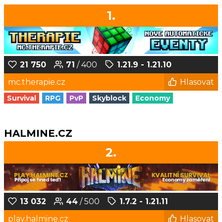
1.
21 750
71
/ 400
1.21.9 - 1.21.10
mc.therapie.cz
Hlasovat
Survival
RPG
PvP
Skyblock
Economy
HALMINE.CZ
2.
13 032
44
/ 500
1.7.2 - 1.21.11
play.halmine.cz
Hlasovat