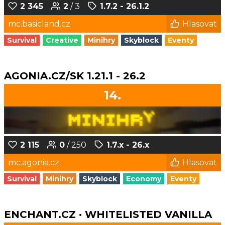
2 345
2
/ 3
1.7.2 - 26.1.2
mc.basicland.cz
Hlasovat
Survival
Creative
Minihry
Skyblock
Eventy
AGONIA.CZ/SK 1.21.1 - 26.2
14.
2 115
0
/ 250
1.7.x - 26.x
mc.agonia.cz
Hlasovat
Survival
Minihry
Skyblock
Economy
Eventy
ENCHANT.CZ · WHITELISTED VANILLA