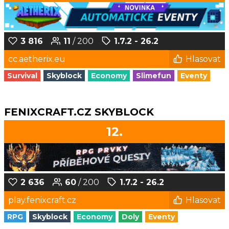
3 816
11
/ 200
1.7.2 - 26.2
cc.aetherix.eu
Hlasovat
Survival
Skyblock
Economy
Slimefun
Eventy
FENIXCRAFT.CZ SKYBLOCK
12.
2 636
60
/ 200
1.7.2 - 26.2
play.fenixcraft.cz
Hlasovat
RPG
Skyblock
Economy
Doly
Eventy