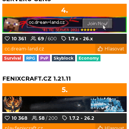
4.
10 361
69
/ 600
1.7.x - 26.x
cc.dream-land.cz
Hlasovat
Survival
RPG
PvP
Skyblock
Economy
FENIXCRAFT.CZ 1.21.11
5.
10 368
58
/ 200
1.7.2 - 26.2
play.fenixcraft.cz
Hlasovat