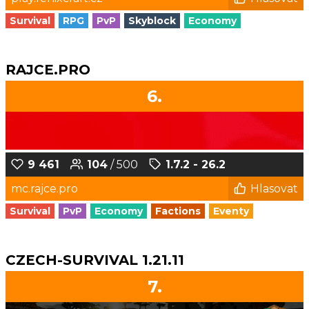
Survival
RPG
PvP
Skyblock
Economy
RAJCE.PRO
6.
9 461
104
/ 500
1.7.2 - 26.2
mc.rajce.pro
Hlasovat
Survival
PvP
Economy
Factions
Eventy
CZECH-SURVIVAL 1.21.11
7.