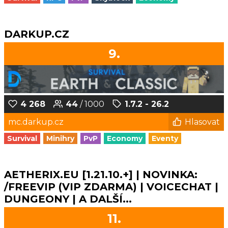
DARKUP.CZ
9.
4 268
44
/ 1000
1.7.2 - 26.2
mc.darkup.cz
Hlasovat
Survival
Minihry
PvP
Economy
Eventy
AETHERIX.EU [1.21.10.+] | NOVINKA:
/FREEVIP (VIP ZDARMA) | VOICECHAT |
DUNGEONY | A DALŠÍ...
11.