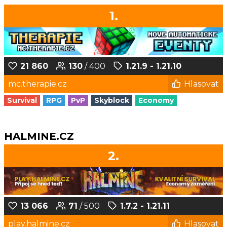
1.
21 860
130
/ 400
1.21.9 - 1.21.10
mc.therapie.cz
Hlasovat
Survival
RPG
PvP
Skyblock
Economy
HALMINE.CZ
2.
13 066
71
/ 500
1.7.2 - 1.21.11
play.halmine.cz
Hlasovat