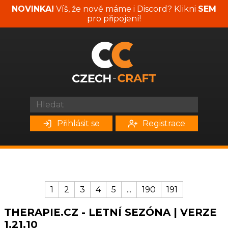
NOVINKA!
Víš, že nově máme i Discord? Klikni
SEM
pro připojení!
Přihlásit se
Registrace
1
2
3
4
5
...
190
191
THERAPIE.CZ - LETNÍ SEZÓNA | VERZE
1.21.10