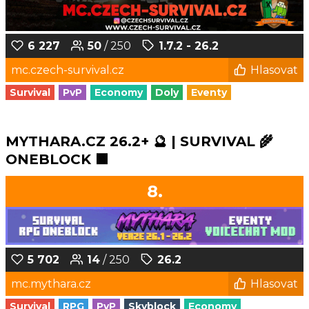
6 227
50
/ 250
1.7.2 - 26.2
mc.czech-survival.cz
Hlasovat
Survival
PvP
Economy
Doly
Eventy
MYTHARA.CZ 26.2+ 🔮 | SURVIVAL 🌾
ONEBLOCK 🟩
8.
5 702
14
/ 250
26.2
mc.mythara.cz
Hlasovat
Survival
RPG
PvP
Skyblock
Economy