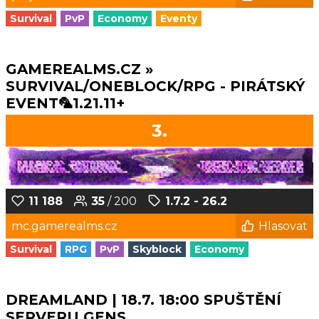
Survival
PvP
Economy
Eventy
GAMEREALMS.CZ »
SURVIVAL/ONEBLOCK/RPG - PIRÁTSKÝ
EVENT🦜1.21.11+
3.
11 188
35
/ 200
1.7.2 - 26.2
mc.gamerealms.cz
Hlasovat
Survival
RPG
PvP
Skyblock
Economy
DREAMLAND | 18.7. 18:00 SPUŠTĚNÍ
SERVERU GENS