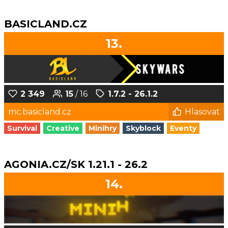
BASICLAND.CZ
13.
2 349
15
/ 16
1.7.2 - 26.1.2
mc.basicland.cz
Hlasovat
Survival
Creative
Minihry
Skyblock
Eventy
AGONIA.CZ/SK 1.21.1 - 26.2
14.