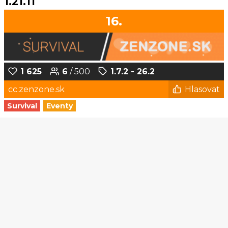
1.21.11
16.
1 625
6
/ 500
1.7.2 - 26.2
cc.zenzone.sk
Hlasovat
Survival
Eventy
1
2
3
4
5
...
190
191
© Czech-Craft.eu 2011 - 2026
Operated & Developed by
Speedy11CZ