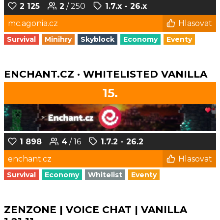
2 125
2
/ 250
1.7.x - 26.x
mc.agonia.cz
Hlasovat
Survival
Minihry
Skyblock
Economy
Eventy
ENCHANT.CZ · WHITELISTED VANILLA
15.
1 898
4
/ 16
1.7.2 - 26.2
enchant.cz
Hlasovat
Survival
Economy
Whitelist
Eventy
ZENZONE | VOICE CHAT | VANILLA