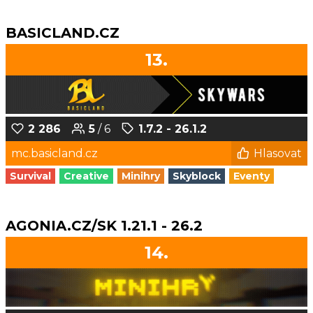
BASICLAND.CZ
13.
2 286
5
/ 6
1.7.2 - 26.1.2
mc.basicland.cz
Hlasovat
Survival
Creative
Minihry
Skyblock
Eventy
AGONIA.CZ/SK 1.21.1 - 26.2
14.