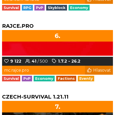
Survival
RPG
PvP
Skyblock
Economy
RAJCE.PRO
6.
9 122
41
/ 500
1.7.2 - 26.2
mc.rajce.pro
Hlasovat
Survival
PvP
Economy
Factions
Eventy
CZECH-SURVIVAL 1.21.11
7.