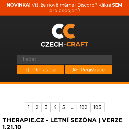
NOVINKA!
Víš, že nově máme i Discord? Klikni
SEM
pro připojení!
Přihlásit se
Registrace
1
2
3
4
5
...
182
183
THERAPIE.CZ - LETNÍ SEZÓNA | VERZE
1.21.10