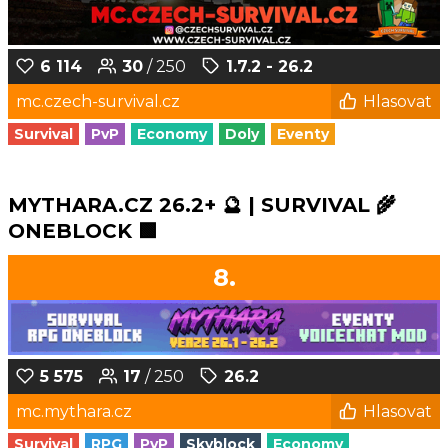
6 114
30
/ 250
1.7.2 - 26.2
mc.czech-survival.cz
Hlasovat
Survival
PvP
Economy
Doly
Eventy
MYTHARA.CZ 26.2+ 🔮 | SURVIVAL 🌾
ONEBLOCK 🟩
8.
5 575
17
/ 250
26.2
mc.mythara.cz
Hlasovat
Survival
RPG
PvP
Skyblock
Economy