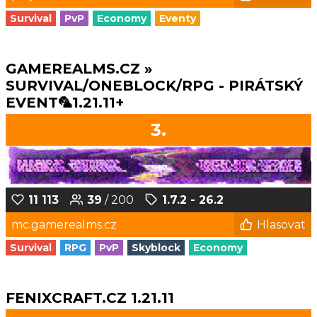
Survival
PvP
Economy
Eventy
GAMEREALMS.CZ »
SURVIVAL/ONEBLOCK/RPG - PIRÁTSKÝ
EVENT🦜1.21.11+
3.
11 113
39
/ 200
1.7.2 - 26.2
mc.gamerealms.cz
Hlasovat
Survival
RPG
PvP
Skyblock
Economy
FENIXCRAFT.CZ 1.21.11