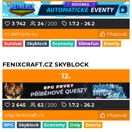
3 742
24
/ 200
1.7.2 - 26.2
cc.aetherix.eu
Hlasovat
Survival
Skyblock
Economy
Slimefun
Eventy
FENIXCRAFT.CZ SKYBLOCK
12.
2 645
62
/ 200
1.7.2 - 26.2
play.fenixcraft.cz
Hlasovat
RPG
Skyblock
Economy
Doly
Eventy