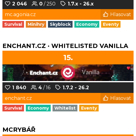
2 046
0
/ 250
1.7.x - 26.x
mc.agonia.cz
Hlasovat
Survival
Minihry
Skyblock
Economy
Eventy
ENCHANT.CZ · WHITELISTED VANILLA
15.
1 840
4
/ 16
1.7.2 - 26.2
enchant.cz
Hlasovat
Survival
Economy
Whitelist
Eventy
MCRYBÁŘ