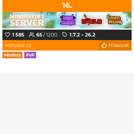
16.
1 585
65
/ 1200
1.7.2 - 26.2
mcrybar.cz
Hlasovat
Minihry
PvP
1
2
3
4
5
...
182
183
© Czech-Craft.eu 2011 - 2026
Operated & Developed by
Speedy11CZ
API
KONTAKT A FAQ
OOU
DISCORD