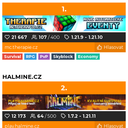
1.
21 667
107
/ 400
1.21.9 - 1.21.10
mc.therapie.cz
Hlasovat
Survival
RPG
PvP
Skyblock
Economy
HALMINE.CZ
2.
12 173
64
/ 500
1.7.2 - 1.21.11
play.halmine.cz
Hlasovat