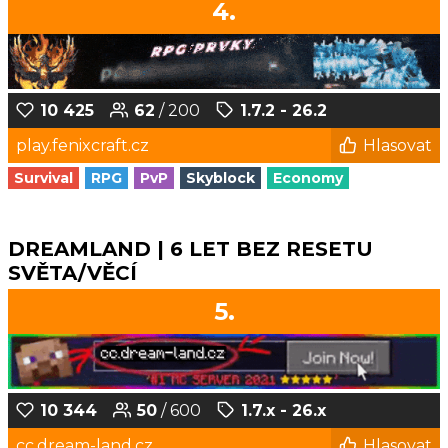
4.
10 425
62
/ 200
1.7.2 - 26.2
play.fenixcraft.cz
Hlasovat
Survival
RPG
PvP
Skyblock
Economy
DREAMLAND | 6 LET BEZ RESETU
SVĚTA/VĚCÍ
5.
10 344
50
/ 600
1.7.x - 26.x
cc.dream-land.cz
Hlasovat