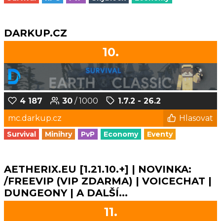
DARKUP.CZ
10.
4 187
30
/ 1000
1.7.2 - 26.2
mc.darkup.cz
Hlasovat
Survival
Minihry
PvP
Economy
Eventy
AETHERIX.EU [1.21.10.+] | NOVINKA:
/FREEVIP (VIP ZDARMA) | VOICECHAT |
DUNGEONY | A DALŠÍ...
11.