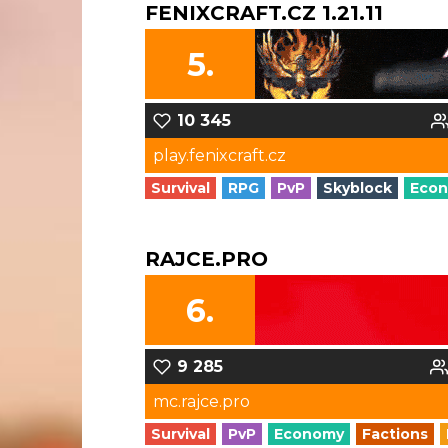
FENIXCRAFT.CZ 1.21.11
5.
10 345
play.fenixcraft.cz
Survival
RPG
PvP
Skyblock
Eco
RAJCE.PRO
6.
9 285
mc.rajce.pro
Survival
PvP
Economy
Factions