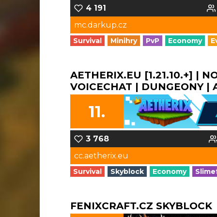
4 191
mc.darkup.cz
Survival
Minihry
PvP
Economy
E
AETHERIX.EU [1.21.10.+] | 
VOICECHAT | DUNGEONY | A 
11.
3 768
cc.aetherix.eu
Survival
Skyblock
Economy
Slime
FENIXCRAFT.CZ SKYBLOCK