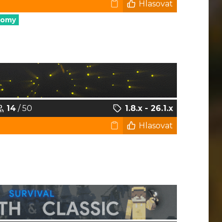
Hlasovat
nomy
14
/ 50
1.8.x - 26.1.x
Hlasovat