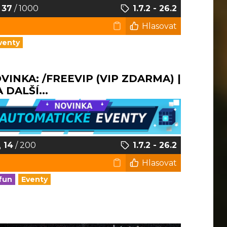
37
/ 1000
1.7.2 - 26.2
Hlasovat
venty
NOVINKA: /FREEVIP (VIP ZDARMA) |
DALŠÍ...
14
/ 200
1.7.2 - 26.2
Hlasovat
fun
Eventy