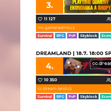
3.
11 127
mc.gamerealms.cz
Survival
RPG
PvP
Skyblock
Eco
DREAMLAND | 18.7. 18:00 
4.
10 350
cc.dream-land.cz
Survival
RPG
PvP
Skyblock
Eco