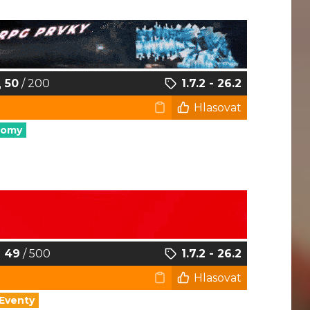
50
/ 200
1.7.2 - 26.2
Hlasovat
nomy
49
/ 500
1.7.2 - 26.2
Hlasovat
Eventy