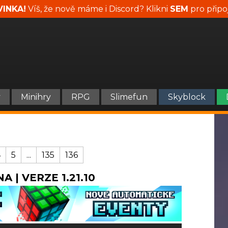
INKA!
Víš, že nově máme i Discord? Klikni
SEM
pro připo
y
Minihry
RPG
Slimefun
Skyblock
4
5
...
135
136
A | VERZE 1.21.10