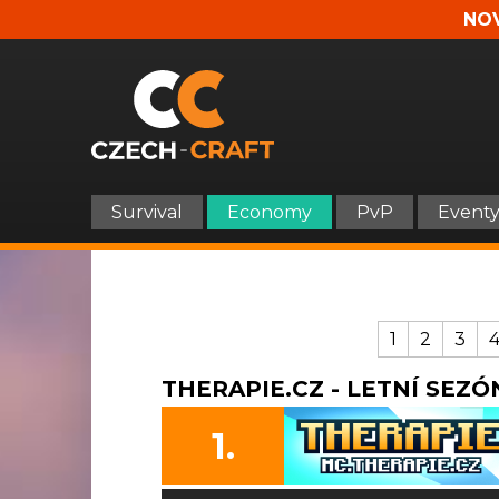
NOV
Survival
Economy
PvP
Event
1
2
3
THERAPIE.CZ - LETNÍ SEZÓN
1.