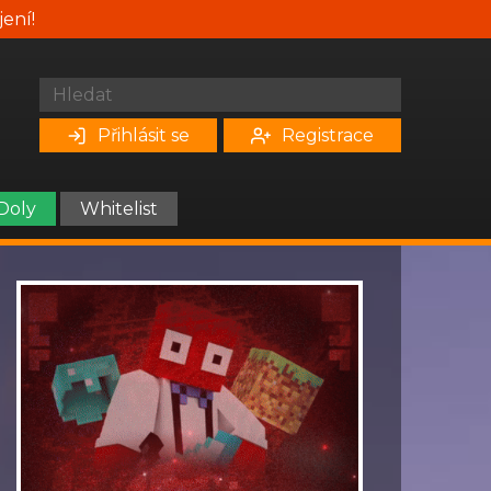
jení!
Přihlásit se
Registrace
Doly
Whitelist