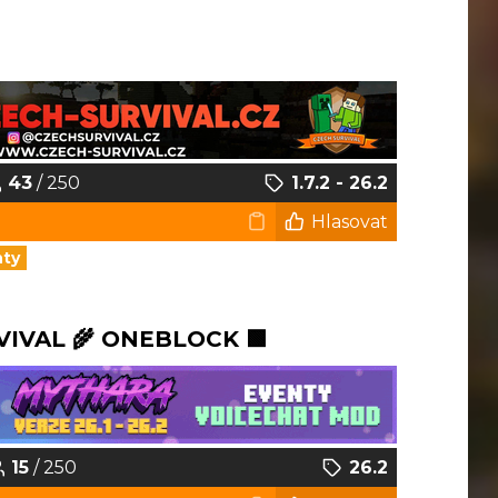
43
/ 250
1.7.2 - 26.2
Hlasovat
nty
VIVAL 🌾 ONEBLOCK 🟩
15
/ 250
26.2