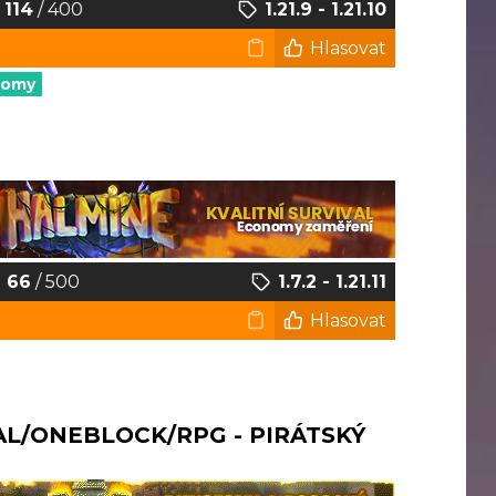
114
/ 400
1.21.9 - 1.21.10
Hlasovat
nomy
66
/ 500
1.7.2 - 1.21.11
Hlasovat
AL/ONEBLOCK/RPG - PIRÁTSKÝ