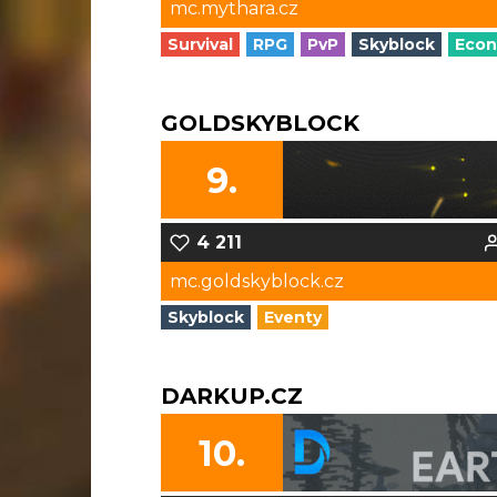
mc.mythara.cz
Survival
RPG
PvP
Skyblock
Eco
GOLDSKYBLOCK
9.
4 211
mc.goldskyblock.cz
Skyblock
Eventy
DARKUP.CZ
10.