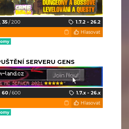
35
/ 200
1.7.2 - 26.2
Hlasovat
nomy
SPUŠTĚNÍ SERVERU GENS
60
/ 600
1.7.x - 26.x
Hlasovat
nomy