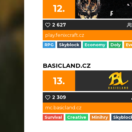
12.
2 627
play.fenixcraft.cz
RPG
Skyblock
Economy
Doly
Ev
BASICLAND.CZ
13.
2 309
mc.basicland.cz
Survival
Creative
Minihry
Skybloc