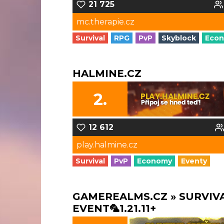
21 725
mc.therapie.cz
Survival
RPG
PvP
Skyblock
Eco
HALMINE.CZ
2.
12 612
play.halmine.cz
Survival
PvP
Economy
Eventy
GAMEREALMS.CZ » SURVIV
EVENT🦜1.21.11+