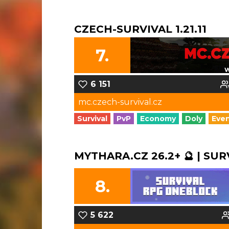
CZECH-SURVIVAL 1.21.11
7.
6 151
mc.czech-survival.cz
Survival
PvP
Economy
Doly
Eve
MYTHARA.CZ 26.2+ 🔮 | SUR
8.
5 622