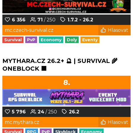
6 356
71
/ 250
1.7.2 - 26.2
mc.czech-survival.cz
Hlasovat
Survival
PvP
Economy
Doly
Eventy
MYTHARA.CZ 26.2+ 🔮 | SURVIVAL 🌾
ONEBLOCK 🟩
8.
5 796
24
/ 250
26.2
mc.mythara.cz
Hlasovat
Survival
RPG
PvP
Skyblock
Economy