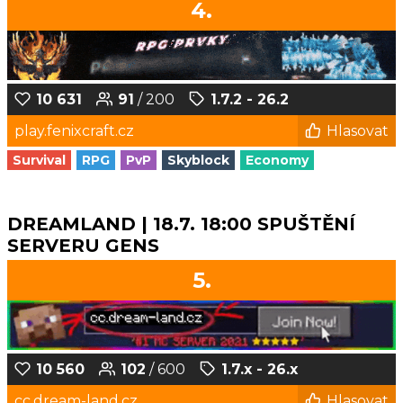
4.
10 631
91
/ 200
1.7.2 - 26.2
play.fenixcraft.cz
Hlasovat
Survival
RPG
PvP
Skyblock
Economy
DREAMLAND | 18.7. 18:00 SPUŠTĚNÍ
SERVERU GENS
5.
10 560
102
/ 600
1.7.x - 26.x
cc.dream-land.cz
Hlasovat