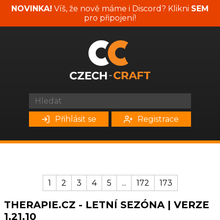
NOVINKA!
Víš, že nově máme i Discord? Klikni
SEM
pro připojení!
Přihlásit se
Registrace
1
2
3
4
5
...
172
173
THERAPIE.CZ - LETNÍ SEZÓNA | VERZE
1.21.10