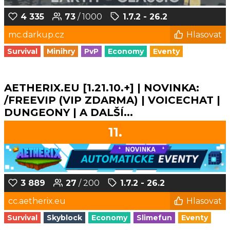
4 335
73
/ 1000
1.7.2 - 26.2
mc.darkup.cz
Hlasovat
Survival
Minihry
PvP
Economy
Eventy
AETHERIX.EU [1.21.10.+] | NOVINKA:
/FREEVIP (VIP ZDARMA) | VOICECHAT |
DUNGEONY | A DALŠÍ...
11.
3 889
27
/ 200
1.7.2 - 26.2
cc.aetherix.eu
Hlasovat
Survival
Skyblock
Economy
Slimefun
Eventy