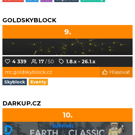
GOLDSKYBLOCK
9.
4 339
17
/ 50
1.8.x - 26.1.x
mc.goldskyblock.cz
Hlasovat
Skyblock
Eventy
DARKUP.CZ
10.