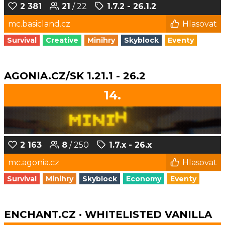
2 381
21
/ 22
1.7.2 - 26.1.2
mc.basicland.cz
Hlasovat
Survival
Creative
Minihry
Skyblock
Eventy
AGONIA.CZ/SK 1.21.1 - 26.2
14.
2 163
8
/ 250
1.7.x - 26.x
mc.agonia.cz
Hlasovat
Survival
Minihry
Skyblock
Economy
Eventy
ENCHANT.CZ · WHITELISTED VANILLA