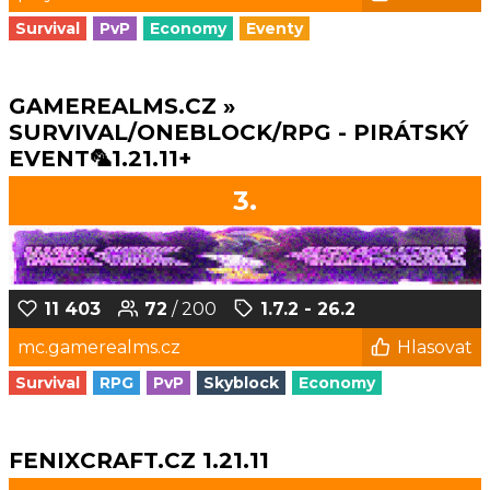
Survival
PvP
Economy
Eventy
GAMEREALMS.CZ »
SURVIVAL/ONEBLOCK/RPG - PIRÁTSKÝ
EVENT🦜1.21.11+
3.
11 403
72
/ 200
1.7.2 - 26.2
mc.gamerealms.cz
Hlasovat
Survival
RPG
PvP
Skyblock
Economy
FENIXCRAFT.CZ 1.21.11