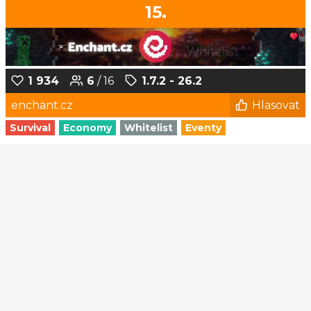
15.
1 934
6
/ 16
1.7.2 - 26.2
enchant.cz
Hlasovat
Survival
Economy
Whitelist
Eventy
1
2
3
4
5
...
172
173
© Czech-Craft.eu 2011 - 2026
Operated & Developed by
Speedy11CZ
API
KONTAKT A FAQ
OOU
DISCORD