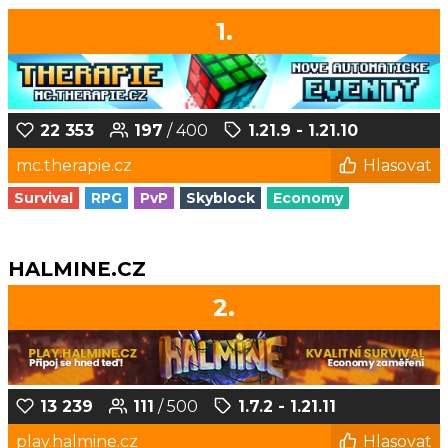
1.
22 353
197
/ 400
1.21.9 - 1.21.10
mc.therapie.cz
Hlasovat
Survival
RPG
PvP
Skyblock
Economy
HALMINE.CZ
2.
13 239
111
/ 500
1.7.2 - 1.21.11
play.halmine.cz
Hlasovat