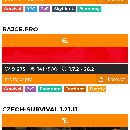
Survival
RPG
PvP
Skyblock
Economy
RAJCE.PRO
6.
9 675
141
/ 500
1.7.2 - 26.2
mc.rajce.pro
Hlasovat
Survival
PvP
Economy
Factions
Eventy
CZECH-SURVIVAL 1.21.11
7.