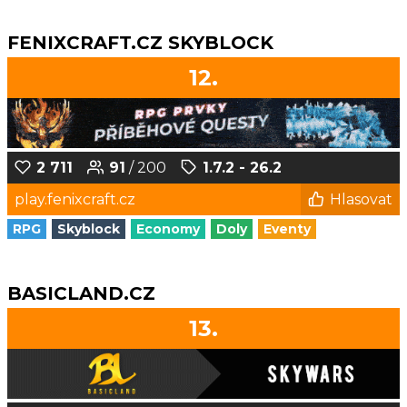
FENIXCRAFT.CZ SKYBLOCK
12.
2 711
91
/ 200
1.7.2 - 26.2
play.fenixcraft.cz
Hlasovat
RPG
Skyblock
Economy
Doly
Eventy
BASICLAND.CZ
13.