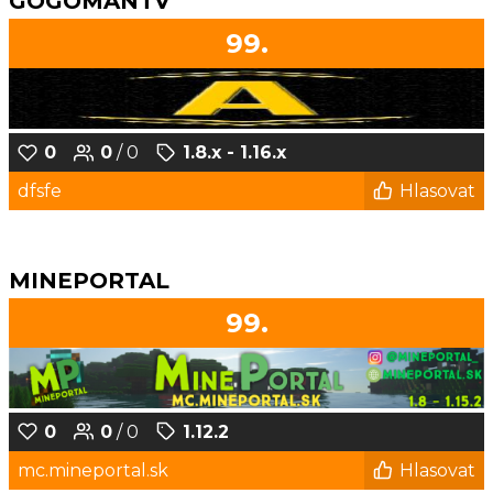
GOGOMANTV
99.
0
0
/ 0
1.8.x - 1.16.x
dfsfe
Hlasovat
MINEPORTAL
99.
0
0
/ 0
1.12.2
mc.mineportal.sk
Hlasovat