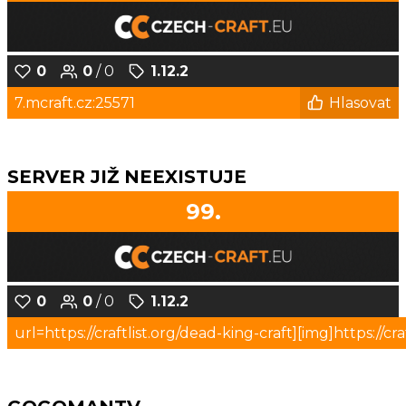
0
0
/ 0
1.12.2
7.mcraft.cz:25571
Hlasovat
SERVER JIŽ NEEXISTUJE
99.
0
0
/ 0
1.12.2
url=https://craftlist.org/dead-king-craft][img]https:/