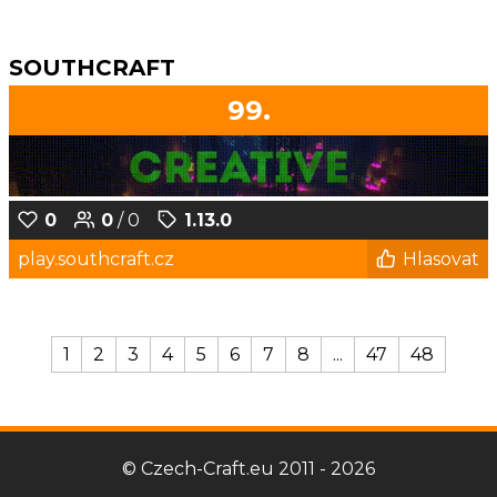
SOUTHCRAFT
99.
0
0
/ 0
1.13.0
play.southcraft.cz
Hlasovat
1
2
3
4
5
6
7
8
...
47
48
© Czech-Craft.eu 2011 - 2026