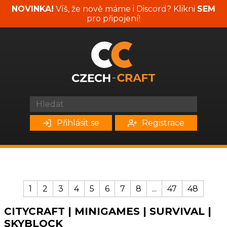
NOVINKA!
Víš, že nově máme i Discord? Klikni
SEM
pro připojení!
Přihlásit se
Registrace
1
2
3
4
5
6
7
8
...
47
48
CITYCRAFT | MINIGAMES | SURVIVAL |
SKYBLOCK