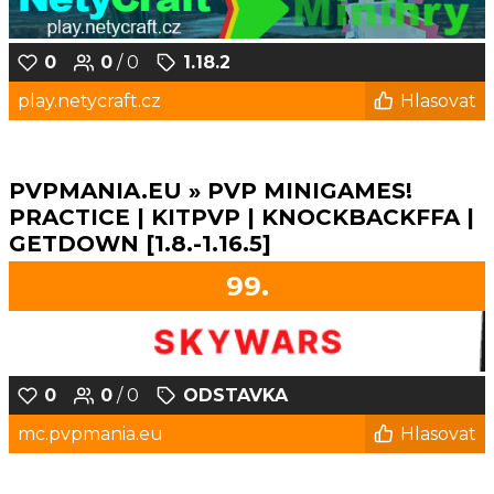
0
0
/ 0
1.18.2
play.netycraft.cz
Hlasovat
PVPMANIA.EU » PVP MINIGAMES!
PRACTICE | KITPVP | KNOCKBACKFFA |
GETDOWN [1.8.-1.16.5]
99.
0
0
/ 0
ODSTAVKA
mc.pvpmania.eu
Hlasovat