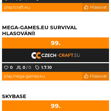
play.tcraft.eu
Hlasovat
MEGA-GAMES.EU SURVIVAL
HLASOVÁNÍ!
99.
0
0
/ 0
1.7.10
play.mega-games.eu
Hlasovat
SKYBASE
99.