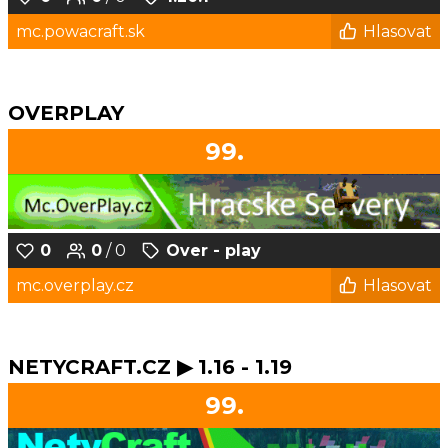
mc.powacraft.sk
Hlasovat
OVERPLAY
99.
0
0
/ 0
Over - play
mc.overplay.cz
Hlasovat
NETYCRAFT.CZ ▶ 1.16 - 1.19
99.