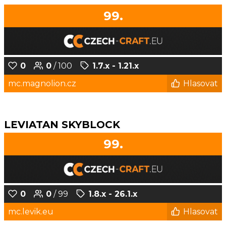
99.
0
0
/ 100
1.7.x - 1.21.x
mc.magnolion.cz
Hlasovat
LEVIATAN SKYBLOCK
99.
0
0
/ 99
1.8.x - 26.1.x
mc.levik.eu
Hlasovat