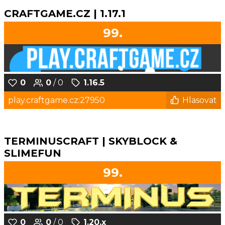
CRAFTGAME.CZ | 1.17.1
99.
0
0
/ 0
1.16.5
play.craftgame.cz:27950
Hlasovat
TERMINUSCRAFT | SKYBLOCK &
SLIMEFUN
99.
0
0
/ 0
1.20.x