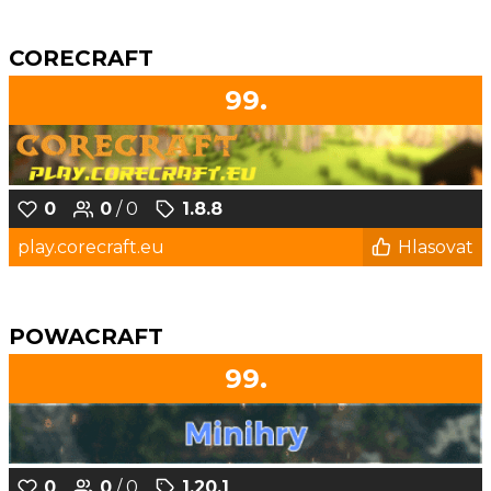
CORECRAFT
99.
0
0
/ 0
1.8.8
play.corecraft.eu
Hlasovat
POWACRAFT
99.
0
0
/ 0
1.20.1