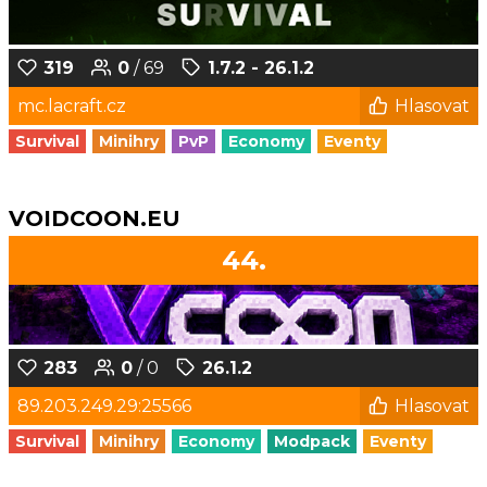
319
0
/ 69
1.7.2 - 26.1.2
mc.lacraft.cz
Hlasovat
Survival
Minihry
PvP
Economy
Eventy
VOIDCOON.EU
44.
283
0
/ 0
26.1.2
89.203.249.29:25566
Hlasovat
Survival
Minihry
Economy
Modpack
Eventy