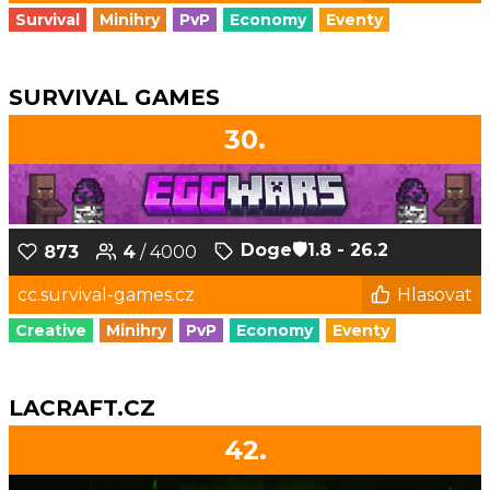
Survival
Minihry
PvP
Economy
Eventy
SURVIVAL GAMES
30.
Doge‎🛡️1.8 - 26.2
873
4
/ 4000
cc.survival-games.cz
Hlasovat
Creative
Minihry
PvP
Economy
Eventy
LACRAFT.CZ
42.