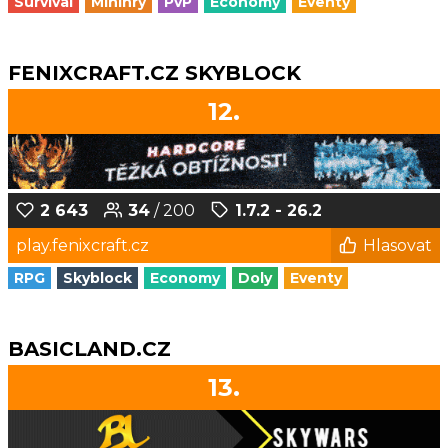
Survival
Minihry
PvP
Economy
Eventy
FENIXCRAFT.CZ SKYBLOCK
12.
2 643
34
/ 200
1.7.2 - 26.2
play.fenixcraft.cz
Hlasovat
RPG
Skyblock
Economy
Doly
Eventy
BASICLAND.CZ
13.