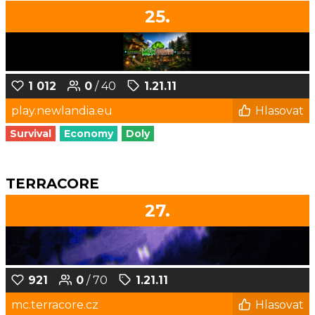
25.
1 012
0
/ 40
1.21.11
play.newlandia.eu
Hlasovat
Survival
Economy
Doly
TERRACORE
27.
921
0
/ 70
1.21.11
mc.terracore.cz
Hlasovat