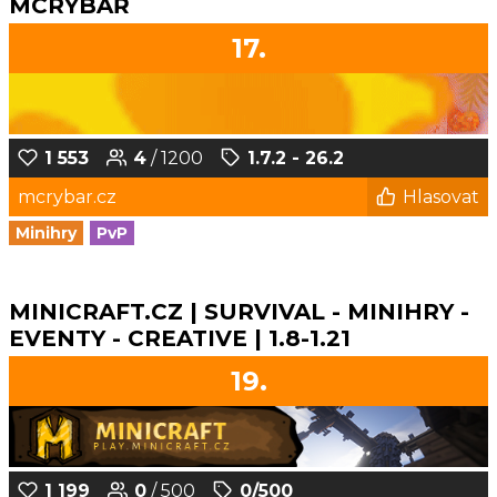
MCRYBÁŘ
17.
1 553
4
/ 1200
1.7.2 - 26.2
mcrybar.cz
Hlasovat
Minihry
PvP
MINICRAFT.CZ | SURVIVAL - MINIHRY -
EVENTY - CREATIVE | 1.8-1.21
19.
1 199
0
/ 500
0/500