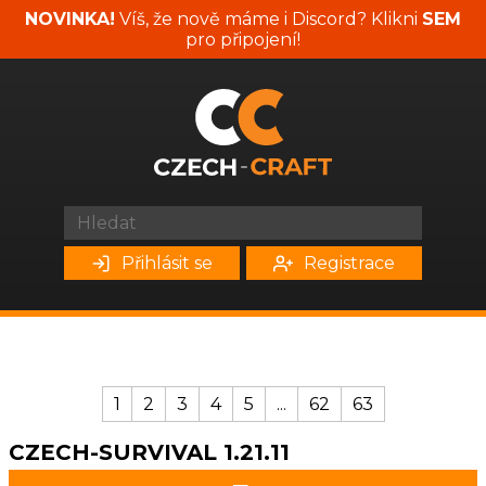
NOVINKA!
Víš, že nově máme i Discord? Klikni
SEM
pro připojení!
Přihlásit se
Registrace
1
2
3
4
5
...
62
63
CZECH-SURVIVAL 1.21.11