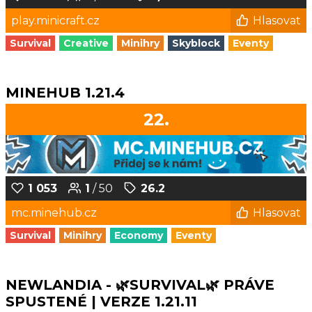
play.minicraft.cz
Hlasovat
Survival
Creative
Minihry
Skyblock
Eventy
MINEHUB 1.21.4
22.
1 053
1
/ 50
26.2
mc.minehub.cz
Hlasovat
Survival
Minihry
Economy
Eventy
NEWLANDIA - 🌿SURVIVAL🌿 PRÁVE
SPUSTENÉ | VERZE 1.21.11