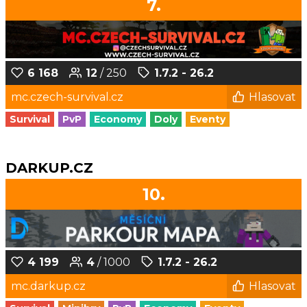
7.
6 168
12
/ 250
1.7.2 - 26.2
mc.czech-survival.cz
Hlasovat
Survival
PvP
Economy
Doly
Eventy
DARKUP.CZ
10.
4 199
4
/ 1000
1.7.2 - 26.2
mc.darkup.cz
Hlasovat