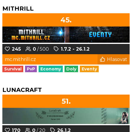
MITHRILL
45.
245
0
/ 500
1.7.2 - 26.1.2
mc.mithrill.cz
Hlasovat
Survival
PvP
Economy
Doly
Eventy
LUNACRAFT
51.
170
0
/ 20
26.1.2