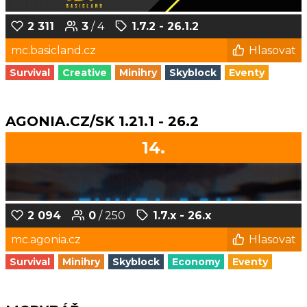
2 311
3
/ 4
1.7.2 - 26.1.2
mc.basicland.cz
Hlasovat
Survival
Creative
Minihry
Skyblock
Eventy
AGONIA.CZ/SK 1.21.1 - 26.2
14.
2 094
0
/ 250
1.7.x - 26.x
mc.agonia.cz
Hlasovat
Survival
Minihry
Skyblock
Economy
Eventy