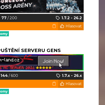
77
/ 200
1.7.2 - 26.2
Hlasovat
nomy
SPUŠTĚNÍ SERVERU GENS
144
/ 600
1.7.x - 26.x
Hlasovat
nomy