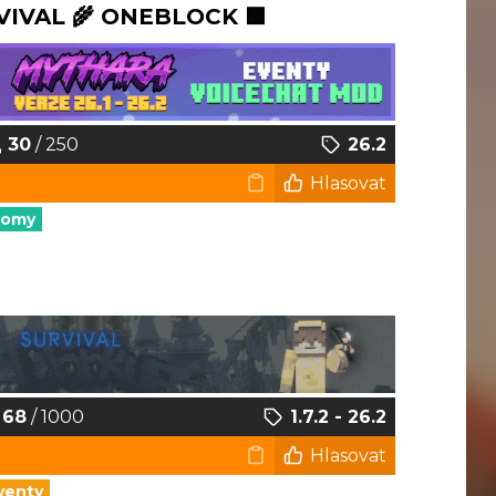
VIVAL 🌾 ONEBLOCK 🟩
30
/ 250
26.2
Hlasovat
nomy
68
/ 1000
1.7.2 - 26.2
Hlasovat
venty