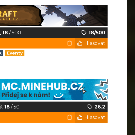
18
/ 500
18/500
Hlasovat
k
Eventy
18
/ 50
26.2
Hlasovat