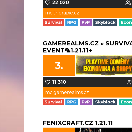
22 020
mc.therapie.cz
Survival
RPG
PvP
Skyblock
Eco
GAMEREALMS.CZ » SURVIV
EVENT🦜1.21.11+
3.
11 310
mc.gamerealms.cz
Survival
RPG
PvP
Skyblock
Eco
FENIXCRAFT.CZ 1.21.11