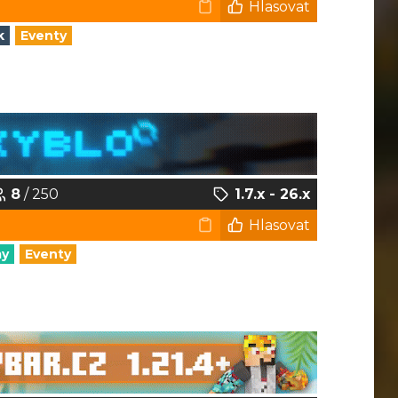
Hlasovat
k
Eventy
8
/ 250
1.7.x - 26.x
Hlasovat
my
Eventy