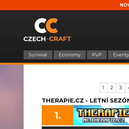
NOV
Survival
Economy
PvP
Event
1
2
3
THERAPIE.CZ - LETNÍ SEZÓN
1.