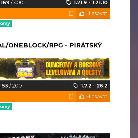
169
/ 400
1.21.9 - 1.21.10
Hlasovat
nomy
AL/ONEBLOCK/RPG - PIRÁTSKÝ
53
/ 200
1.7.2 - 26.2
Hlasovat
nomy