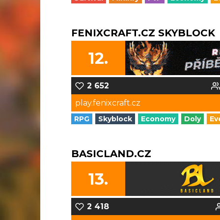
FENIXCRAFT.CZ SKYBLOCK
12.
2 652
play.fenixcraft.cz
RPG
Skyblock
Economy
Doly
Ev
BASICLAND.CZ
13.
2 418