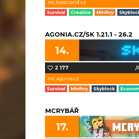
mc.basicland.cz
Survival
Creative
Minihry
Skybloc
AGONIA.CZ/SK 1.21.1 - 26.2
14.
2 177
mc.agonia.cz
Survival
Minihry
Skyblock
Econo
MCRYBÁŘ
17.