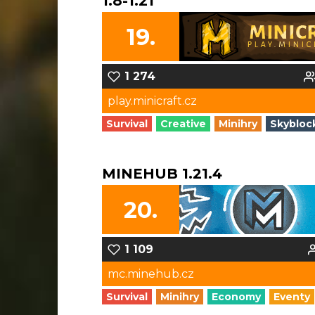
1.8-1.21
19.
1 274
play.minicraft.cz
Survival
Creative
Minihry
Skybloc
MINEHUB 1.21.4
20.
1 109
mc.minehub.cz
Survival
Minihry
Economy
Eventy