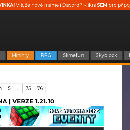
INKA!
Víš, že nově máme i Discord? Klikni
SEM
pro připo
y
Minihry
RPG
Slimefun
Skyblock
4
5
...
75
76
A | VERZE 1.21.10