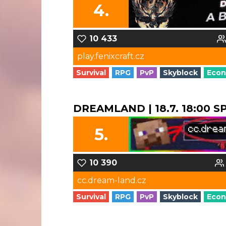
4.
10 433
play.fenixcraft.cz
Survival
RPG
PvP
Skyblock
Eco
DREAMLAND | 18.7. 18:00 
5.
10 390
cc.dream-land.cz
Survival
RPG
PvP
Skyblock
Eco