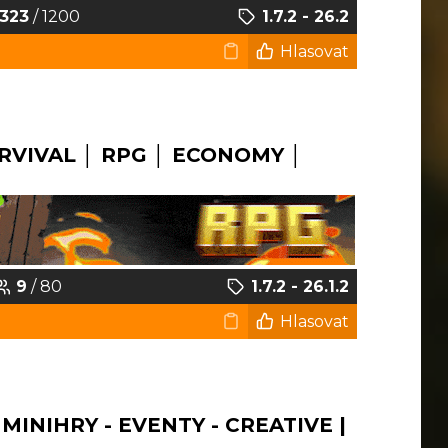
323
/ 1200
1.7.2 - 26.2
Hlasovat
RVIVAL │ RPG │ ECONOMY │
9
/ 80
1.7.2 - 26.1.2
Hlasovat
 MINIHRY - EVENTY - CREATIVE |