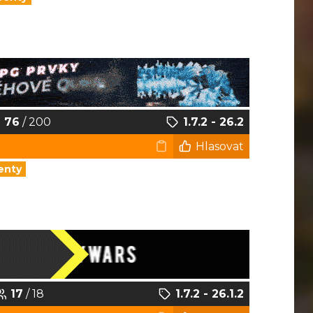
76
/ 200
1.7.2 - 26.2
Hlasovat
enty
17
/ 18
1.7.2 - 26.1.2