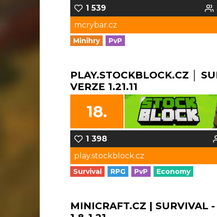
1 539
mcrybar.cz
Minihry
PvP
PLAY.STOCKBLOCK.CZ │ SU
VERZE 1.21.11
18.
1 398
play.stockblock.cz
Survival
RPG
PvP
Economy
MINICRAFT.CZ | SURVIVAL -