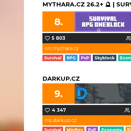
MYTHARA.CZ 26.2+ 🔮 | SUR
8.
5 803
mc.mythara.cz
Survival
RPG
PvP
Skyblock
Eco
DARKUP.CZ
9.
4 347
mc.darkup.cz
Survival
Minihry
PvP
Economy
E