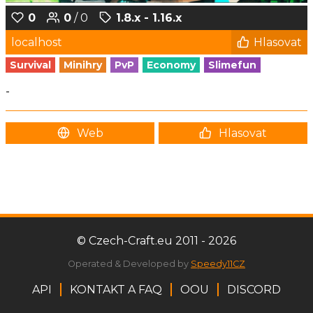
0
0
/ 0
1.8.x - 1.16.x
localhost
Hlasovat
Survival
Minihry
PvP
Economy
Slimefun
-
Web
Hlasovat
© Czech-Craft.eu 2011 - 2026
Operated & Developed by
Speedy11CZ
API
KONTAKT A FAQ
OOU
DISCORD