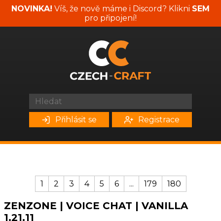
NOVINKA!
Víš, že nově máme i Discord? Klikni
SEM
pro připojení!
Přihlásit se
Registrace
1
2
3
4
5
6
...
179
180
ZENZONE | VOICE CHAT | VANILLA
1.21.11