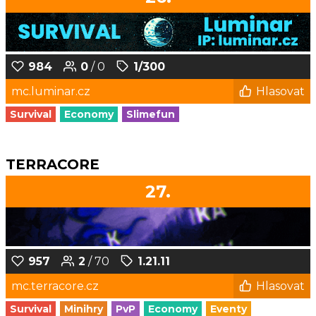
984
0
/ 0
1/300
mc.luminar.cz
Hlasovat
Survival
Economy
Slimefun
TERRACORE
27.
957
2
/ 70
1.21.11
mc.terracore.cz
Hlasovat
Survival
Minihry
PvP
Economy
Eventy