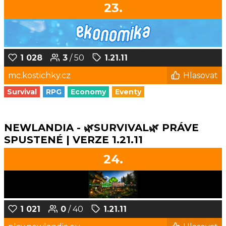
23.
1 028
3
/ 50
1.21.11
mc.kostichky.cz
Hlasovat
Survival
RPG
Economy
Eventy
NEWLANDIA - 🌿SURVIVAL🌿 PRÁVE
SPUSTENÉ | VERZE 1.21.11
24.
1 021
0
/ 40
1.21.11