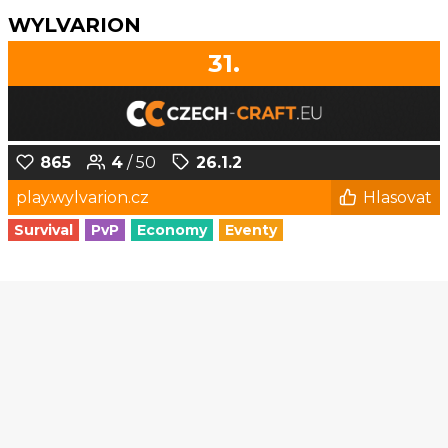
WYLVARION
31.
865
4
/ 50
26.1.2
play.wylvarion.cz
Hlasovat
Survival
PvP
Economy
Eventy
1
2
3
4
5
6
...
179
180
© Czech-Craft.eu 2011 - 2026
Operated & Developed by
Speedy11CZ