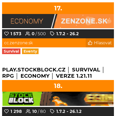
17.
1 573
0
/ 500
1.7.2 - 26.2
cc.zenzone.sk
Hlasovat
Survival
Eventy
PLAY.STOCKBLOCK.CZ │ SURVIVAL │
RPG │ ECONOMY │ VERZE 1.21.11
18.
1 298
10
/ 80
1.7.2 - 26.1.2