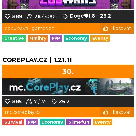
Doge‎🛡️1.8 - 26.2
889
28
/ 4000
cc.survival-games.cz
Hlasovat
Creative
Minihry
PvP
Economy
Eventy
COREPLAY.CZ | 1.21.11
30.
885
7
/ 35
26.2
mc.coreplay.cz
Hlasovat
Survival
PvP
Economy
Slimefun
Eventy