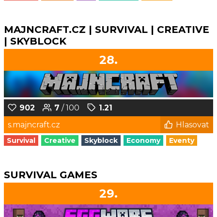
MAJNCRAFT.CZ | SURVIVAL | CREATIVE
| SKYBLOCK
28.
902
7
/ 100
1.21
s.majncraft.cz
Hlasovat
Survival
Creative
Skyblock
Economy
Eventy
SURVIVAL GAMES
29.