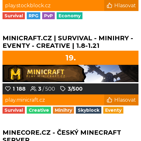
play.stockblock.cz
Hlasovat
Survival
RPG
PvP
Economy
MINICRAFT.CZ | SURVIVAL - MINIHRY -
EVENTY - CREATIVE | 1.8-1.21
19.
1 188
3
/ 500
3/500
play.minicraft.cz
Hlasovat
Survival
Creative
Minihry
Skyblock
Eventy
MINECORE.CZ - ČESKÝ MINECRAFT
SERVER