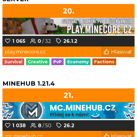
20.
1 065
0
/ 32
26.1.2
play.minecore.cz
Hlasovat
Survival
Creative
PvP
Economy
Factions
MINEHUB 1.21.4
21.
1 038
8
/ 50
26.2
mc.minehub.cz
Hlasovat