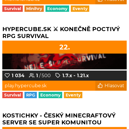
Survival
Minihry
Economy
Eventy
HYPERCUBE.SK ⚔️ KONEČNĚ POCTIVÝ
RPG SURVIVAL
22.
1 034
1
/ 500
1.7.x - 1.21.x
play.hypercube.sk
Hlasovat
Survival
RPG
Economy
Eventy
KOSTICHKY - ČESKÝ MINECRAFTOVÝ
SERVER SE SUPER KOMUNITOU