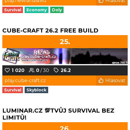
play.newlandia.eu
Hlasovat
Survival
Economy
Doly
CUBE-CRAFT 26.2 FREE BUILD
25.
1 020
0
/ 30
26.2
play.cube-craft.cz
Hlasovat
Survival
Skyblock
LUMINAR.CZ 💯TVŮJ SURVIVAL BEZ
LIMITŮ!
26.