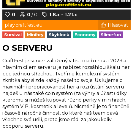
0
0
/ 0
1.8.x - 1.21.x
play.craftfest.eu
Hlasovat
Survival
Minihry
Skyblock
Economy
Slimefun
O SERVERU
CraftFest je server založený v Listopadu roku 2023 a
hlavním cílem serveru je nabízet rozsáhlou škálu her
pod jednou střechou. Tvoříme komplexní systém,
zkrátka aby si zde každý našel to svoje. Usilujeme o
maximální propracovanost her a rozrůstání serveru,
najdeš u nás také coin systém (za výhry a účast) díky
kterému si můžeš kupovat různé perky v minihrách,
systém VIP, kosmetik a levelů. Nicméně je to finančně
i časově náročná činnost, do které náš team dává
všechno své usilí, proto jsme rádi za jakoukoliv
podporu serveru.