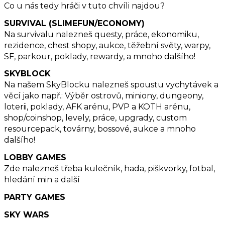
Co u nás tedy hráči v tuto chvíli najdou?
SURVIVAL (SLIMEFUN/ECONOMY)
Na survivalu nalezneš questy, práce, ekonomiku,
rezidence, chest shopy, aukce, těžební světy, warpy,
SF, parkour, poklady, rewardy, a mnoho dalšího!
SKYBLOCK
Na našem SkyBlocku nalezneš spoustu vychytávek a
věcí jako např.: Výběr ostrovů, miniony, dungeony,
loterii, poklady, AFK arénu, PVP a KOTH arénu,
shop/coinshop, levely, práce, upgrady, custom
resourcepack, továrny, bossové, aukce a mnoho
dalšího!
LOBBY GAMES
Zde nalezneš třeba kulečník, hada, piškvorky, fotbal,
hledání min a další
PARTY GAMES
SKY WARS