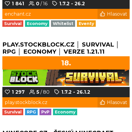
1 841
0
/ 16
1.7.2 - 26.2
enchant.cz
Hlasovat
Survival
Economy
Whitelist
Eventy
PLAY.STOCKBLOCK.CZ │ SURVIVAL │
RPG │ ECONOMY │ VERZE 1.21.11
18.
1 297
5
/ 80
1.7.2 - 26.1.2
play.stockblock.cz
Hlasovat
Survival
RPG
PvP
Economy