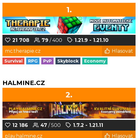
1.
21 708
79
/ 400
1.21.9 - 1.21.10
mc.therapie.cz
Hlasovat
Survival
RPG
PvP
Skyblock
Economy
HALMINE.CZ
2.
12 186
47
/ 500
1.7.2 - 1.21.11
play.halmine.cz
Hlasovat