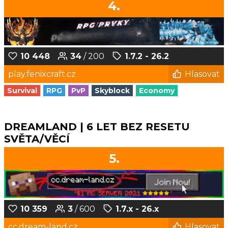
4.
10 448
34
/ 200
1.7.2 - 26.2
play.fenixcraft.cz
Hlasovat
Survival
RPG
PvP
Skyblock
Economy
DREAMLAND | 6 LET BEZ RESETU
SVĚTA/VĚCÍ
5.
10 359
3
/ 600
1.7.x - 26.x
cc.dream-land.cz
Hlasovat