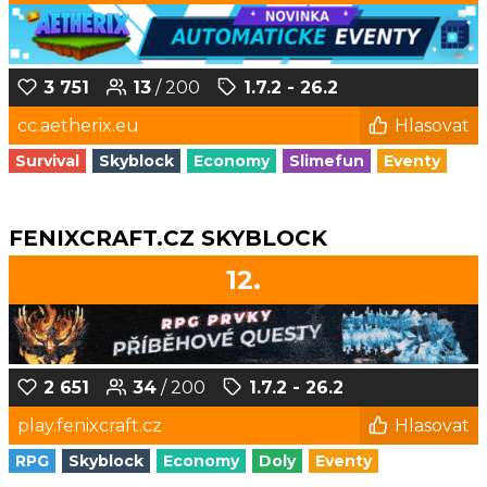
3 751
13
/ 200
1.7.2 - 26.2
cc.aetherix.eu
Hlasovat
Survival
Skyblock
Economy
Slimefun
Eventy
FENIXCRAFT.CZ SKYBLOCK
12.
2 651
34
/ 200
1.7.2 - 26.2
play.fenixcraft.cz
Hlasovat
RPG
Skyblock
Economy
Doly
Eventy