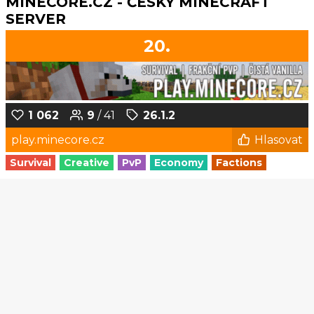
MINECORE.CZ - ČESKÝ MINECRAFT
SERVER
20.
1 062
9
/ 41
26.1.2
play.minecore.cz
Hlasovat
Survival
Creative
PvP
Economy
Factions
1
2
3
4
5
...
129
130
© Czech-Craft.eu 2011 - 2026
Operated & Developed by
Speedy11CZ