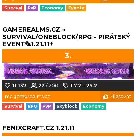
Survival
PvP
Economy
Eventy
GAMEREALMS.CZ »
SURVIVAL/ONEBLOCK/RPG - PIRÁTSKÝ
EVENT🦜1.21.11+
3.
11 137
22
/ 200
1.7.2 - 26.2
mc.gamerealms.cz
Hlasovat
Survival
RPG
PvP
Skyblock
Economy
FENIXCRAFT.CZ 1.21.11