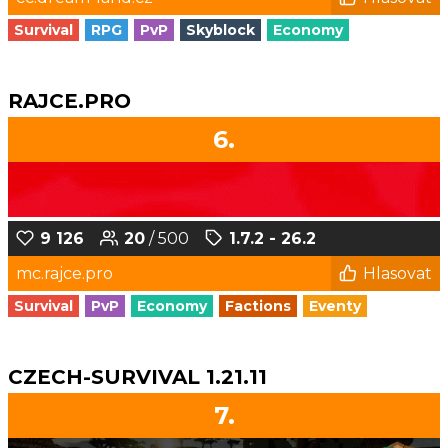
Survival
RPG
PvP
Skyblock
Economy
RAJCE.PRO
6.
9 126
20
/ 500
1.7.2 - 26.2
mc.rajce.pro
Hlasovat
Survival
PvP
Economy
Factions
Eventy
CZECH-SURVIVAL 1.21.11
7.