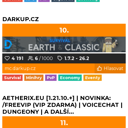
DARKUP.CZ
10.
4 191
6
/ 1000
1.7.2 - 26.2
mc.darkup.cz
Hlasovat
Survival
Minihry
PvP
Economy
Eventy
AETHERIX.EU [1.21.10.+] | NOVINKA:
/FREEVIP (VIP ZDARMA) | VOICECHAT |
DUNGEONY | A DALŠÍ...
11.