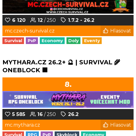
6 120
12
/ 250
1.7.2 - 26.2
mc.czech-survival.cz
Hlasovat
Survival
PvP
Economy
Doly
Eventy
MYTHARA.CZ 26.2+ 🔮 | SURVIVAL 🌾
ONEBLOCK 🟩
8.
5 585
16
/ 250
26.2
mc.mythara.cz
Hlasovat
Survival
RPG
PvP
Skyblock
Economy