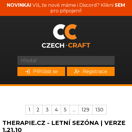
NOVINKA!
Víš, že nově máme i Discord? Klikni
SEM
pro připojení!
Přihlásit se
Registrace
1
2
3
4
5
...
129
130
THERAPIE.CZ - LETNÍ SEZÓNA | VERZE
1.21.10