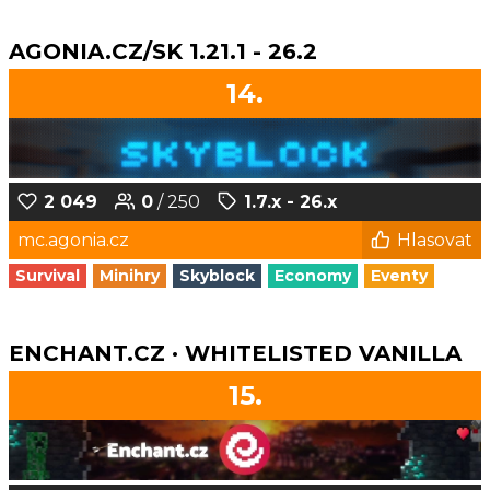
AGONIA.CZ/SK 1.21.1 - 26.2
14.
2 049
0
/ 250
1.7.x - 26.x
mc.agonia.cz
Hlasovat
Survival
Minihry
Skyblock
Economy
Eventy
ENCHANT.CZ · WHITELISTED VANILLA
15.