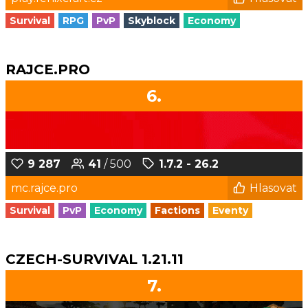
Survival
RPG
PvP
Skyblock
Economy
RAJCE.PRO
6.
9 287
41
/ 500
1.7.2 - 26.2
mc.rajce.pro
Hlasovat
Survival
PvP
Economy
Factions
Eventy
CZECH-SURVIVAL 1.21.11
7.