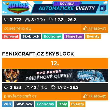
3 772
8
/ 200
1.7.2 - 26.2
cc.aetherix.eu
Hlasovat
Survival
Skyblock
Economy
Slimefun
Eventy
FENIXCRAFT.CZ SKYBLOCK
12.
2 633
42
/ 200
1.7.2 - 26.2
play.fenixcraft.cz
Hlasovat
RPG
Skyblock
Economy
Doly
Eventy