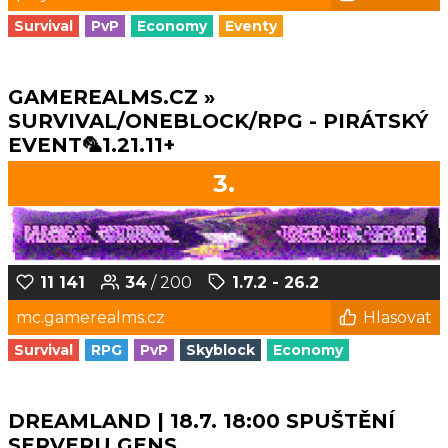
Survival
PvP
Economy
Eventy
GAMEREALMS.CZ »
SURVIVAL/ONEBLOCK/RPG - PIRÁTSKÝ
EVENT🦜1.21.11+
3.
11 141
34
/ 200
1.7.2 - 26.2
mc.gamerealms.cz
Hlasovat
Survival
RPG
PvP
Skyblock
Economy
DREAMLAND | 18.7. 18:00 SPUŠTĚNÍ
SERVERU GENS