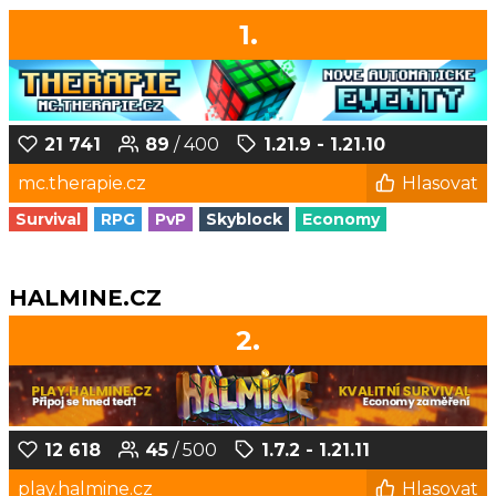
1.
21 741
89
/ 400
1.21.9 - 1.21.10
mc.therapie.cz
Hlasovat
Survival
RPG
PvP
Skyblock
Economy
HALMINE.CZ
2.
12 618
45
/ 500
1.7.2 - 1.21.11
play.halmine.cz
Hlasovat