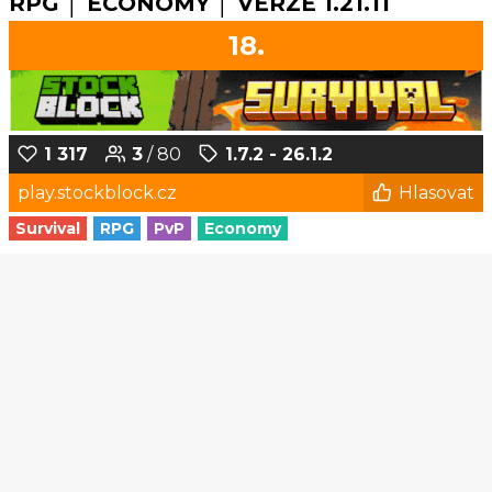
RPG │ ECONOMY │ VERZE 1.21.11
18.
1 317
3
/ 80
1.7.2 - 26.1.2
play.stockblock.cz
Hlasovat
Survival
RPG
PvP
Economy
1
2
3
4
5
...
159
160
© Czech-Craft.eu 2011 - 2026
Operated & Developed by
Speedy11CZ