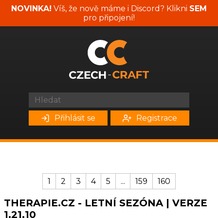
NOVINKA!
Víš, že nově máme i Discord? Klikni
SEM
pro připojení!
Přihlásit se
Registrace
1
2
3
4
5
...
159
160
THERAPIE.CZ - LETNÍ SEZÓNA | VERZE
1.21.10