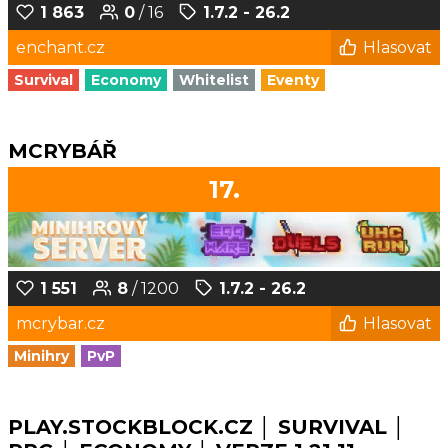
1 863
0
/ 16
1.7.2 - 26.2
enchant.cz
Hlasovat
Survival
Economy
Whitelist
Eventy
MCRYBÁŘ
17.
1 551
8
/ 1200
1.7.2 - 26.2
mcrybar.cz
Hlasovat
Minihry
PvP
PLAY.STOCKBLOCK.CZ │ SURVIVAL │