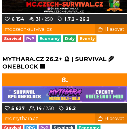
6 154
31
/ 250
1.7.2 - 26.2
mc.czech-survival.cz
Hlasovat
Survival
PvP
Economy
Doly
Eventy
MYTHARA.CZ 26.2+ 🔮 | SURVIVAL 🌾
ONEBLOCK 🟩
8.
5 627
14
/ 250
26.2
mc.mythara.cz
Hlasovat
Survival
RPG
PvP
Skyblock
Economy