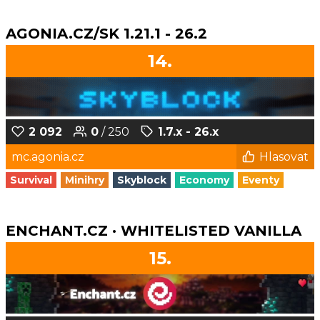
AGONIA.CZ/SK 1.21.1 - 26.2
14.
2 092
0
/ 250
1.7.x - 26.x
mc.agonia.cz
Hlasovat
Survival
Minihry
Skyblock
Economy
Eventy
ENCHANT.CZ · WHITELISTED VANILLA
15.