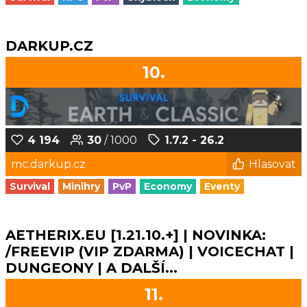
DARKUP.CZ
10.
4 194
30
/ 1000
1.7.2 - 26.2
mc.darkup.cz
Hlasovat
Survival
Minihry
PvP
Economy
Eventy
AETHERIX.EU [1.21.10.+] | NOVINKA:
/FREEVIP (VIP ZDARMA) | VOICECHAT |
DUNGEONY | A DALŠÍ...
11.