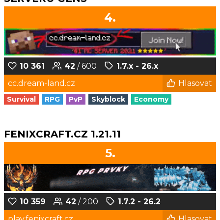
4.
10 361
42
/ 600
1.7.x - 26.x
cc.dream-land.cz
Hlasovat
Survival
RPG
PvP
Skyblock
Economy
FENIXCRAFT.CZ 1.21.11
5.
10 359
42
/ 200
1.7.2 - 26.2
play.fenixcraft.cz
Hlasovat