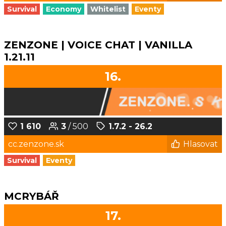
Survival
Economy
Whitelist
Eventy
ZENZONE | VOICE CHAT | VANILLA
1.21.11
16.
1 610
3
/ 500
1.7.2 - 26.2
cc.zenzone.sk
Hlasovat
Survival
Eventy
MCRYBÁŘ
17.