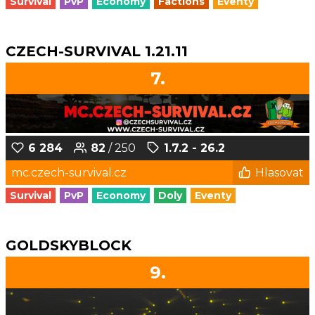
Survival
PvP
Economy
Factions
Eventy
CZECH-SURVIVAL 1.21.11
7.
6 284
82
/ 250
1.7.2 - 26.2
mc.czech-survival.cz
Hlasovat
Survival
PvP
Economy
Doly
Eventy
GOLDSKYBLOCK
9.