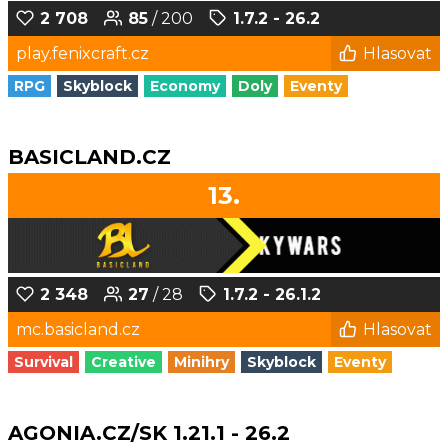
2 708
85
/ 200
1.7.2 - 26.2
play.fenixcraft.cz
Hlasovat
RPG
Skyblock
Economy
Doly
Eventy
BASICLAND.CZ
13.
2 348
27
/ 28
1.7.2 - 26.1.2
mc.basicland.cz
Hlasovat
Survival
Creative
Minihry
Skyblock
Eventy
AGONIA.CZ/SK 1.21.1 - 26.2