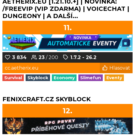
AETHERIX.EU [1.21.10.+] | NOVINKA:
/FREEVIP (VIP ZDARMA) | VOICECHAT |
DUNGEONY | A DALŠÍ...
11.
3 834
23
/ 200
1.7.2 - 26.2
cc.aetherix.eu
Hlasovat
Survival
Skyblock
Economy
Slimefun
Eventy
FENIXCRAFT.CZ SKYBLOCK
12.