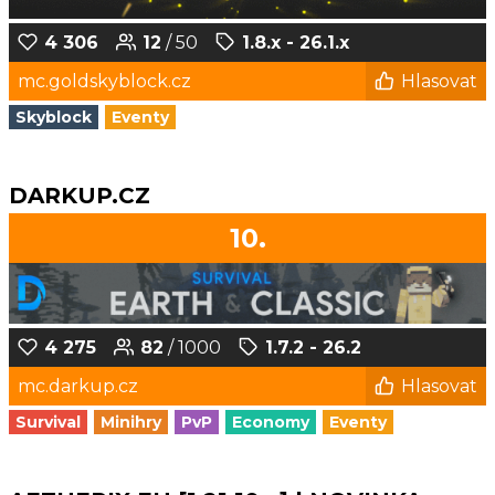
4 306
12
/ 50
1.8.x - 26.1.x
mc.goldskyblock.cz
Hlasovat
Skyblock
Eventy
DARKUP.CZ
10.
4 275
82
/ 1000
1.7.2 - 26.2
mc.darkup.cz
Hlasovat
Survival
Minihry
PvP
Economy
Eventy