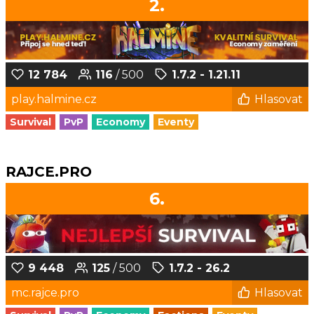
2.
12 784
116
/ 500
1.7.2 - 1.21.11
play.halmine.cz
Hlasovat
Survival
PvP
Economy
Eventy
RAJCE.PRO
6.
9 448
125
/ 500
1.7.2 - 26.2
mc.rajce.pro
Hlasovat