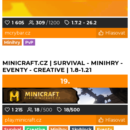
1 605
309
/ 1200
1.7.2 - 26.2
mcrybar.cz
Hlasovat
Minihry
PvP
MINICRAFT.CZ | SURVIVAL - MINIHRY -
EVENTY - CREATIVE | 1.8-1.21
19.
1 215
18
/ 500
18/500
play.minicraft.cz
Hlasovat
Survival
Creative
Minihry
Skyblock
Eventy