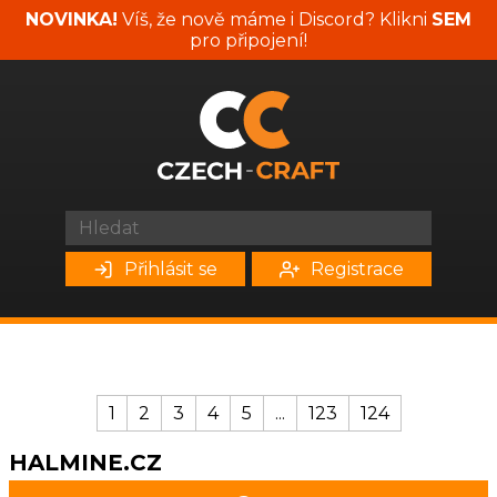
NOVINKA!
Víš, že nově máme i Discord? Klikni
SEM
pro připojení!
Přihlásit se
Registrace
1
2
3
4
5
...
123
124
HALMINE.CZ