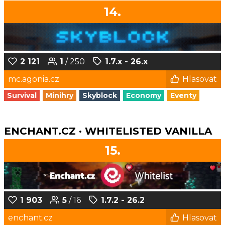
14.
2 121
1
/ 250
1.7.x - 26.x
mc.agonia.cz
Hlasovat
Survival
Minihry
Skyblock
Economy
Eventy
ENCHANT.CZ · WHITELISTED VANILLA
15.
1 903
5
/ 16
1.7.2 - 26.2
enchant.cz
Hlasovat