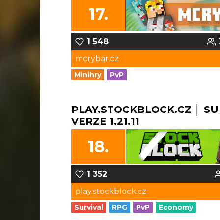
17.
1 548
mcrybar.cz
Minihry
PvP
PLAY.STOCKBLOCK.CZ │ SU
VERZE 1.21.11
18.
1 352
play.stockblock.cz
Survival
RPG
PvP
Economy