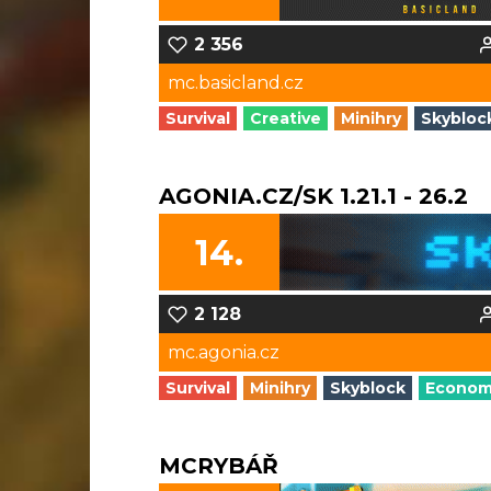
2 356
mc.basicland.cz
Survival
Creative
Minihry
Skybloc
AGONIA.CZ/SK 1.21.1 - 26.2
14.
2 128
mc.agonia.cz
Survival
Minihry
Skyblock
Econo
MCRYBÁŘ