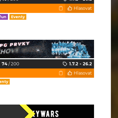
Hlasovat
fun
Eventy
74
/ 200
1.7.2 - 26.2
Hlasovat
enty