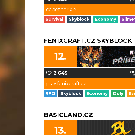
cc.aetherix.eu
Survival
Skyblock
Economy
Slime
FENIXCRAFT.CZ SKYBLOCK
12.
2 645
play.fenixcraft.cz
RPG
Skyblock
Economy
Doly
Ev
BASICLAND.CZ
13.