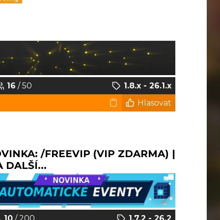
16
/ 50
1.8.x - 26.1.x
Hlasovat
NOVINKA: /FREEVIP (VIP ZDARMA) |
DALŠÍ...
10
/ 200
1.7.2 - 26.2