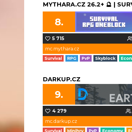
MYTHARA.CZ 26.2+ 🔮 | SUR
8.
5 715
mc.mythara.cz
Survival
RPG
PvP
Skyblock
Eco
DARKUP.CZ
9.
4 279
mc.darkup.cz
Survival
Minihry
PvP
Economy
E