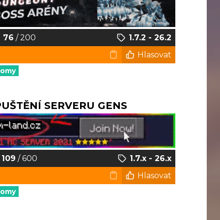
76
/ 200
1.7.2 - 26.2
Hlasovat
nomy
SPUŠTĚNÍ SERVERU GENS
109
/ 600
1.7.x - 26.x
Hlasovat
nomy