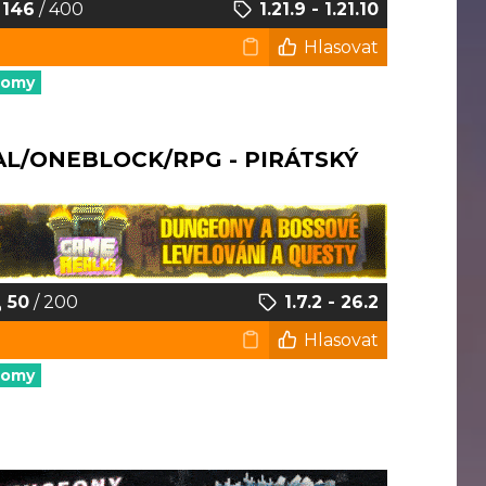
146
/ 400
1.21.9 - 1.21.10
Hlasovat
nomy
AL/ONEBLOCK/RPG - PIRÁTSKÝ
50
/ 200
1.7.2 - 26.2
Hlasovat
nomy