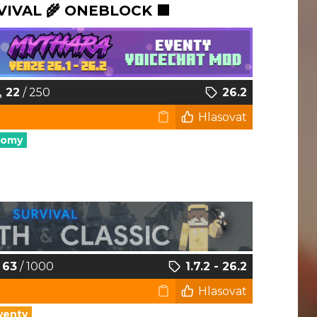
VIVAL 🌾 ONEBLOCK 🟩
22
/ 250
26.2
Hlasovat
nomy
63
/ 1000
1.7.2 - 26.2
Hlasovat
venty