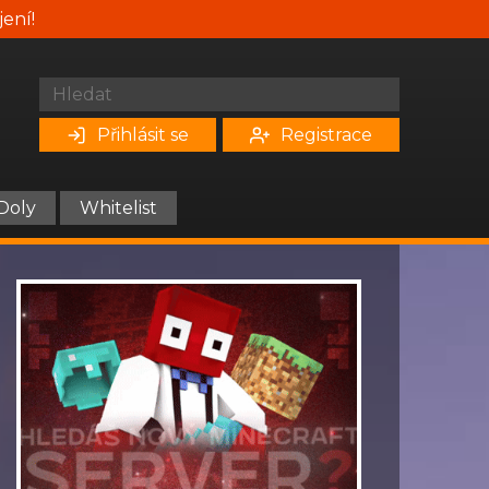
jení!
Přihlásit se
Registrace
Doly
Whitelist