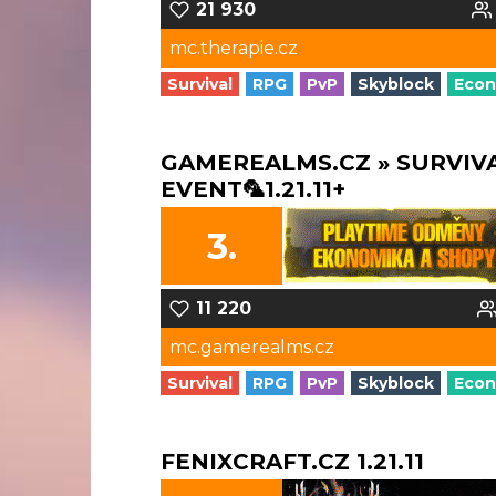
21 930
mc.therapie.cz
Survival
RPG
PvP
Skyblock
Eco
GAMEREALMS.CZ » SURVIV
EVENT🦜1.21.11+
3.
11 220
mc.gamerealms.cz
Survival
RPG
PvP
Skyblock
Eco
FENIXCRAFT.CZ 1.21.11