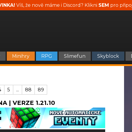
INKA!
Víš, že nově máme i Discord? Klikni
SEM
pro připo
y
Minihry
RPG
Slimefun
Skyblock
4
5
...
88
89
A | VERZE 1.21.10