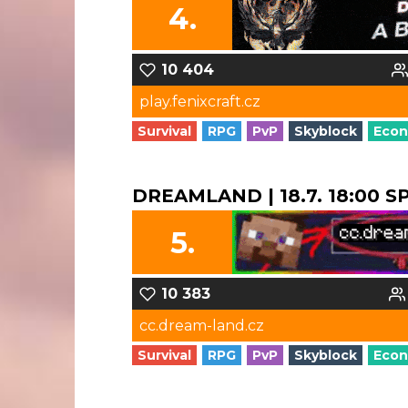
4.
10 404
play.fenixcraft.cz
Survival
RPG
PvP
Skyblock
Eco
DREAMLAND | 18.7. 18:00 
5.
10 383
cc.dream-land.cz
Survival
RPG
PvP
Skyblock
Eco