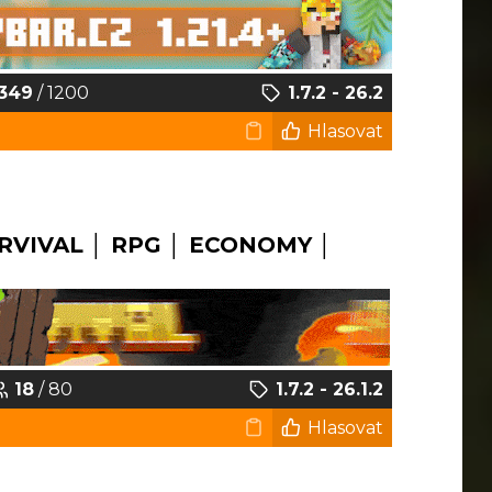
349
/ 1200
1.7.2 - 26.2
Hlasovat
RVIVAL │ RPG │ ECONOMY │
18
/ 80
1.7.2 - 26.1.2
Hlasovat