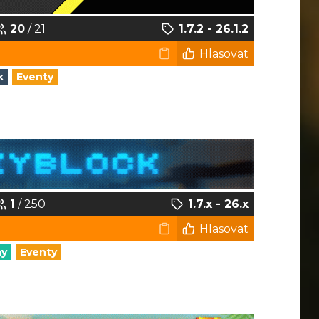
20
/ 21
1.7.2 - 26.1.2
Hlasovat
k
Eventy
1
/ 250
1.7.x - 26.x
Hlasovat
my
Eventy