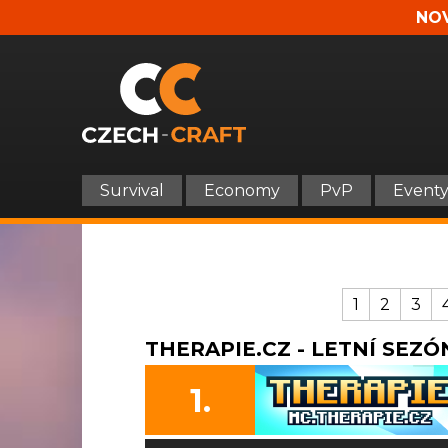
NOV
Survival
Economy
PvP
Event
1
2
3
THERAPIE.CZ - LETNÍ SEZÓN
1.