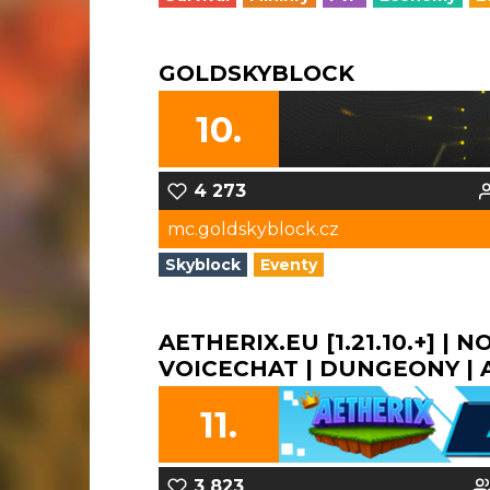
GOLDSKYBLOCK
10.
4 273
mc.goldskyblock.cz
Skyblock
Eventy
AETHERIX.EU [1.21.10.+] | 
VOICECHAT | DUNGEONY | A 
11.
3 823